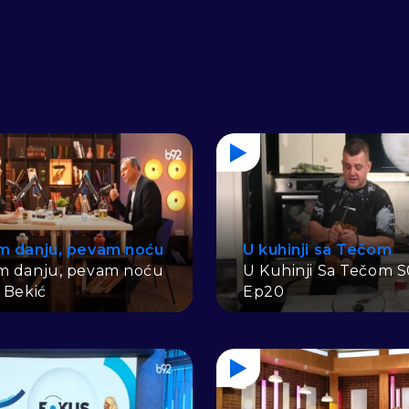
m danju, pevam noću
U kuhinji sa Tečom
m danju, pevam noću
U Kuhinji Sa Tečom S
i Bekić
Ep20