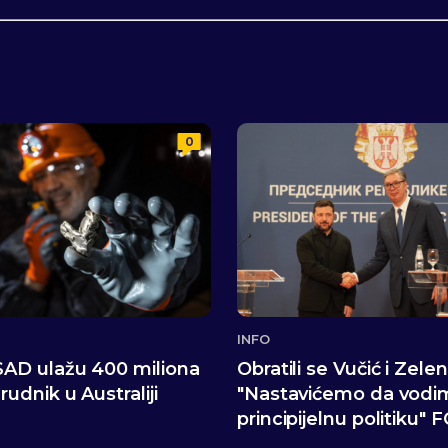
0
INFO
SAD ulažu 400 miliona
Obratili se Vučić i Zelen
rudnik u Australiji
"Nastavićemo da vodi
principijelnu politiku"