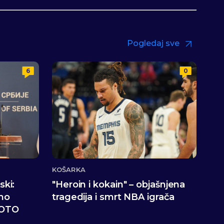
Pogledaj sve
6
0
KOŠARKA
ski:
"Heroin i kokain" – objašnjena
mo
tragedija i smrt NBA igrača
 FOTO