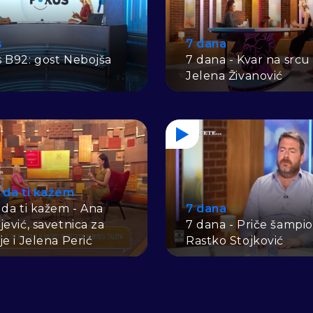
s
7 dana
 B92: gost Nebojša
7 dana - Kvar na srcu 
Jelena Živanović
 da ti kažem
 da ti kažem - Ana
7 dana
jević, savetnica za
7 dana - Priče šampio
je i Jelena Perić
Rastko Stojković