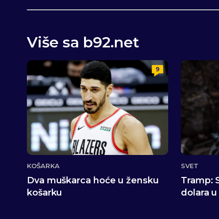
Više sa b92.net
9
KOŠARKA
SVET
Dva muškarca hoće u žensku
Tramp: 
košarku
dolara u 