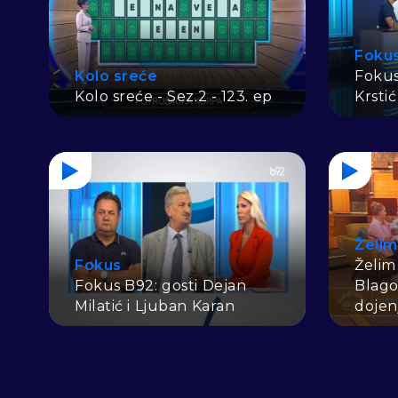
Foku
Kolo sreće
Fokus
Kolo sreće - Sez.2 - 123. ep
Krstić
Želim
Fokus
Želim
Fokus B92: gosti Dejan
Blago
Milatić i Ljuban Karan
dojen