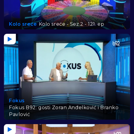
Kolo sreće
Kolo sreće - Sez.2 - 121. ep
Fokus
Fokus B92: gosti Zoran Anđelković i Branko
Pavlović