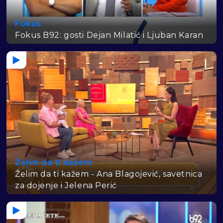
Fokus
Fokus B92: gosti Dejan Milatić i Ljuban Karan
Želim da ti kažem
Želim da ti kažem - Ana Blagojević, savetnica
za dojenje i Jelena Perić