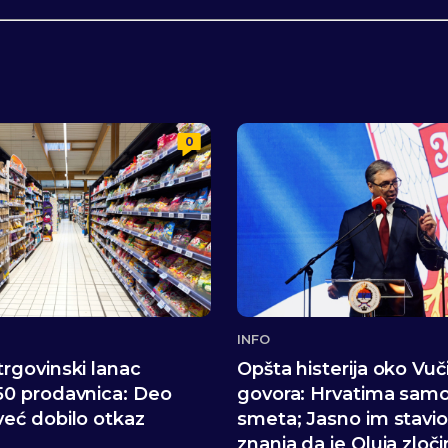
0
INFO
trgovinski lanac
Opšta histerija oko Vu
50 prodavnica: Deo
govora: Hrvatima sam
već dobilo otkaz
smeta; Jasno im stavi
znanja da je Oluja zloči