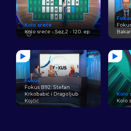
Foku
Kolo sreće
Fokus
Kolo sreće - Sez.2 - 120. ep
Bakar
Fokus
Fokus B92: Stefan
Krkobabić i Dragoljub
Kolo 
Kojčić
Kolo s