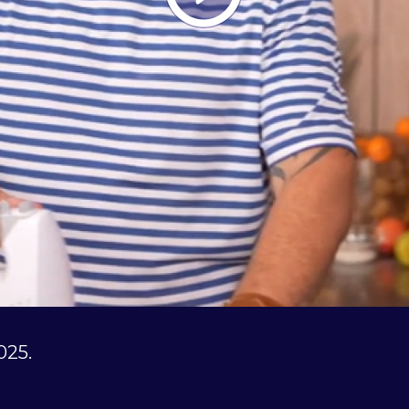
Play
Vide
025.