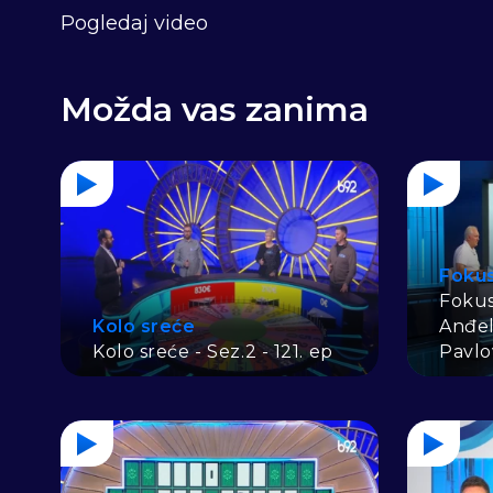
Pogledaj video
Možda vas zanima
Foku
Fokus
Kolo sreće
Anđel
Kolo sreće - Sez.2 - 121. ep
Pavlo