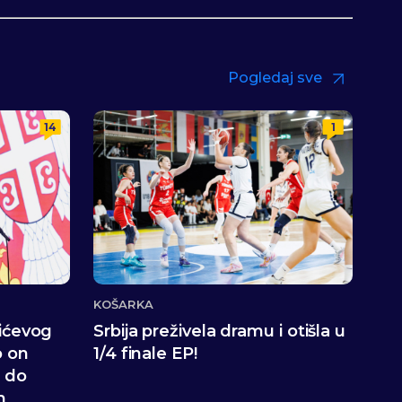
Pogledaj sve
14
1
KOŠARKA
čićevog
Srbija preživela dramu i otišla u
o on
1/4 finale EP!
o do
n