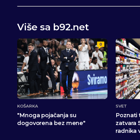
Više sa b92.net
0
KOŠARKA
SVET
"Mnoga pojačanja su
Poznati 
dogovorena bez mene"
zatvara 
radnika 