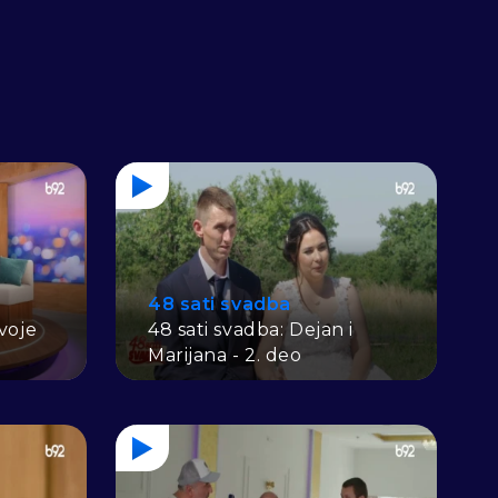
48 sati svadba
ivoje
48 sati svadba: Dejan i
Marijana - 2. deo