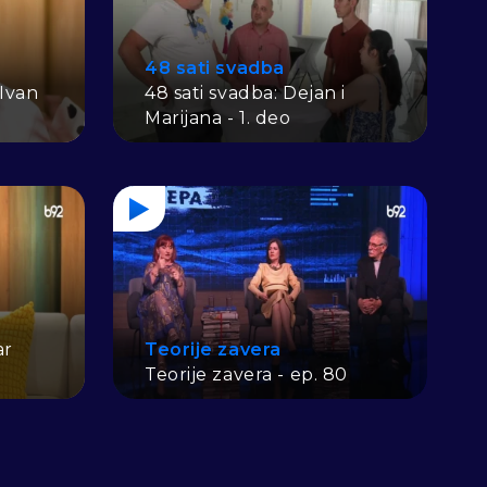
48 sati svadba
 Ivan
48 sati svadba: Dejan i
Marijana - 1. deo
ar
Teorije zavera
Teorije zavera - ep. 80