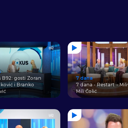
s
 B92: gosti Zoran
7 dana
ković i Branko
7 dana - Restart - Mil
vić
Mili Čolić