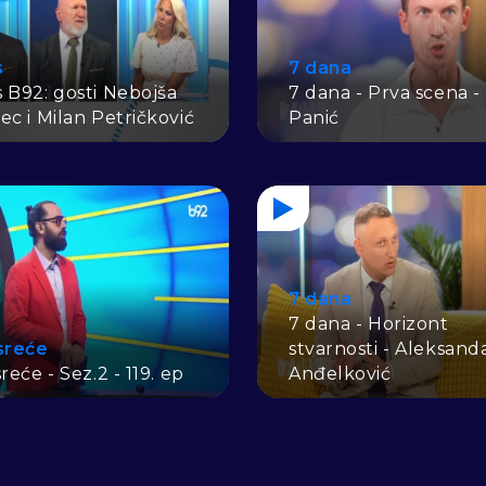
s
7 dana
 B92: gosti Nebojša
7 dana - Prva scena -
ec i Milan Petričković
Panić
7 dana
7 dana - Horizont
sreće
stvarnosti - Aleksand
reće - Sez.2 - 119. ep
Anđelković