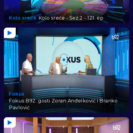
Kolo sreće
Kolo sreće - Sez.2 - 121. ep
Fokus
Fokus B92: gosti Zoran Anđelković i Branko
Pavlović