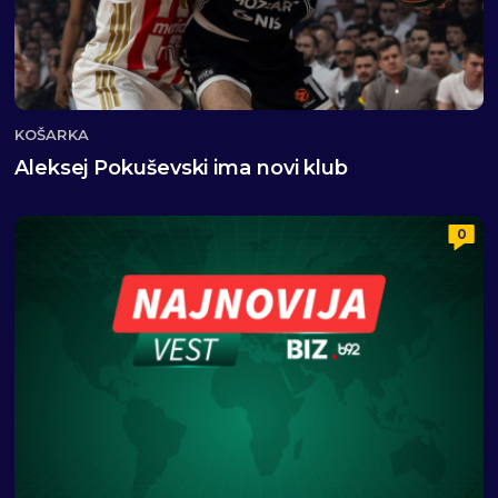
KOŠARKA
Aleksej Pokuševski ima novi klub
0