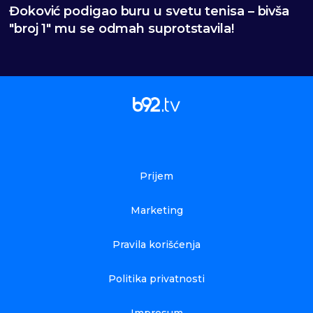
Đoković podigao buru u svetu tenisa – bivša
"broj 1" mu se odmah suprotstavila!
Prijem
Marketing
Pravila korišćenja
Politika privatnosti
Impresum