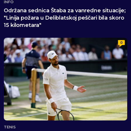
INFO
Održana sednica Štaba za vanredne situacije;
"Linija požara u Deliblatskoj peščari bila skoro
15 kilometara"
0
TENIS