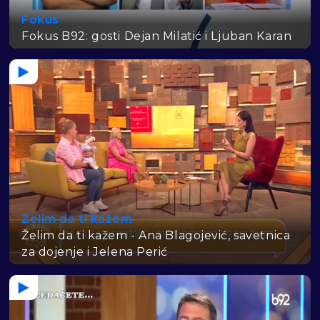
Fokus
Fokus B92: gosti Dejan Milatić i Ljuban Karan
Želim da ti kažem
Želim da ti kažem - Ana Blagojević, savetnica
za dojenje i Jelena Perić