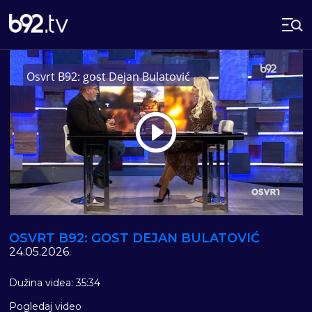
Osvrt B92: gost Dejan Bulatović
Play
Vide
OSVRT B92: GOST DEJAN BULATOVIĆ
24.05.2026.
Dužina videa: 35:34
Pogledaj video