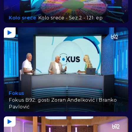
Kolo sreće
Kolo sreće - Sez.2 - 121. ep
Fokus
Fokus B92: gosti Zoran Anđelković i Branko
Pavlović