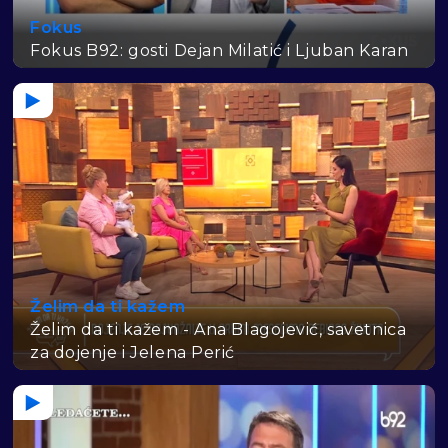
Fokus
Fokus B92: gosti Dejan Milatić i Ljuban Karan
Želim da ti kažem
Želim da ti kažem - Ana Blagojević, savetnica
za dojenje i Jelena Perić