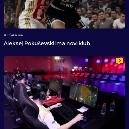
KOŠARKA
Aleksej Pokuševski ima novi klub
0