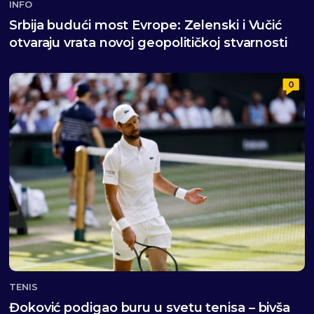
INFO
Srbija budući most Evrope: Zelenski i Vučić
otvaraju vrata novoj geopolitičkoj stvarnosti
0
TENIS
Đoković podigao buru u svetu tenisa – bivša