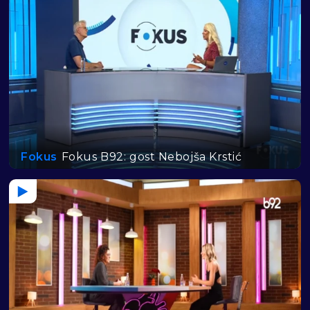
Fokus
Fokus B92: gost Nebojša Krstić