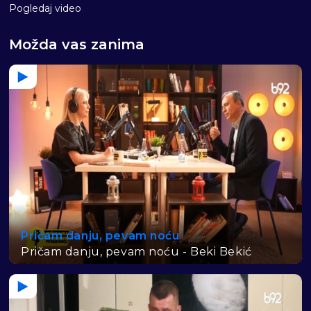
Pogledaj video
Možda vas zanima
Pričam danju, pevam noću
Pričam danju, pevam noću - Beki Bekić