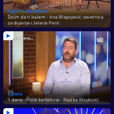
Želim da ti kažem
Želim da ti kažem - Ana Blagojević, savetnica
za dojenje i Jelena Perić
7 dana
7 dana - Priče šampiona - Rastko Stojković