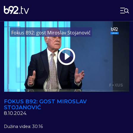
Fokus B92: gost Miroslav Stojanović
Play
Vide
FOKUS B92: GOST MIROSLAV
STOJANOVIĆ
8.10.2024.
Dužina videa: 30:16