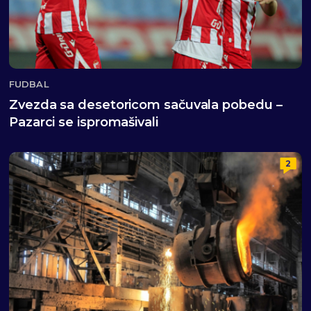
FUDBAL
Zvezda sa desetoricom sačuvala pobedu –
Pazarci se ispromašivali
2