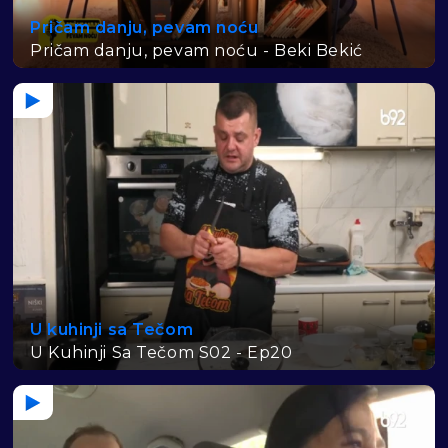
Pričam danju, pevam noću
Pričam danju, pevam noću - Beki Bekić
U kuhinji sa Tečom
U Kuhinji Sa Tečom S02 - Ep20