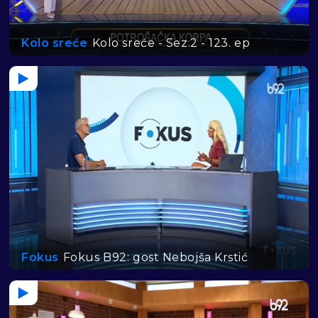
Kolo sreće
Kolo sreće - Sez.2 - 123. ep
Fokus
Fokus B92: gost Nebojša Krstić