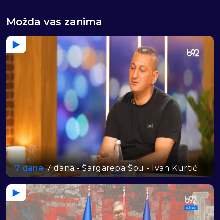
Možda vas zanima
7 dana
7 dana - Šargarepa Šou - Ivan Kurtić