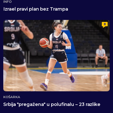
INFO
Izrael pravi plan bez Trampa
8
KOŠARKA
Srbija "pregažena" u polufinalu – 23 razlike