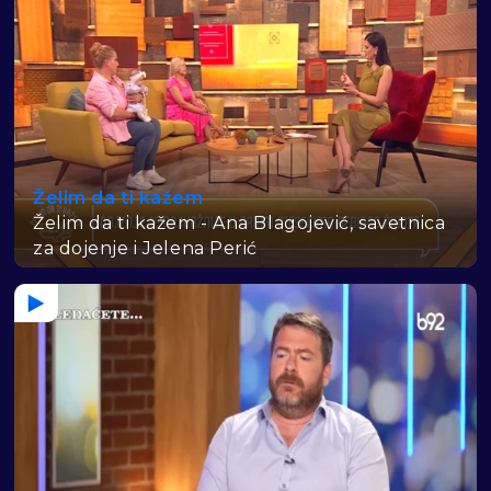
Želim da ti kažem
Želim da ti kažem - Ana Blagojević, savetnica
za dojenje i Jelena Perić