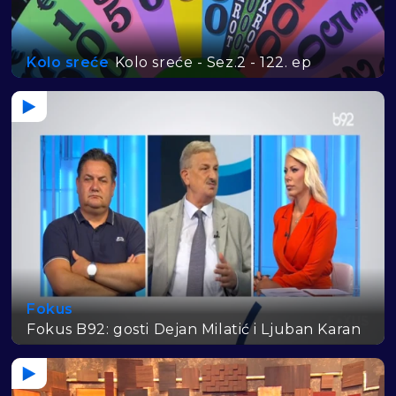
Kolo sreće
Kolo sreće - Sez.2 - 122. ep
Fokus
Fokus B92: gosti Dejan Milatić i Ljuban Karan