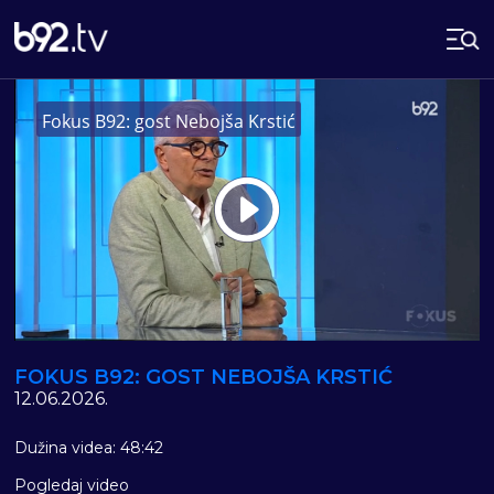
Fokus B92: gost Nebojša Krstić
Play
Vide
FOKUS B92: GOST NEBOJŠA KRSTIĆ
12.06.2026.
Dužina videa: 48:42
Pogledaj video