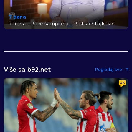
7 dana
7 dana - Priče šampiona - Rastko Stojković
Više sa b92.net
Pogledaj sve
45