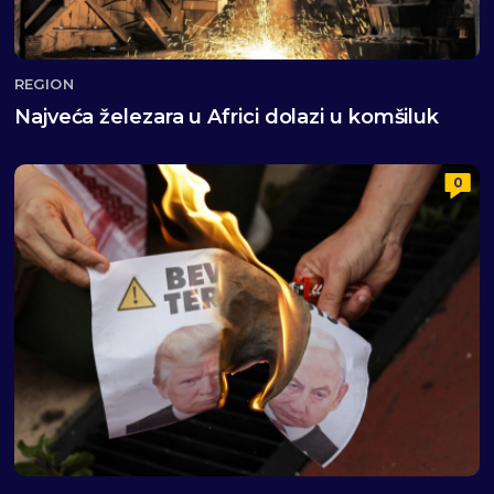
REGION
Najveća železara u Africi dolazi u komšiluk
0