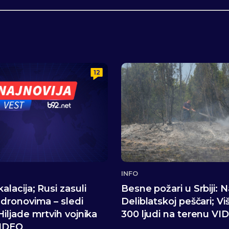
12
INFO
alacija; Rusi zasuli
Besne požari u Srbiji: 
 dronovima – sledi
Deliblatskoj peščari; Vi
Hiljade mrtvih vojnika
300 ljudi na terenu VI
IDEO