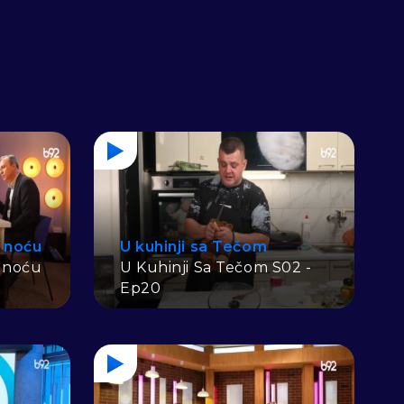
 noću
U kuhinji sa Tečom
 noću
U Kuhinji Sa Tečom S02 -
Ep20