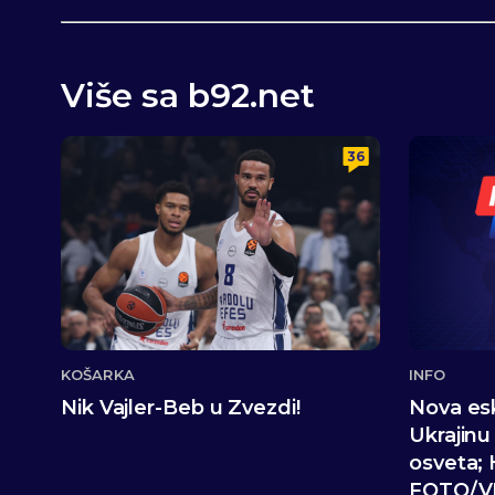
Više sa b92.net
36
KOŠARKA
INFO
Nik Vajler-Beb u Zvezdi!
Nova esk
Ukrajinu
osveta; 
FOTO/V