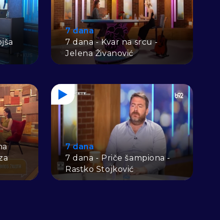
7 dana
jša
7 dana - Kvar na srcu -
Jelena Živanović
na
7 dana
za
7 dana - Priče šampiona -
Rastko Stojković