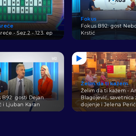
Fokus
sreće
Fokus B92: gost Nebo
reće - Sez.2 - 123. ep
Krstić
Želim da ti kažem
s
Želim da ti kažem - A
 B92: gosti Dejan
Blagojević, savetnica 
ić i Ljuban Karan
dojenje i Jelena Perić