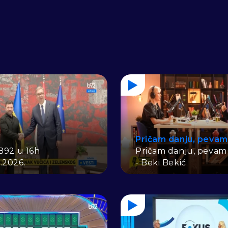
Pričam danju, pevam
 B92 u 16h
Pričam danju, pevam
.2026.
- Beki Bekić