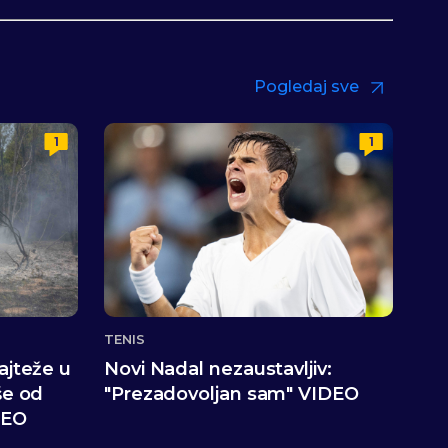
Pogledaj sve
1
1
TENIS
Najteže u
Novi Nadal nezaustavljiv:
še od
"Prezadovoljan sam" VIDEO
DEO