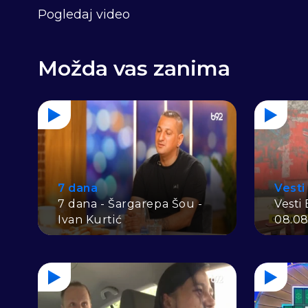
Pogledaj video
Možda vas zanima
7 dana
Vesti
7 dana - Šargarepa Šou -
Vesti
Ivan Kurtić
08.08