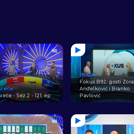
Fokus
Fokus B92: gosti Zor
sreće
Anđelković i Branko
reće - Sez.2 - 121. ep
Pavlović