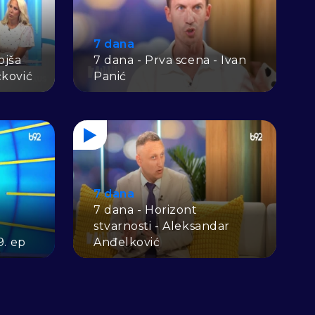
7 dana
ojša
7 dana - Prva scena - Ivan
čković
Panić
7 dana
7 dana - Horizont
stvarnosti - Aleksandar
9. ep
Anđelković