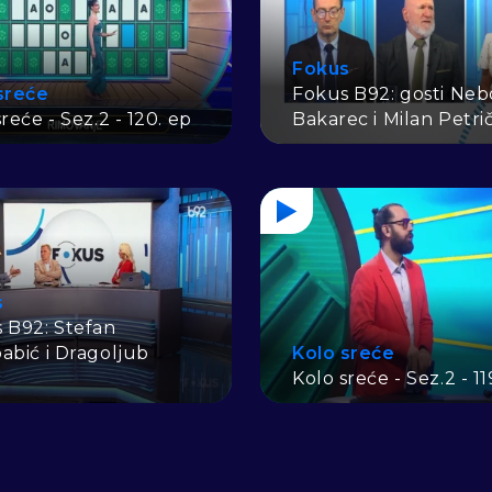
Fokus
sreće
Fokus B92: gosti Neb
reće - Sez.2 - 120. ep
Bakarec i Milan Petri
s
 B92: Stefan
abić i Dragoljub
Kolo sreće
ć
Kolo sreće - Sez.2 - 11