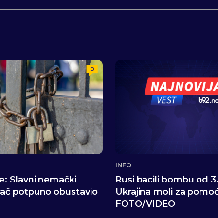
0
INFO
e: Slavni nemački
Rusi bacili bombu od 3
đač potpuno obustavio
Ukrajina moli za pomo
FOTO/VIDEO