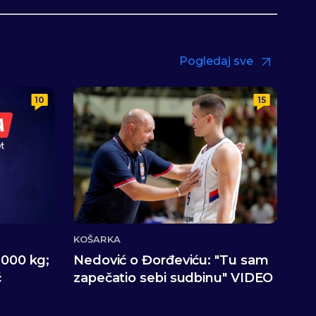
Pogledaj sve
10
15
KOŠARKA
.000 kg;
Nedović o Đorđeviću: "Tu sam
ć
zapečatio sebi sudbinu" VIDEO