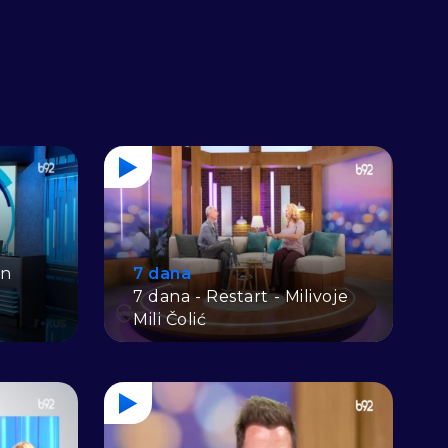
an
7 dana
7 dana - Restart - Milivoje
Mili Čolić