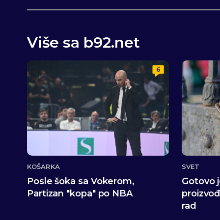
Više sa b92.net
6
KOŠARKA
SVET
Posle šoka sa Vokerom,
Gotovo j
Partizan "kopa" po NBA
proizvo
rad