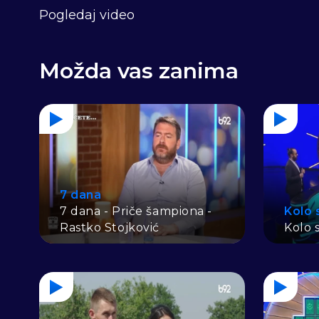
Pogledaj video
Možda vas zanima
7 dana
7 dana - Priče šampiona -
Kolo 
Rastko Stojković
Kolo s