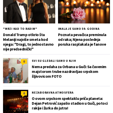
"MRZI KAD TO RADIM"
IMALA JE SAMO 59. GODINA
Donald Tramp otkrio šta
Poznata pevačica preminula
Melaniji najviše smeta kod
od raka; Njena poslednja
njega: "Dragi, to jednostavno
poruka rasplakala je fanove
nije predsednički"
SVI SU GLEDALI SAMO U NJIH
0
Nema predaha za Orbana u Guči: Sa čuvenim
majstorom trube nazdravljao srpskom
šljivovicom FOTO
NEZABORAVNA ATMOSFERA
0
O ovom srpskom spektaklu priča planeta:
Dejan Petrović zapalio stadion u Guči, potoci
rakije i žurka do jutra!