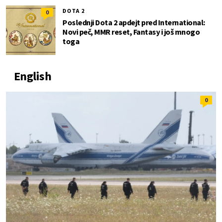
DOTA 2
0
Poslednji Dota 2 apdejt pred International:
Novi peč, MMR reset, Fantasy i još mnogo
toga
English
0