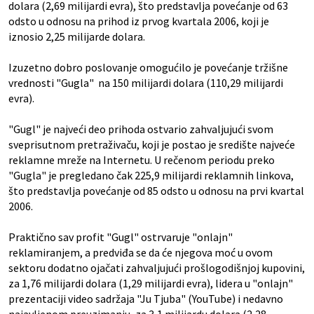
dolara (2,69 milijardi evra), što predstavlja povećanje od 63
odsto u odnosu na prihod iz prvog kvartala 2006, koji je
iznosio 2,25 milijarde dolara.
Izuzetno dobro poslovanje omogućilo je povećanje tržišne
vrednosti "Gugla" na 150 milijardi dolara (110,29 milijardi
evra).
"Gugl" je najveći deo prihoda ostvario zahvaljujući svom
sveprisutnom pretraživaču, koji je postao je središte najveće
reklamne mreže na Internetu. U rečenom periodu preko
"Gugla" je pregledano čak 225,9 milijardi reklamnih linkova,
što predstavlja povećanje od 85 odsto u odnosu na prvi kvartal
2006.
Praktično sav profit "Gugl" ostrvaruje "onlajn"
reklamiranjem, a predviđa se da će njegova moć u ovom
sektoru dodatno ojačati zahvaljujući prošlogodišnjoj kupovini,
za 1,76 milijardi dolara (1,29 milijardi evra), lidera u "onlajn"
prezentaciji video sadržaja "Ju Tjuba" (YouTube) i nedavno