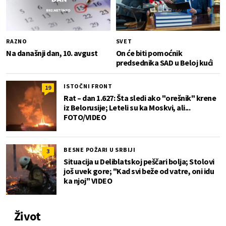
RAZNO
SVET
Na današnji dan, 10. avgust
On će biti pomoćnik
predsednika SAD u Beloj kući
ISTOČNI FRONT
19
Rat – dan 1.627: Šta sledi ako "orešnik" krene
iz Belorusije; Leteli su ka Moskvi, ali...
FOTO/VIDEO
BESNE POŽARI U SRBIJI
3
Situacija u Deliblatskoj peščari bolja; Stolovi
još uvek gore; "Kad svi beže od vatre, oni idu
ka njoj" VIDEO
Život