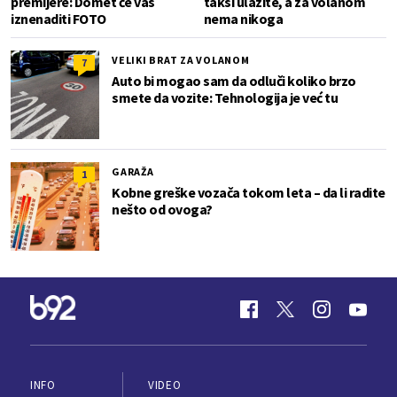
premijere: Domet će vas
taksi ulazite, a za volanom
iznenaditi FOTO
nema nikoga
VELIKI BRAT ZA VOLANOM
7
Auto bi mogao sam da odluči koliko brzo
smete da vozite: Tehnologija je već tu
GARAŽA
1
Kobne greške vozača tokom leta – da li radite
nešto od ovoga?
INFO
VIDEO