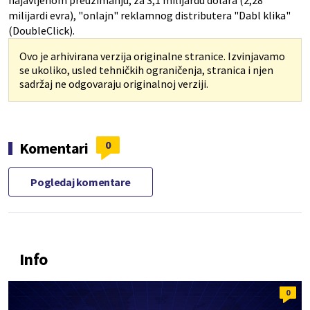
najavljenom preuzimanju, za 3,1 milijardu dolara (2,28
milijardi evra), "onlajn" reklamnog distributera "Dabl klika"
(DoubleClick).
Ovo je arhivirana verzija originalne stranice. Izvinjavamo
se ukoliko, usled tehničkih ograničenja, stranica i njen
sadržaj ne odgovaraju originalnoj verziji.
0
Komentari
Pogledaj komentare
Info
0