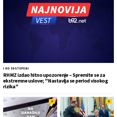
I DO 39 STEPENI
RHMZ izdao hitno upozorenje – Spremite se za
ekstremne uslove; "Nastavlja se period visokog
rizika"
0
0