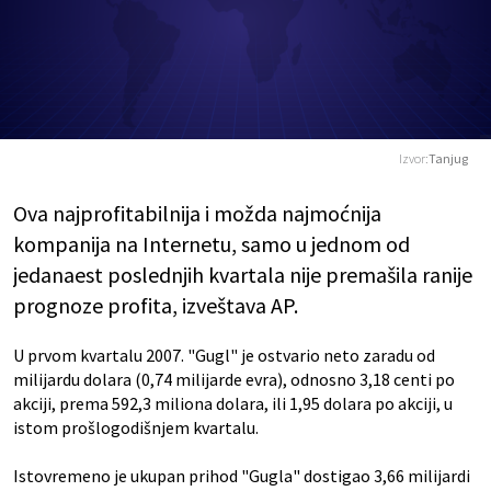
Izvor:
Tanjug
Ova najprofitabilnija i možda najmoćnija
kompanija na Internetu, samo u jednom od
jedanaest poslednjih kvartala nije premašila ranije
prognoze profita, izveštava AP.
U prvom kvartalu 2007. "Gugl" je ostvario neto zaradu od
milijardu dolara (0,74 milijarde evra), odnosno 3,18 centi po
akciji, prema 592,3 miliona dolara, ili 1,95 dolara po akciji, u
istom prošlogodišnjem kvartalu.
Istovremeno je ukupan prihod "Gugla" dostigao 3,66 milijardi