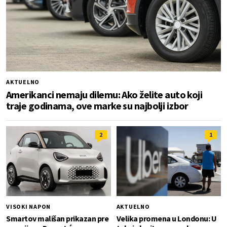
AKTUELNO
Amerikanci nemaju dilemu: Ako želite auto koji
traje godinama, ove marke su najbolji izbor
2
1
VISOKI NAPON
AKTUELNO
Smartov mališan prikazan pre
Velika promena u Londonu: U