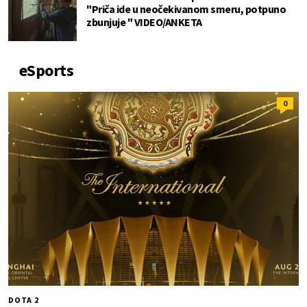
"Priča ide u neočekivanom smeru, potpuno
zbunjuje " VIDEO/ANKETA
eSports
0
DOTA 2