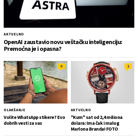
AKTUELNO
OpenAI zaustavio novu veštačku inteligenciju:
Premoćna je i opasna?
0
1
OLAKŠANJE
AKTUELNO
Volite WhatsApp stikere? Evo
"Kum" sat od 2,4 miliona
dobrih vesti za vas
dolara: Ima čak i malog
Marlona Branda! FOTO