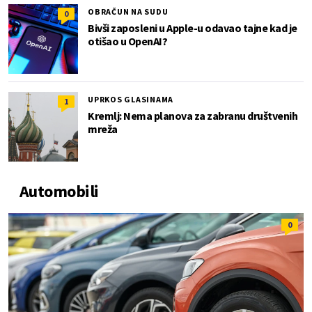
OBRAČUN NA SUDU
0
Bivši zaposleni u Apple-u odavao tajne kad je
otišao u OpenAI?
UPRKOS GLASINAMA
1
Kremlj: Nema planova za zabranu društvenih
mreža
Automobili
0