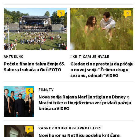
1
0
AKTUELNO
I KRITIČARI JE HVALE
Počelo finalno takmičenje 65.
Gledaoci ne prestaju da pričaju
Sabora trubača u Guči FOTO
o novoj seriji: "Želimo drugu
sezonu, odmah" VIDEO
FILM/TV
0
Nova serija Rajana Marfija stigla na Disney+;
Mračni triler o tinejdžerima već privlači pažnju
kritičara VIDEO
VAGNER MOURA U GLAVNOJ ULOZI
0
Novi horor na Netflixu podelio kritičare: