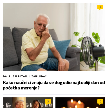
0
DA LI JE U PITANJU ZABLUDA?
Kako naučnici znaju da se dogodio najtopliji dan od
početka merenja?
3
0