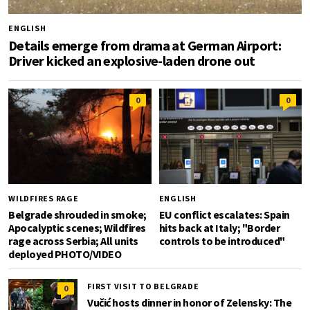
ENGLISH
Details emerge from drama at German Airport:
Driver kicked an explosive-laden drone out
0
0
WILDFIRES RAGE
ENGLISH
Belgrade shrouded in smoke;
EU conflict escalates: Spain
Apocalyptic scenes; Wildfires
hits back at Italy; "Border
rage across Serbia; All units
controls to be introduced"
deployed PHOTO/VIDEO
FIRST VISIT TO BELGRADE
0
Vučić hosts dinner in honor of Zelensky: The