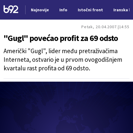
Najnovije
Info
Istočni front
Iranska kr
Nova vest
Petak, 20.04.2007.
14:55
"Gugl" povećao profit za 69 odsto
Američki "Gugl", lider među pretraživačima
Interneta, ostvario je u prvom ovogodišnjem
kvartalu rast profita od 69 odsto.