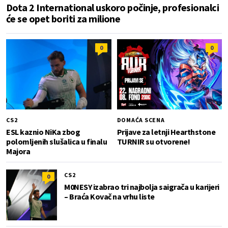
Dota 2 International uskoro počinje, profesionalci
će se opet boriti za milione
0
0
CS2
DOMAĆA SCENA
ESL kaznio NiKa zbog
Prijave za letnji Hearthstone
polomljenih slušalica u finalu
TURNIR su otvorene!
Majora
CS2
0
M0NESY izabrao tri najbolja saigrača u karijeri
– Braća Kovač na vrhu liste