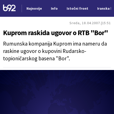
Najnovije
Info
Istočni front
Iranska kr
Nova vest
Sreda, 18.04.2007.
15:51
Kuprom raskida ugovor o RTB "Bor"
Rumunska kompanija Kuprom ima nameru da
raskine ugovor o kupovini Rudarsko-
topioničarskog basena "Bor".