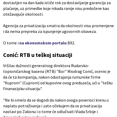
dostavljen na dan kada ističe rok za dostavljanje garancija za
plaćanje, uz primedbe koje nikada ranije nisu predočene kao
otežavajuće okolnosti.
Agencija za privatizaciju smatra da okolnosti nisu promenjene
i da nema prepreka za ispunjenje ugovornih obaveza.
O tome i
na ekonomskom portalu
B92.
Conić: RTB u teškoj situaciji
Vršilac dužnosti generalnog direktora Rudarsko-
topioničarskog basena (RTB) "Bor" Miodrag Conić, ocenio je
da će ta kompanija, nakon odustajanja rumunske firme
"Kuprom" (Cuprom) od kupovine ovog preduzeća, ući u "tešku
finanasijsku situaciju".
"Ne bi smelo da se dogodi da nakon ovoga poverioci krenu u
naplatu potraživanja i zato očekujem da se privatizacija
nastavi po Zakonu i o tome će odlučivati Vlada Srbije i