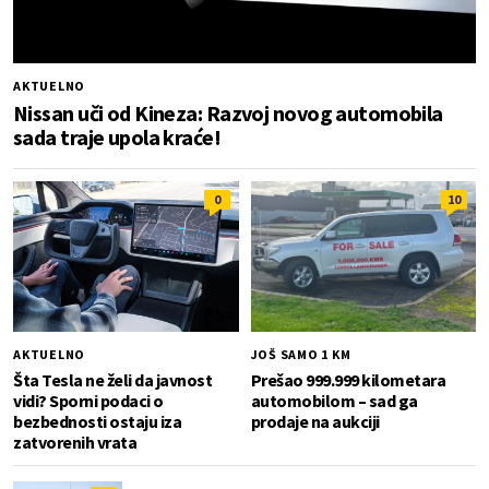
AKTUELNO
Nissan uči od Kineza: Razvoj novog automobila
sada traje upola kraće!
0
10
AKTUELNO
JOŠ SAMO 1 KM
Šta Tesla ne želi da javnost
Prešao 999.999 kilometara
vidi? Sporni podaci o
automobilom – sad ga
bezbednosti ostaju iza
prodaje na aukciji
zatvorenih vrata