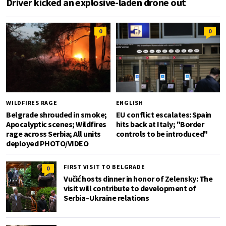
Driver kicked an explosive-laden drone out
0
0
WILDFIRES RAGE
ENGLISH
Belgrade shrouded in smoke;
EU conflict escalates: Spain
Apocalyptic scenes; Wildfires
hits back at Italy; "Border
rage across Serbia; All units
controls to be introduced"
deployed PHOTO/VIDEO
FIRST VISIT TO BELGRADE
0
Vučić hosts dinner in honor of Zelensky: The
visit will contribute to development of
Serbia–Ukraine relations