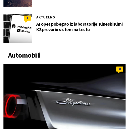
AKTUELNO
1
AI opet pobegao iz laboratorije: Kineski Kimi
K3 prevario sistem na testu
Automobili
0