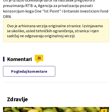
On je izrazio očekivanje da će na nastavak pregovora o
preuzimanju RTB-a, Agencija za privatizaciju pozvati
konzorcijum koga čine "Ist Point" i britanski investicioni fond
ORN.
Ovo je arhivirana verzija originalne stranice. Izvinjavamo
se ukoliko, usled tehničkih ograničenja, stranica i njen
sadržaj ne odgovaraju originalnoj verziji.
21
Komentari
Pogledaj komentare
Zdravlje
0