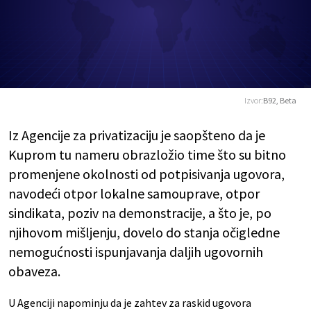
Izvor:
B92, Beta
Iz Agencije za privatizaciju je saopšteno da je
Kuprom tu nameru obrazložio time što su bitno
promenjene okolnosti od potpisivanja ugovora,
navodeći otpor lokalne samouprave, otpor
sindikata, poziv na demonstracije, a što je, po
njihovom mišljenju, dovelo do stanja očigledne
nemogućnosti ispunjavanja daljih ugovornih
obaveza.
U Agenciji napominju da je zahtev za raskid ugovora