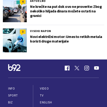
AKTUELNO
4
Ne krećite na put dok ovo ne proverite: Zbog
nekoliko hiljada dinara možete ostati na
granici
VISOKI NAPON
3
Novi električni motor: Umesto retkih metala
koristi druge materijale
INFO
VIDEO
SPORT
TV
BIZ
ENGLISH