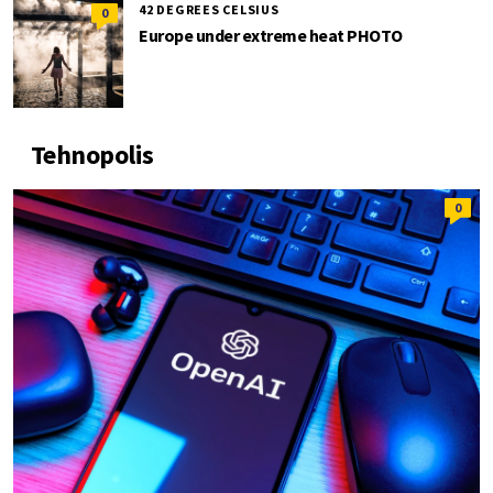
42 DEGREES CELSIUS
0
Europe under extreme heat PHOTO
Tehnopolis
0