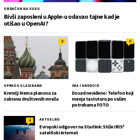
OBRAČUN NA SUDU
Bivši zaposleni u Apple-u odavao tajne kad je
otišao u OpenAI?
0
0
UPRKOS GLASINAMA
IMA I ANDROID
Kremlj: Nema planova za
Dosad neviđeno: Telefon koji
zabranu društvenih mreža
menja tastuturu po vašim
potrebama FOTO
AKTUELNO
4
Evropski odgovor na Starlink: Stiže IRIS²
satelitski internet