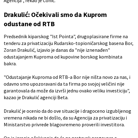
Agencija", rekao je Conić.
Drakulić: Očekivali smo da Kuprom
odustane od RTB
Predsednik kiparskog "Ist Pointa", drugoplasirane firme na
tenderu za privatizaciju Rudarsko-topioničarskog basena Bor,
Zoran Drakulić, izjavio je danas da "nije iznenađen"
odustajanjem Kuproma od kupovine borskog kombinata
bakra.
"Odustajanje Kuproma od RTB-a Bor nije ništa novo za nas, i
odavno smo upozoravani da ta firma po svojoj veličini nije
garantovala da može da izvrši jednu ovako veliku investiciju",
kazao je Drakulić agenciji Beta.
Drakulić je ocenio da do ove situacije i dragoceno izgubljenog
vremena nikada ne bi došlo, da su Agencija za privatizaciju i
Ministarstvo privrede blagovremeno proverili investitora.