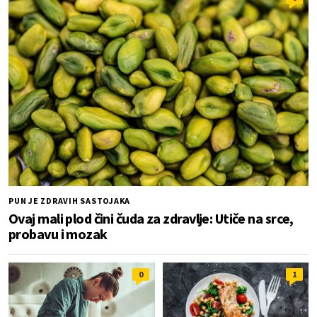
PUN JE ZDRAVIH SASTOJAKA
Ovaj mali plod čini čuda za zdravlje: Utiče na srce,
probavu i mozak
0
1