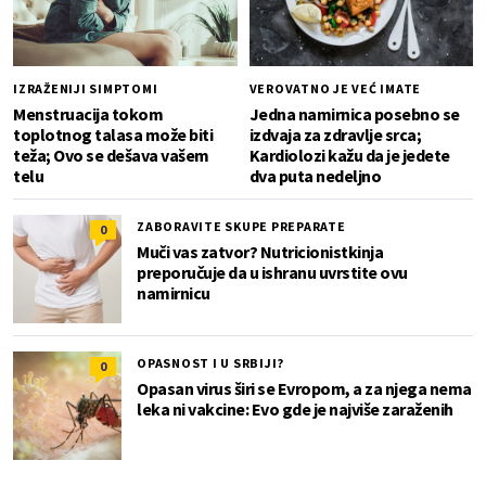
IZRAŽENIJI SIMPTOMI
VEROVATNO JE VEĆ IMATE
Menstruacija tokom
Jedna namirnica posebno se
toplotnog talasa može biti
izdvaja za zdravlje srca;
teža; Ovo se dešava vašem
Kardiolozi kažu da je jedete
telu
dva puta nedeljno
ZABORAVITE SKUPE PREPARATE
0
Muči vas zatvor? Nutricionistkinja
preporučuje da u ishranu uvrstite ovu
namirnicu
OPASNOST I U SRBIJI?
0
Opasan virus širi se Evropom, a za njega nema
leka ni vakcine: Evo gde je najviše zaraženih