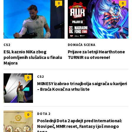
0
0
CS2
DOMAĆA SCENA
ESL kaznio NiKa zbog
Prijave za letnji Hearthstone
polomljenih slušalica u finalu
TURNIR su otvorene!
Majora
CS2
0
M0NESY izabrao tri najbolja saigrača u karijeri
– Braća Kovač na vrhu liste
DOTA 2
0
Poslednji Dota 2 apdejt pred International:
Novi peč, MMR reset, Fantasy i još mnogo
toga