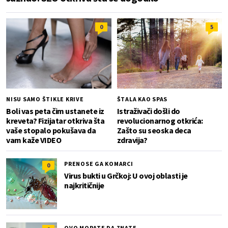
0
5
NISU SAMO ŠTIKLE KRIVE
ŠTALA KAO SPAS
Boli vas peta čim ustanete iz
Istraživači došli do
kreveta? Fizijatar otkriva šta
revolucionarnog otkrića:
vaše stopalo pokušava da
Zašto su seoska deca
vam kaže VIDEO
zdravija?
PRENOSE GA KOMARCI
0
Virus bukti u Grčkoj: U ovoj oblasti je
najkritičnije
OVO MORATE DA ZNATE