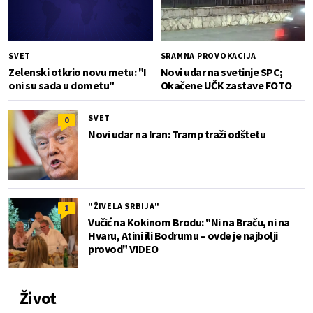
SVET
SRAMNA PROVOKACIJA
Zelenski otkrio novu metu: "I
Novi udar na svetinje SPC;
oni su sada u dometu"
Okačene UČK zastave FOTO
SVET
0
Novi udar na Iran: Tramp traži odštetu
"ŽIVELA SRBIJA"
1
Vučić na Kokinom Brodu: "Ni na Braču, ni na
Hvaru, Atini ili Bodrumu – ovde je najbolji
provod" VIDEO
Život