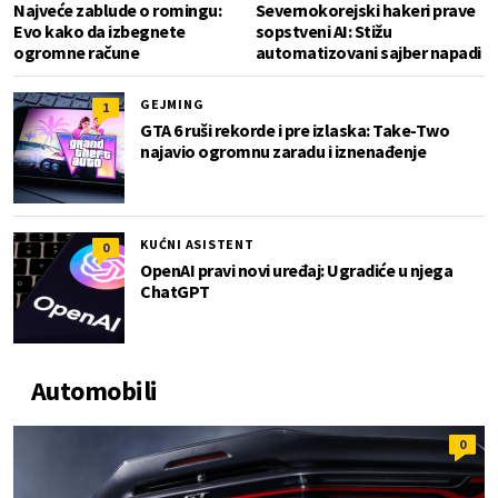
Najveće zablude o romingu:
Severnokorejski hakeri prave
Evo kako da izbegnete
sopstveni AI: Stižu
ogromne račune
automatizovani sajber napadi
GEJMING
1
GTA 6 ruši rekorde i pre izlaska: Take-Two
najavio ogromnu zaradu i iznenađenje
KUĆNI ASISTENT
0
OpenAI pravi novi uređaj: Ugradiće u njega
ChatGPT
Automobili
0