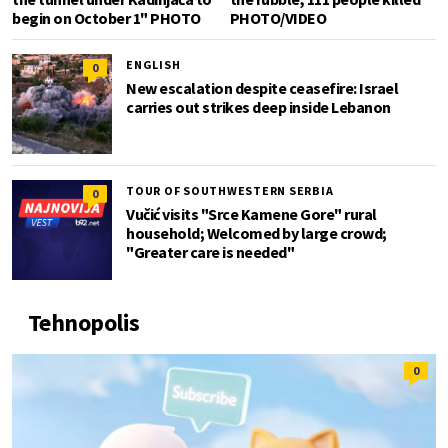
begin on October 1" PHOTO
PHOTO/VIDEO
ENGLISH
0
New escalation despite ceasefire: Israel
carries out strikes deep inside Lebanon
TOUR OF SOUTHWESTERN SERBIA
0
Vučić visits "Srce Kamene Gore" rural
household; Welcomed by large crowd;
"Greater care is needed"
Tehnopolis
0