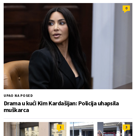
0
UPAO NA POSED
Drama u kući Kim Kardašijan: Policija uhapsila
muškarca
1
3