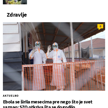
Zdravlje
0
AKTUELNO
Ebola se širila mesecima pre nego što je svet
saznao: SZO otkriva šta se dogodilo