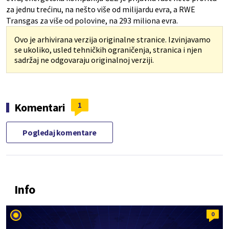
za jednu trećinu, na nešto više od milijardu evra, a RWE
Transgas za više od polovine, na 293 miliona evra.
Ovo je arhivirana verzija originalne stranice. Izvinjavamo
se ukoliko, usled tehničkih ograničenja, stranica i njen
sadržaj ne odgovaraju originalnoj verziji.
1
Komentari
Pogledaj komentare
Info
0