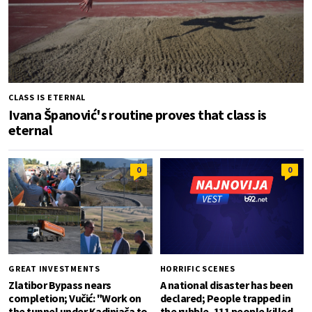
CLASS IS ETERNAL
Ivana Španović's routine proves that class is
eternal
0
0
GREAT INVESTMENTS
HORRIFIC SCENES
Zlatibor Bypass nears
A national disaster has been
completion; Vučić: "Work on
declared; People trapped in
the tunnel under Kadinjača to
the rubble, 111 people killed