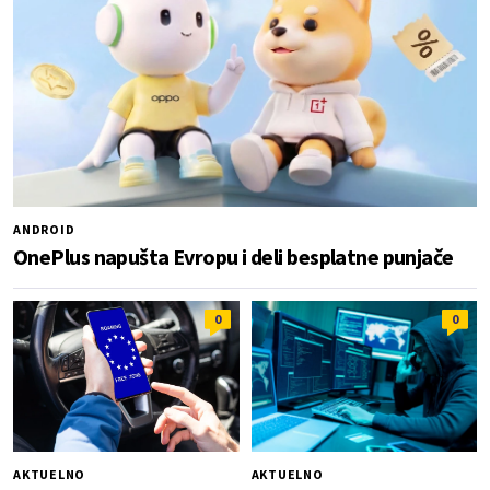
ANDROID
OnePlus napušta Evropu i deli besplatne punjače
0
0
AKTUELNO
AKTUELNO