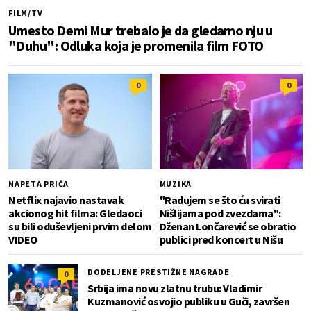
FILM/TV
Umesto Demi Mur trebalo je da gledamo nju u
"Duhu": Odluka koja je promenila film FOTO
0
0
NAPETA PRIČA
MUZIKA
Netflix najavio nastavak
"Radujem se što ću svirati
akcionog hit filma: Gledaoci
Nišlijama pod zvezdama":
su bili oduševljeni prvim delom
Dženan Lončarević se obratio
VIDEO
publici pred koncert u Nišu
DODELJENE PRESTIŽNE NAGRADE
0
Srbija ima novu zlatnu trubu: Vladimir
Kuzmanović osvojio publiku u Guči, završen