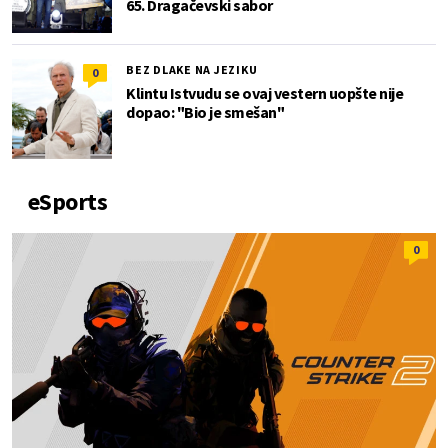
65. Dragačevski sabor
BEZ DLAKE NA JEZIKU
0
Klintu Istvudu se ovaj vestern uopšte nije
dopao: "Bio je smešan"
eSports
0