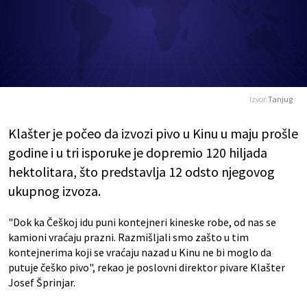
Izvor:
Tanjug
Klašter je počeo da izvozi pivo u Kinu u maju prošle
godine i u tri isporuke je dopremio 120 hiljada
hektolitara, što predstavlja 12 odsto njegovog
ukupnog izvoza.
"Dok ka Češkoj idu puni kontejneri kineske robe, od nas se
kamioni vraćaju prazni. Razmišljali smo zašto u tim
kontejnerima koji se vraćaju nazad u Kinu ne bi moglo da
putuje češko pivo", rekao je poslovni direktor pivare Klašter
Josef Šprinjar.