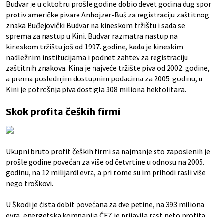
Budvar je u oktobru prošle godine dobio devet godina dug spor
protiv američke pivare Anhojzer-Buš za registraciju zaštitnog
znaka Buđejovički Budvar na kineskom tržištu i sada se
sprema za nastup u Kini. Budvar razmatra nastup na
kineskom tržištu još od 1997. godine, kada je kineskim
nadležnim institucijama i podnet zahtev za registraciju
zaštitnih znakova. Kina je najveće tržište piva od 2002. godine,
a prema poslednjim dostupnim podacima za 2005. godinu, u
Kini je potrošnja piva dostigla 308 miliona hektolitara.
Skok profita čeških firmi
Ukupni bruto profit čeških firmi sa najmanje sto zaposlenih je
prošle godine povećan za više od četvrtine u odnosu na 2005.
godinu, na 12 milijardi evra, a pri tome su im prihodi rasli više
nego troškovi.
U Škodi je čista dobit povećana za dve petine, na 393 miliona
evra, energetska kompanija ČEZ je prijavila rast neto profita