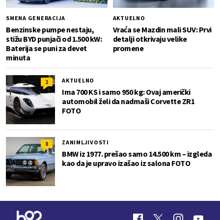
SMENA GENERACIJA
AKTUELNO
Benzinske pumpe nestaju,
Vraća se Mazdin mali SUV: Prvi
stižu BYD punjači od 1.500 kW:
detalji otkrivaju velike
Baterija se puni za devet
promene
minuta
AKTUELNO
1
Ima 700 KS i samo 950 kg: Ovaj američki
automobil želi da nadmaši Corvette ZR1
FOTO
ZANIMLJIVOSTI
8
BMW iz 1977. prešao samo 14.500 km – izgleda
kao da je upravo izašao iz salona FOTO