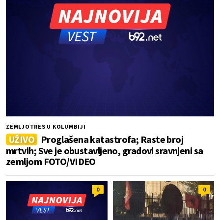
ZEMLJOTRES U KOLUMBIJI
UŽIVO
Proglašena katastrofa; Raste broj
mrtvih; Sve je obustavljeno, gradovi sravnjeni sa
zemljom FOTO/VIDEO
0
0