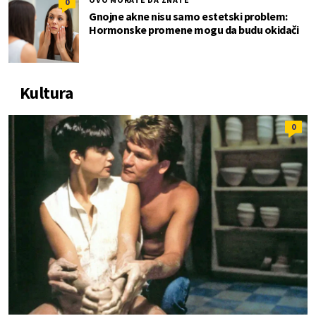
0
Gnojne akne nisu samo estetski problem:
Hormonske promene mogu da budu okidači
Kultura
0