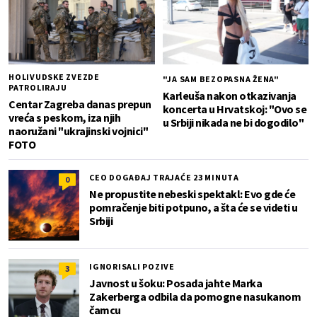
HOLIVUDSKE ZVEZDE
"JA SAM BEZOPASNA ŽENA"
PATROLIRAJU
Karleuša nakon otkazivanja
Centar Zagreba danas prepun
koncerta u Hrvatskoj: "Ovo se
vreća s peskom, iza njih
u Srbiji nikada ne bi dogodilo"
naoružani "ukrajinski vojnici"
FOTO
CEO DOGAĐAJ TRAJAĆE 23 MINUTA
0
Ne propustite nebeski spektakl: Evo gde će
pomračenje biti potpuno, a šta će se videti u
Srbiji
IGNORISALI POZIVE
3
Javnost u šoku: Posada jahte Marka
Zakerberga odbila da pomogne nasukanom
čamcu