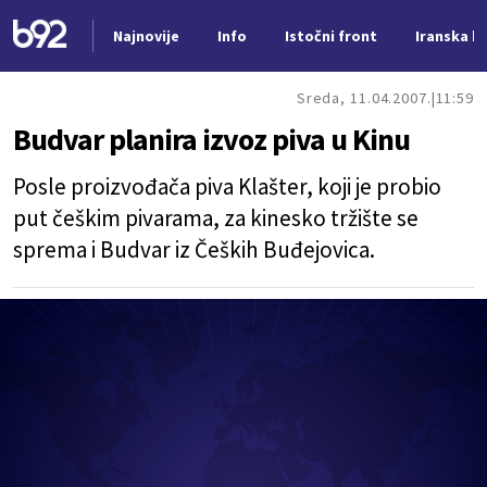
Najnovije
Info
Istočni front
Iranska kr
Nova vest
Sreda, 11.04.2007.
11:59
Budvar planira izvoz piva u Kinu
Posle proizvođača piva Klašter, koji je probio
put češkim pivarama, za kinesko tržište se
sprema i Budvar iz Čeških Buđejovica.