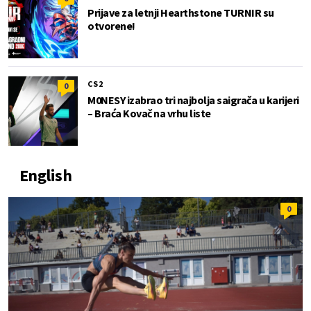
Prijave za letnji Hearthstone TURNIR su
otvorene!
CS2
0
M0NESY izabrao tri najbolja saigrača u karijeri
– Braća Kovač na vrhu liste
English
0