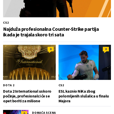
CS2
Najduža profesionalna Counter-Strike partija
ikada je trajala skoro tri sata
0
0
DOTA 2
CS2
Dota 2 International uskoro
ESL kaznio NiKa zbog
počinje, profesionalci će se
polomljenih slušalica u finalu
opet boriti za milione
Majora
DOMAĆA SCENA
0