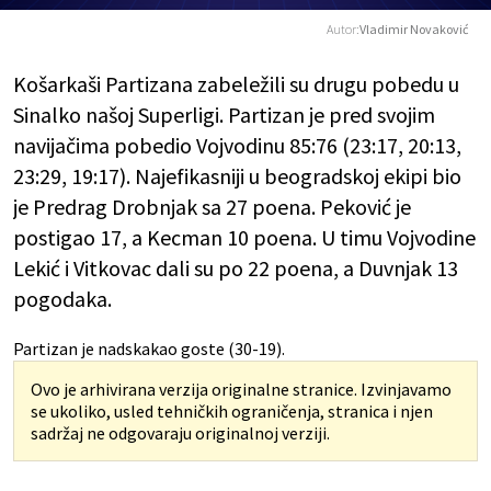
Autor:
Vladimir Novaković
Košarkaši Partizana zabeležili su drugu pobedu u
Sinalko našoj Superligi. Partizan je pred svojim
navijačima pobedio Vojvodinu 85:76 (23:17, 20:13,
23:29, 19:17). Najefikasniji u beogradskoj ekipi bio
je Predrag Drobnjak sa 27 poena. Peković je
postigao 17, a Kecman 10 poena. U timu Vojvodine
Lekić i Vitkovac dali su po 22 poena, a Duvnjak 13
pogodaka.
Partizan je nadskakao goste (30-19).
Ovo je arhivirana verzija originalne stranice. Izvinjavamo
se ukoliko, usled tehničkih ograničenja, stranica i njen
sadržaj ne odgovaraju originalnoj verziji.