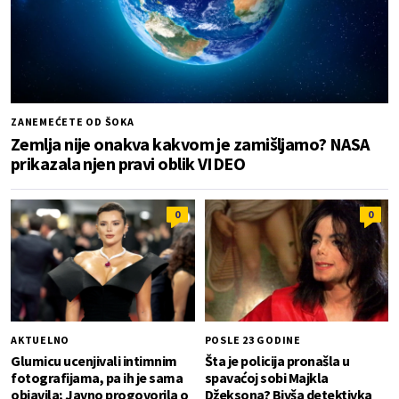
ZANEMEĆETE OD ŠOKA
Zemlja nije onakva kakvom je zamišljamo? NASA
prikazala njen pravi oblik VIDEO
0
0
AKTUELNO
POSLE 23 GODINE
Glumicu ucenjivali intimnim
Šta je policija pronašla u
fotografijama, pa ih je sama
spavaćoj sobi Majkla
objavila; Javno progovorila o
Džeksona? Bivša detektivka