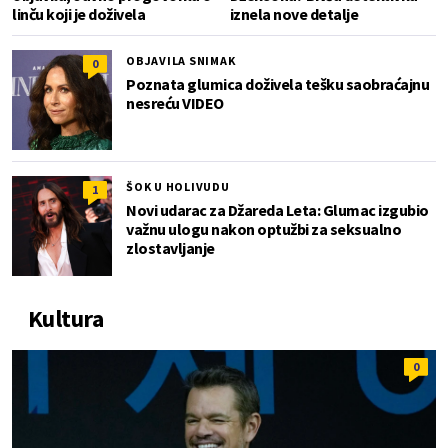
linču koji je doživela
iznela nove detalje
OBJAVILA SNIMAK
0
Poznata glumica doživela tešku saobraćajnu
nesreću VIDEO
ŠOK U HOLIVUDU
1
Novi udarac za Džareda Leta: Glumac izgubio
važnu ulogu nakon optužbi za seksualno
zlostavljanje
Kultura
0