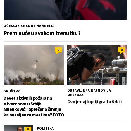
OČEKUJE SE SMRT HAMNEIJA
Preminuće u svakom trenutku?
0
0
OBJAVLJENA NAJNOVIJA
DRUŠTVO
MERENJA
Devet aktivnih požara na
Ovo je najtopliji grad u Srbiji
otvorenom u Srbiji;
Milenković: "Sprečeno širenje
ka naseljenim mestima" FOTO
POLITIKA
0