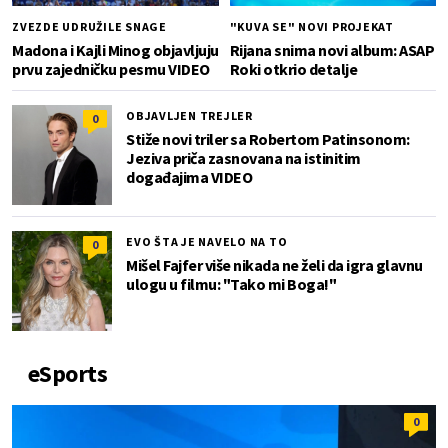
ZVEZDE UDRUŽILE SNAGE
"KUVA SE" NOVI PROJEKAT
Madona i Kajli Minog objavljuju
Rijana snima novi album: ASAP
prvu zajedničku pesmu VIDEO
Roki otkrio detalje
OBJAVLJEN TREJLER
0
Stiže novi triler sa Robertom Patinsonom:
Jeziva priča zasnovana na istinitim
događajima VIDEO
EVO ŠTA JE NAVELO NA TO
0
Mišel Fajfer više nikada ne želi da igra glavnu
ulogu u filmu: "Tako mi Boga!"
eSports
0