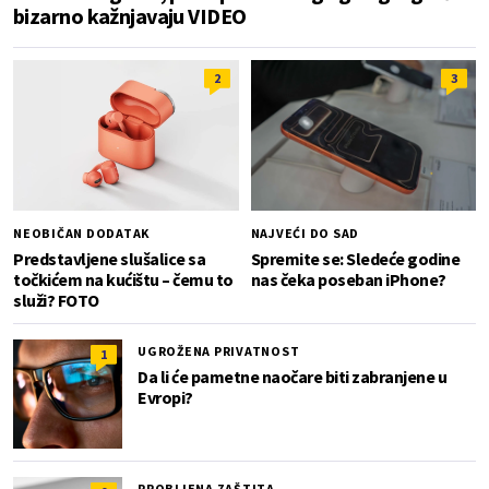
bizarno kažnjavaju VIDEO
2
3
NEOBIČAN DODATAK
NAJVEĆI DO SAD
Predstavljene slušalice sa
Spremite se: Sledeće godine
točkićem na kućištu – čemu to
nas čeka poseban iPhone?
služi? FOTO
UGROŽENA PRIVATNOST
1
Da li će pametne naočare biti zabranjene u
Evropi?
PROBIJENA ZAŠTITA