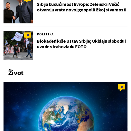
Srbija budući most Evrope: Zelenski i Vučić
otvaraju vrata novoj geopolitičkoj stvarnosti
POLITIKA
0
Blokaderi krše Ustav Srbije; Ukidaju slobodu i
uvode strahovladu FOTO
Život
0