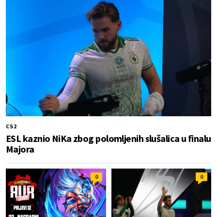
CS2
ESL kaznio NiKa zbog polomljenih slušalica u finalu
Majora
0
0