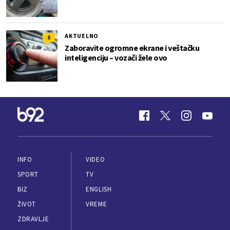
AKTUELNO
8
Zaboravite ogromne ekrane i veštačku
inteligenciju – vozači žele ovo
INFO
VIDEO
SPORT
TV
BIZ
ENGLISH
ŽIVOT
VREME
ZDRAVLJE