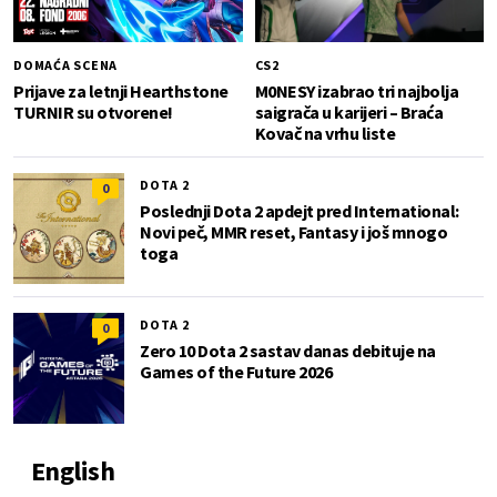
DOMAĆA SCENA
CS2
Prijave za letnji Hearthstone
M0NESY izabrao tri najbolja
TURNIR su otvorene!
saigrača u karijeri – Braća
Kovač na vrhu liste
DOTA 2
0
Poslednji Dota 2 apdejt pred International:
Novi peč, MMR reset, Fantasy i još mnogo
toga
DOTA 2
0
Zero 10 Dota 2 sastav danas debituje na
Games of the Future 2026
English