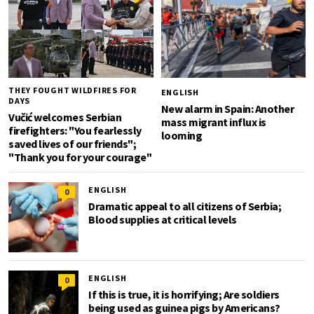
THEY FOUGHT WILDFIRES FOR
ENGLISH
DAYS
New alarm in Spain: Another
Vučić welcomes Serbian
mass migrant influx is
firefighters: "You fearlessly
looming
saved lives of our friends";
"Thank you for your courage"
ENGLISH
0
Dramatic appeal to all citizens of Serbia;
Blood supplies at critical levels
ENGLISH
0
If this is true, it is horrifying; Are soldiers
being used as guinea pigs by Americans?