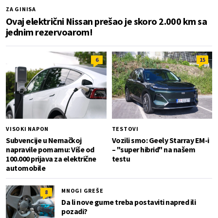
ZA GINISA
Ovaj električni Nissan prešao je skoro 2.000 km sa
jednim rezervoarom!
6
15
VISOKI NAPON
TESTOVI
Subvencije u Nemačkoj
Vozili smo: Geely Starray EM-i
napravile pomamu: Više od
– "super hibrid" na našem
100.000 prijava za električne
testu
automobile
MNOGI GREŠE
8
Da li nove gume treba postaviti napred ili
pozadi?