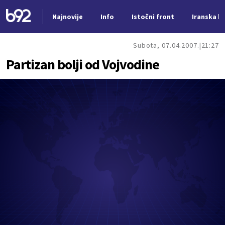
Najnovije
Info
Istočni front
Iranska kr
Nova vest
Subota, 07.04.2007.
21:27
Partizan bolji od Vojvodine