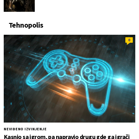
Tehnopolis
0
NEVIĐENO IZVINJENJE
Kasnio sa igrom, pa napravio drugu gde ga igrači