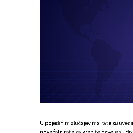
U pojedinim slučajevima rate su uveća
povećala rate za kredite navele su da 