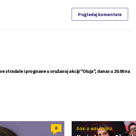
Pogledaj komentare
 stradale i prognane u oružanoj akciji "Oluja", danas u 20.00 na
0
ŠOK U HOLIVUDU