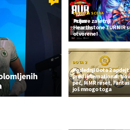
DOMAĆA SCENA
Prijave za letnji
Hearthstone TURNIR s
otvorene!
DOTA 2
Poslednji Dota 2 apdejt
olomljenih
pred International: Nov
peč, MMR reset, Fantasy
a
još mnogo toga