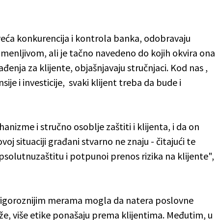
veća konkurencija i kontrola banka, odobravaju
menljivom, ali je tačno navedeno do kojih okvira ona
đenja za klijente, objašnjavaju stručnjaci. Kod nas ,
sije i investicije, svaki klijent treba da bude i
nizme i stručno osoblje zaštiti i klijenta, i da on
oj situaciji građani stvarno ne znaju - čitajući te
olutnuzaštitu i potpunoi prenos rizika na klijente",
rigoroznijim merama mogla da natera poslovne
aže, više etike ponašaju prema klijentima. Međutim, u