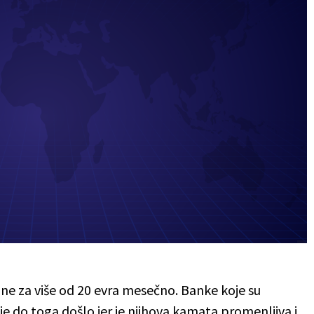
ne za više od 20 evra mesečno. Banke koje su
je do toga došlo jer je njihova kamata promenljiva i