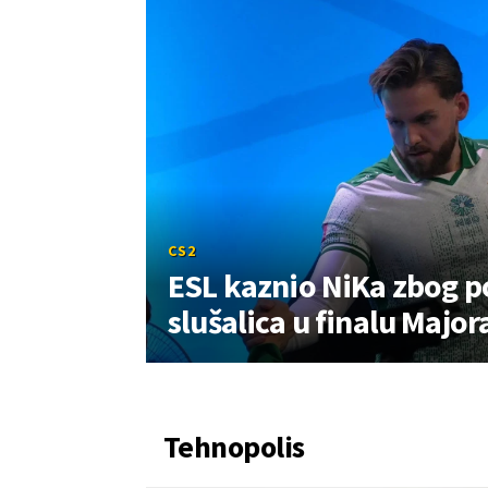
CS2
ESL kaznio NiKa zbog p
slušalica u finalu Major
Tehnopolis