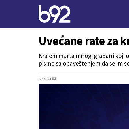
Uvećane rate za k
Krajem marta mnogi građani koji o
pismo sa obaveštenjem da se im se 
Izvor:
B92