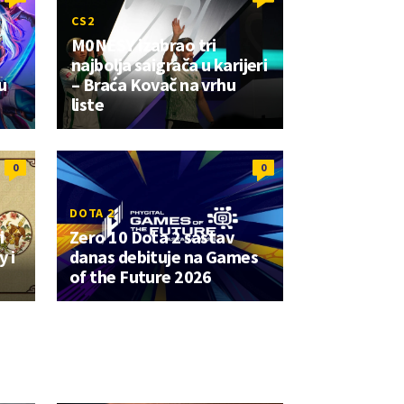
CS2
M0NESY izabrao tri
najbolja saigrača u karijeri
u
– Braća Kovač na vrhu
liste
0
0
DOTA 2
i
Zero 10 Dota 2 sastav
 i
danas debituje na Games
of the Future 2026