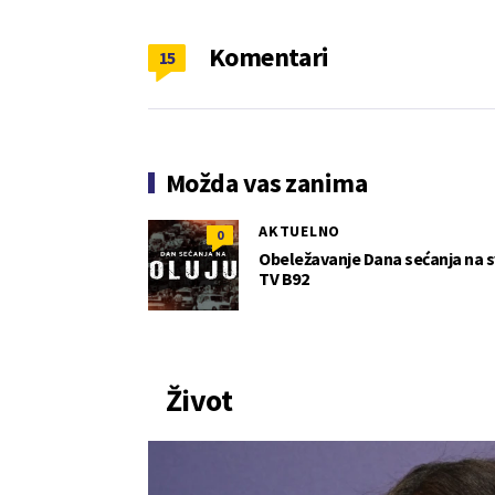
Komentari
15
Možda vas zanima
AKTUELNO
0
Obeležavanje Dana sećanja na sve
TV B92
Život