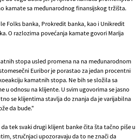
sno kamate sa međunarodnog finansijskog tržišta.
le Folks banka, Prokredit banka, kao i Unikredit
a. O razlozima povećanja kamate govori Marija
matnih stopa usled promena na na međunarodnom
estomesečni Euribor je porastao za jedan procentni
koeakciju kamatnih stopa. Ne bih se složila sa
e u odnosu na klijente. U svim ugovorima se jasno
tno se klijentima stavlja do znanja da je varijabilna
ože da bude."
 da tek svaki drugi klijent banke čita šta tačno piše u
utim, stručnjaci upozoravaju da to ne znači da