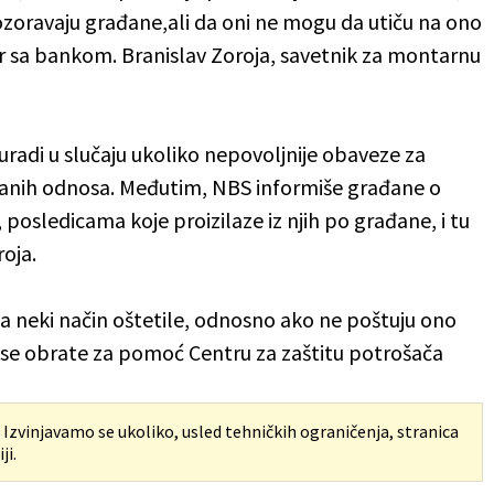
ozoravaju građane,ali da oni ne mogu da utiču na ono
r sa bankom. Branislav Zoroja, savetnik za montarnu
adi u slučaju ukoliko nepovoljnije obaveze za
isanih odnosa. Međutim, NBS informiše građane o
posledicama koje proizilaze iz njih po građane, i tu
roja.
na neki način oštetile, odnosno ako ne poštuju ono
 se obrate za pomoć Centru za zaštitu potrošača
. Izvinjavamo se ukoliko, usled tehničkih ograničenja, stranica
ji.