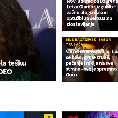
Novi udarac za Džared
Leta: Glumac izgubio
važnu ulogu nakon
optužbi za seksualno
zlostavljanje
65. DRAGAČEVSKI SABOR
TRUBAČA
Varošica već u ludilu: L
se kolo, grme trube,
la tešku
pečenje i rakija na sve
strane - sve je spremno
IDEO
Guču
0