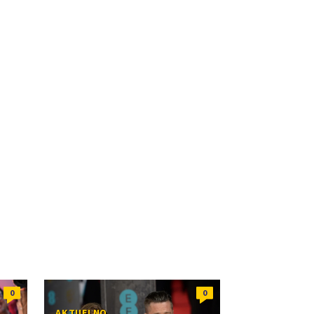
0
0
AKTUELNO