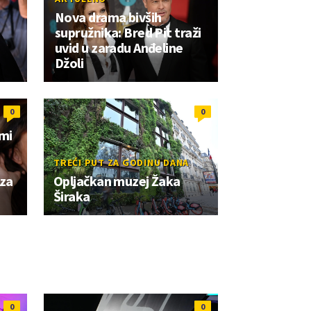
a
Nova drama bivših
supružnika: Bred Pit traži
uvid u zaradu Anđeline
Džoli
0
0
omi
TREĆI PUT ZA GODINU DANA
 za
Opljačkan muzej Žaka
Širaka
0
0