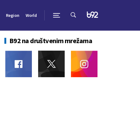
Region
World
B92 na društvenim mrežama