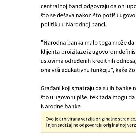
centralnoj banci odgovraju da oni up
što se dešava nakon što potišu ugovo
politiku u Narodnoj banci.
"Narodna banka malo toga može da ur
klijenta proizilaze iz ugovoromdefin
uslovima određenih kreditnih odnosa, 
ona vrši edukativnu funkciju", kaže Zo
Građani koji smatraju da su ih banke 
što u ugovoru piše, tek tada mogu da
Narodne banke.
Ovo je arhivirana verzija originalne stranice
i njen sadržaj ne odgovaraju originalnoj verzi