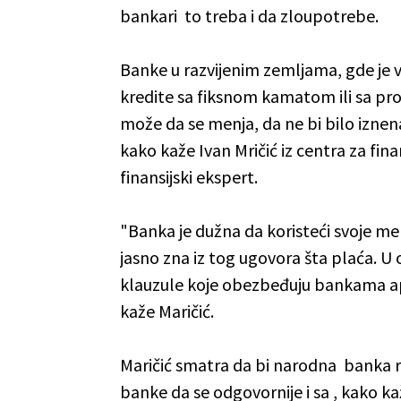
bankari to treba i da zloupotrebe.
Banke u razvijenim zemljama, gde je 
kredite sa fiksnom kamatom ili sa pro
može da se menja, da ne bi bilo iznena
kako kaže Ivan Mričić iz centra za finan
finansijski ekspert.
"Banka je dužna da koristeći svoje meha
jasno zna iz tog ugovora šta plaća. U ov
klauzule koje obezbeđuju bankama aps
kaže Maričić.
Maričić smatra da bi narodna banka 
banke da se odgovornije i sa , kako k