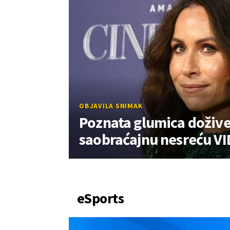
OBJAVILA SNIMAK
Poznata glumica dožive
saobraćajnu nesreću V
eSports