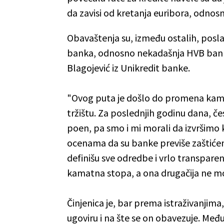
da zavisi od kretanja euribora, odno
Obavaštenja su, između ostalih, posla
banka, odnosno nekadašnja HVB bank
Blagojević iz Unikredit banke.
"Ovog puta je došlo do promena ka
tržištu. Za poslednjih godinu dana, č
poen, pa smo i mi morali da izvršimo 
ocenama da su banke previše zaštićen
definišu sve odredbe i vrlo transparen
kamatna stopa, a ona drugačija ne m
Činjenica je, bar prema istraživanjima,
ugoviru i na šte se on obavezuje. Međ