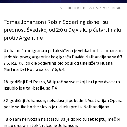
Autor:
Ilija Kovačić
| Izvor:
B92, zvanicni sajt
Tomas Johanson i Robin Soderling doneli su
prednost Švedskoj od 2:0 u Dejvis kup četvrtfinalu
protiv Argentine.
U oba meča odigrana u petak viđena je velika borba. Johanson
je dobio prvog argentinskog igrača Davida Nalbandijana sa 6:7,
7:6, 6:2, 7:6, dok je Soderling bio bolji od tinejdžera Huana
Martina Del Potra sa 7:6, 7:6, 6:4.
18-godišnji Del Potro, 58. igrač na svetskoj listi prva dva seta
izgubio je u taj-brejku sa 7:4.
32-godišnji Johanson, nekadašnji pobednik Australijan Opena
posle velike borbe slavio je u duelu protiv Nalbandijana.
"Bio sam nervozan na startu. Da je dobio tu set loptu, meč bi
imao drugačiji tok", rekao je Johanson.