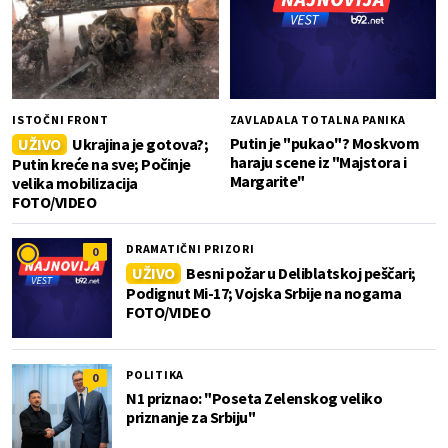
ISTOČNI FRONT
ZAVLADALA TOTALNA PANIKA
Putin je "pukao"? Moskvom
UŽIVO
Ukrajina je gotova?;
haraju scene iz "Majstora i
Putin kreće na sve; Počinje
Margarite"
velika mobilizacija
FOTO/VIDEO
DRAMATIČNI PRIZORI
0
UŽIVO
Besni požar u Deliblatskoj peščari;
Podignut Mi-17; Vojska Srbije na nogama
FOTO/VIDEO
POLITIKA
0
N1 priznao: "Poseta Zelenskog veliko
priznanje za Srbiju"