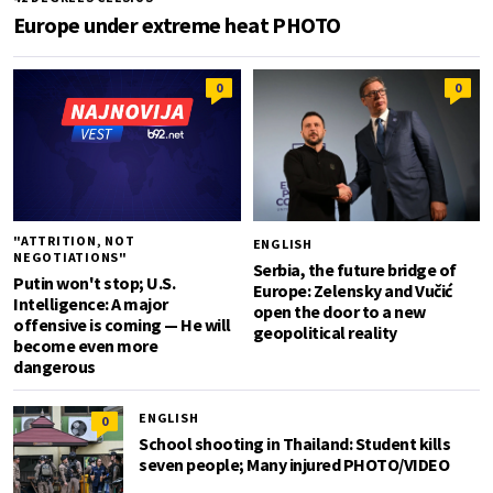
Europe under extreme heat PHOTO
0
0
"ATTRITION, NOT
ENGLISH
NEGOTIATIONS"
Serbia, the future bridge of
Putin won't stop; U.S.
Europe: Zelensky and Vučić
Intelligence: A major
open the door to a new
offensive is coming — He will
geopolitical reality
become even more
dangerous
ENGLISH
0
School shooting in Thailand: Student kills
seven people; Many injured PHOTO/VIDEO