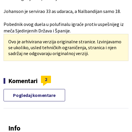
Johanson je servirao 33 as udaraca, a Nalbandijan samo 18.
Pobednik ovog duela u polufinalu igraće protiv uspešnijeg iz
meča Sjedinjenih Država i Španije.
Ovo je arhivirana verzija originalne stranice. Izvinjavamo
se ukoliko, usled tehničkih ograničenja, stranica i njen
sadržaj ne odgovaraju originalnoj verziji.
2
Komentari
Pogledaj komentare
Info