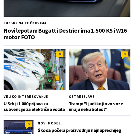
LUKSUZ NA TOČKOVIMA
Novi lepotan: Bugatti Destrier ima 1.500 KS i W16
motor FOTO
0
0
VELIKO INTERESOVANJE
OŠTRE IZJAVE
U Srbiji 1.000 prijava za
Tramp: "Ljudi koji ovo voze
subvencije za električna vozila
imaju neku bolest"
NOVI MODEL
0
Škoda počela proizvodnju najnaprednijeg