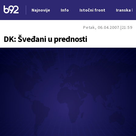
Najnovije
Info
Istočni front
Iranska kr
Nova vest
Petak, 06.04.2007.
21:59
DK: Šveđani u prednosti