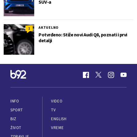
SUV-a
AKTUELNO
1
Potvrđeno: Stiže novi Audi Q8, poznati i prvi
detalji
INFO
VIDEO
SPORT
TV
BIZ
ENGLISH
ŽIVOT
VREME
ZDRAVLJE