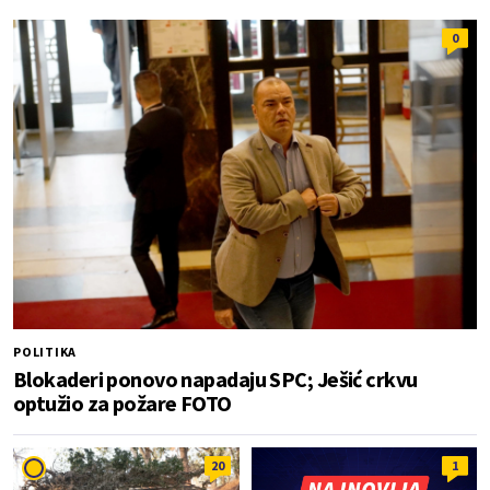
0
POLITIKA
Blokaderi ponovo napadaju SPC; Ješić crkvu
optužio za požare FOTO
20
1