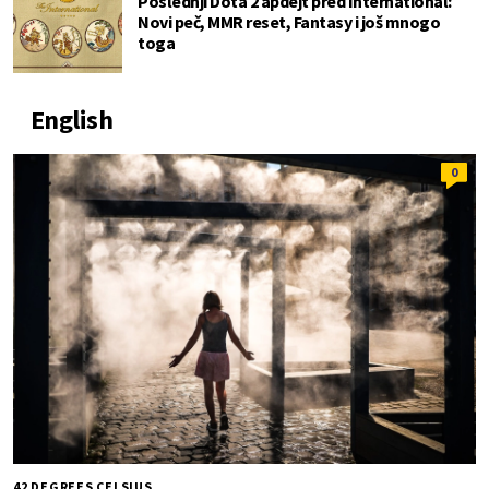
Poslednji Dota 2 apdejt pred International:
Novi peč, MMR reset, Fantasy i još mnogo
toga
English
0
42 DEGREES CELSIUS