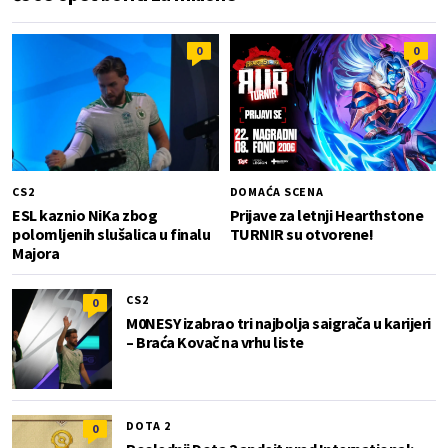
0
0
CS2
DOMAĆA SCENA
ESL kaznio NiKa zbog
Prijave za letnji Hearthstone
polomljenih slušalica u finalu
TURNIR su otvorene!
Majora
CS2
0
M0NESY izabrao tri najbolja saigrača u karijeri
– Braća Kovač na vrhu liste
DOTA 2
0