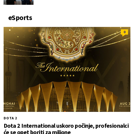
eSports
0
DOTA 2
Dota 2 International uskoro počinje, profesionalci
će se opet boriti za milione