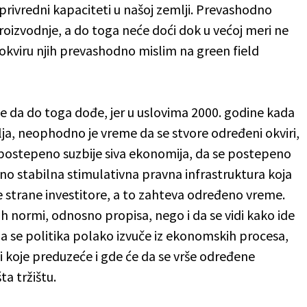
privredni kapaciteti u našoj zemlji. Prevashodno
proizvodnje, a do toga neće doći dok u većoj meri ne
u okviru njih prevashodno mislim na green field
 da do toga dođe, jer u uslovima 2000. godine kada
ja, neophodno je vreme da se stvore određeni okviri,
postepeno suzbije siva ekonomija, da se postepeno
no stabilna stimulativna pravna infrastruktura koja
e strane investitore, a to zahteva određeno vreme.
 normi, odnosno propisa, nego i da se vidi kako ide
a se politika polako izvuče iz ekonomskih procesa,
i koje preduzeće i gde će da se vrše određene
ta tržištu.