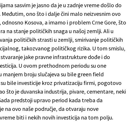
cijama sasvim je jasno da je u zadnje vreme došlo do
ni. Međutim, ono što i dalje čini malo neizvesnim ovo
je, odnosno Kosova, a imamo i problem Crne Gore, što
 na stanje političkih snaga u našoj zemlji. Ali u
anja političkih strasti u zemlji, smirivanje političkih
cijalnog, takozvanog političkog rizika. U tom smislu,
 stvaranje jake pravne infrastrukture dođe i do
investicija. U ovom prethodnom periodu su one
u manjem broju slučajeva su bile green field
su bile investicije kroz privatizaciju firmi, pogotovo
ao što je duvanska industrija, pivare, cementare, neki
Sada predstoji upravo period kada treba da
ije na ovo naše područje, da otvaraju nove
eme biti i nekih novih investicija na tom polju.