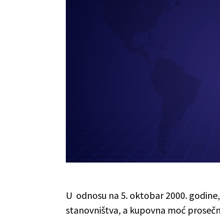
U odnosu na 5. oktobar 2000. godine,
stanovništva, a kupovna moć prosečni