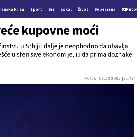
Iranska kriza
Sport
Biz
Lokal
Život
Superžena
92Puto
 veće kupovne moći
tvu u Srbiji i dalje je neophodno da obavlja
šće u sferi sive ekonomije, ili da prima doznake
Petak, 07.10.2005.
12:47