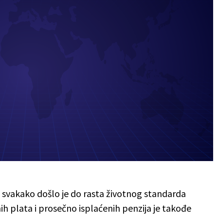
 svakako došlo je do rasta životnog standarda
h plata i prosečno isplaćenih penzija je takođe