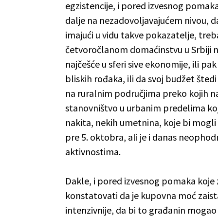
egzistencije, i pored izvesnog pomak
dalje na nezadovoljavajućem nivou, da
imajući u vidu takve pokazatelje, tr
četvoročlanom domaćinstvu u Srbiji 
najčešće u sferi sive ekonomije, ili pa
bliskih rođaka, ili da svoj budžet šted
na ruralnim područjima preko kojih n
stanovništvo u urbanim predelima koj
nakita, nekih umetnina, koje bi mogli 
pre 5. oktobra, ali je i danas neopho
aktivnostima.
Dakle, i pored izvesnog pomaka koje z
konstatovati da je kupovna moć zaista
intenzivnije, da bi to građanin moga