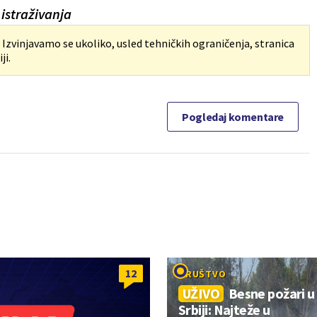
 istraživanja
. Izvinjavamo se ukoliko, usled tehničkih ograničenja, stranica
ji.
Pogledaj komentare
12
DRUŠTVO
UŽIVO
Besne požari u
Srbiji: Najteže u