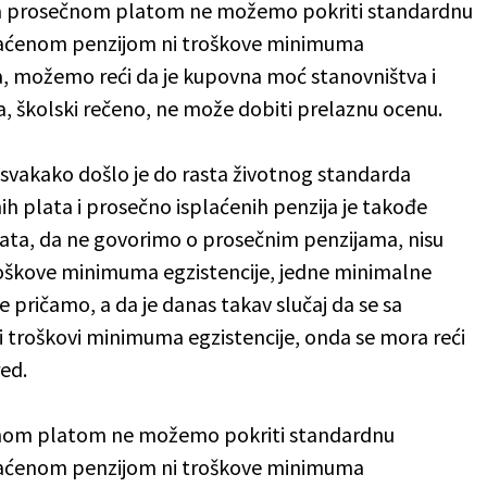
je sa prosečnom platom ne možemo pokriti standardnu
plaćenom penzijom ni troškove minimuma
a, možemo reći da je kupovna moć stanovništva i
, školski rečeno, ne može dobiti prelaznu ocenu.
 svakako došlo je do rasta životnog standarda
h plata i prosečno isplaćenih penzija je takođe
plata, da ne govorimo o prosečnim penzijama, nisu
roškove minimuma egzistencije, jedne minimalne
 pričamo, a da je danas takav slučaj da se sa
troškovi minimuma egzistencije, onda se mora reći
ed.
sečnom platom ne možemo pokriti standardnu
plaćenom penzijom ni troškove minimuma