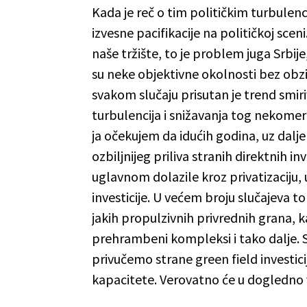
Kada je reč o tim političkim turbulen
izvesne pacifikacije na političkoj sce
naše tržište, to je problem juga Srbi
su neke objektivne okolnosti bez obzira
svakom slučaju prisutan je trend smiriv
turbulencija i snižavanja tog nekomer
ja očekujem da idućih godina, uz dalje
ozbiljnijeg priliva stranih direktnih 
uglavnom dolazile kroz privatizaciju, 
investicije. U većem broju slučajeva to 
jakih propulzivnih privrednih grana, k
prehrambeni kompleksi i tako dalje. 
privučemo strane green field investic
kapacitete. Verovatno će u dogledno vr