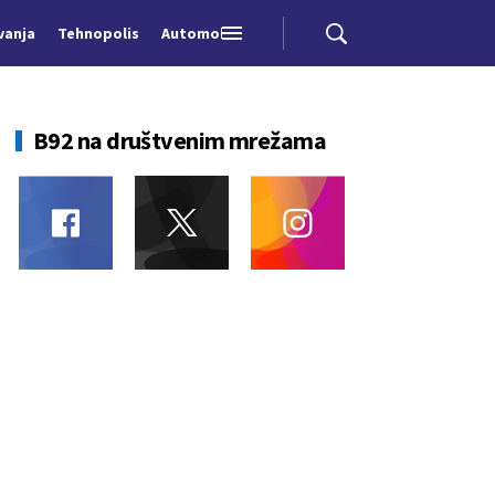
vanja
Tehnopolis
Automobili
B92 na društvenim mrežama