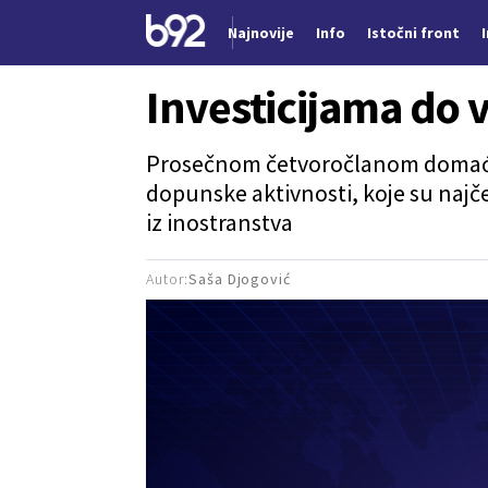
Najnovije
Info
Istočni front
Nova vest
Investicijama do
Prosečnom četvoročlanom domaćins
dopunske aktivnosti, koje su najče
iz inostranstva
Autor:
Saša Djogović