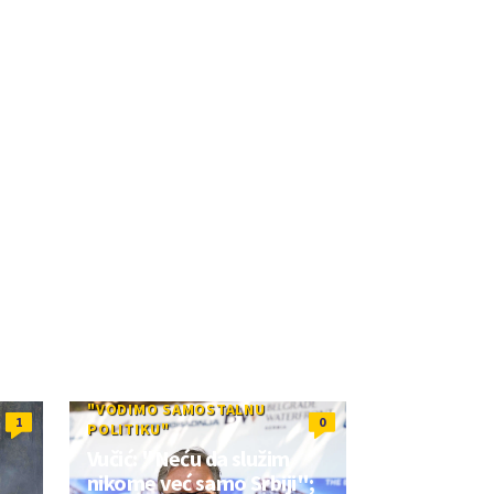
"VODIMO SAMOSTALNU
1
0
POLITIKU"
Vučić: "Neću da služim
nikome već samo Srbiji";