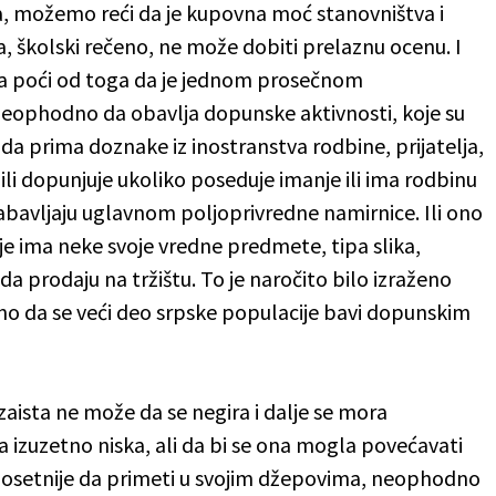
a, možemo reći da je kupovna moć stanovništva i
, školski rečeno, ne može dobiti prelaznu ocenu. I
eba poći od toga da je jednom prosečnom
neophodno da obavlja dopunske aktivnosti, koje su
k da prima doznake iz inostranstva rodbine, prijatelja,
i ili dopunjuje ukoliko poseduje imanje ili ima rodbinu
abavljaju uglavnom poljoprivredne namirnice. Ili ono
e ima neke svoje vredne predmete, tipa slika,
da prodaju na tržištu. To je naročito bilo izraženo
dno da se veći deo srpske populacije bavi dopunskim
aista ne može da se negira i dalje se mora
 izuzetno niska, ali da bi se ona mogla povećavati
o osetnije da primeti u svojim džepovima, neophodno