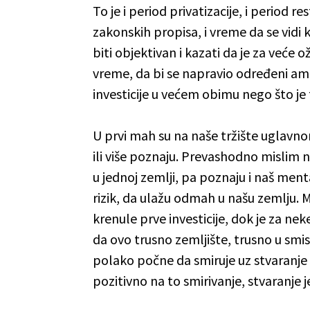
To je i period privatizacije, i period 
zakonskih propisa, i vreme da se vidi 
biti objektivan i kazati da je za već
vreme, da bi se napravio određeni ambi
investicije u većem obimu nego što je 
U prvi mah su na naše tržište uglavnom
ili više poznaju. Prevashodno mislim n
u jednoj zemlji, pa poznaju i naš menta
rizik, da ulažu odmah u našu zemlju. M
krenule prve investicije, dok je za ne
da ovo trusno zemljište, trusno u smis
polako počne da smiruje uz stvaranje 
pozitivno na to smirivanje, stvaranje