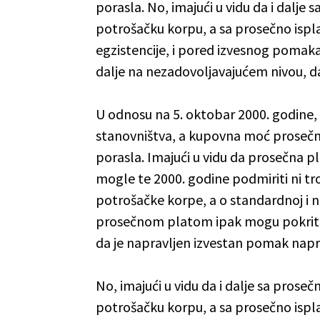
porasla. No, imajući u vidu da i dal
potrošačku korpu, a sa prosečno is
egzistencije, i pored izvesnog pomak
dalje na nezadovoljavajućem nivou, da
U odnosu na 5. oktobar 2000. godine,
stanovništva, a kupovna moć prosečni
porasla. Imajući u vidu da prosečna 
mogle te 2000. godine podmiriti ni t
potrošačke korpe, a o standardnoj i ne
prosečnom platom ipak mogu pokriti 
da je napravljen izvestan pomak napr
No, imajući u vidu da i dalje sa pro
potrošačku korpu, a sa prosečno is