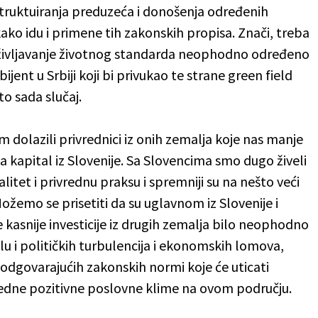
restruktuiranja preduzeća i donošenja određenih
kako idu i primene tih zakonskih propisa. Znači, treba
e oživljavanje životnog standarda neophodno određeno
jent u Srbiji koji bi privukao te strane green field
to sada slučaj.
 dolazili privrednici iz onih zemalja koje nas manje
a kapital iz Slovenije. Sa Slovencima smo dugo živeli
litet i privrednu praksu i spremniji su na nešto veći
ožemo se prisetiti da su uglavnom iz Slovenije i
ke kasnije investicije iz drugih zemalja bilo neophodno
lu i političkih turbulencija i ekonomskih lomova,
odgovarajućih zakonskih normi koje će uticati
 jedne pozitivne poslovne klime na ovom području.