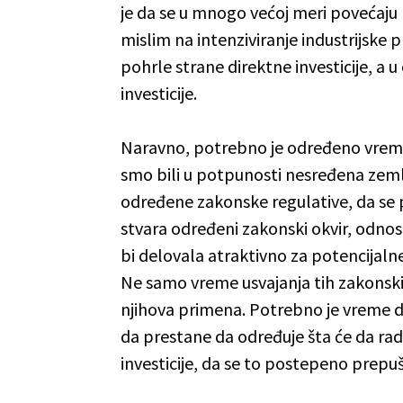
je da se u mnogo većoj meri povećaju 
mislim na intenziviranje industrijske 
pohrle strane direktne investicije, a 
investicije.
Naravno, potrebno je određeno vreme
smo bili u potpunosti nesređena zeml
određene zakonske regulative, da se 
stvara određeni zakonski okvir, odnos
bi delovala atraktivno za potencijaln
Ne samo vreme usvajanja tih zakonskih
njihova primena. Potrebno je vreme d
da prestane da određuje šta će da rad
investicije, da se to postepeno prepuš