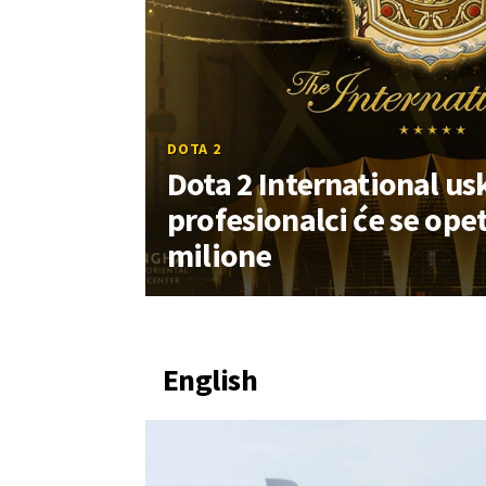
DOTA 2
Dota 2 International us
profesionalci će se opet
milione
English