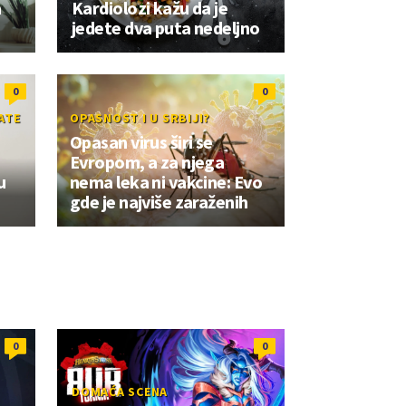
a
Kardiolozi kažu da je
jedete dva puta nedeljno
0
0
ATE
OPASNOST I U SRBIJI?
Opasan virus širi se
Evropom, a za njega
u
nema leka ni vakcine: Evo
gde je najviše zaraženih
0
0
DOMAĆA SCENA