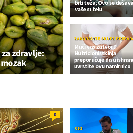
biti teža; Ovo se dešav
vašem telu
ZABORAVITE SKUPE PREPAR
Muči vas zatvor?
 za zdravlje:
Nutricionistkinja
preporučuje da u ishran
i mozak
uvrstite ovu namirnicu
0
CS2