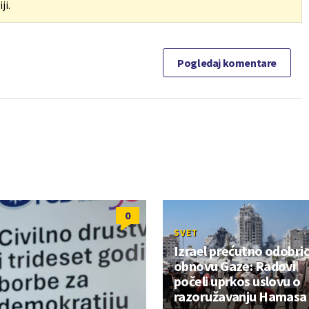
ji.
Pogledaj komentare
0
SVET
Izrael prećutno odobri
obnovu Gaze: Radovi
počeli uprkos uslovu o
razoružavanju Hamasa