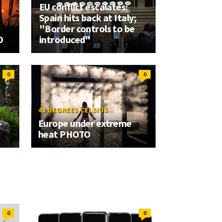
EU conflict escalates:
Spain hits back at Italy;
"Border controls to be
O
introduced"
0
0
42 DEGREES CELSIUS
–
Europe under extreme
heat PHOTO
0
0