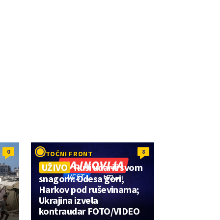
0
8
ISTOČNI FRONT
UŽIVO
Rusi udarili svom
o
snagom: Odesa gori,
Harkov pod ruševinama;
Ukrajina izvela
kontraudar FOTO/VIDEO