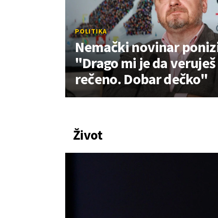
POLITIKA
Nemački novinar poniz
"Drago mi je da veruješ 
rečeno. Dobar dečko"
Život