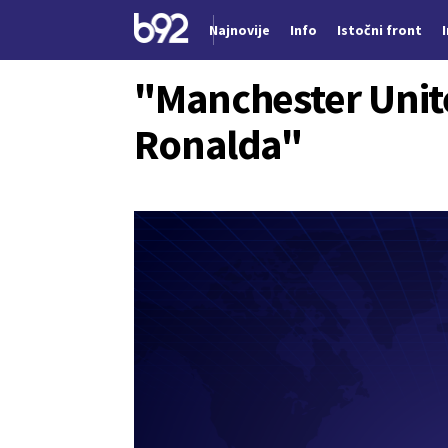
Najnovije
Info
Istočni front
Nova vest
"Manchester Unite
Ronalda"