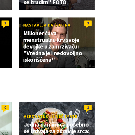
se trudim" FOTO
1
3
NASTAVLJA DA ŠOKIRA
Milioner čuva
menstrualnu krv svoje
devojke u zamrzivaču:
"Vredna je i nedovoljno
iskorišćena"
0
1
VEROVATNO JE VEĆ IMATE
Jedna namirnica posebno
se izdvaja za zdravlje srca;