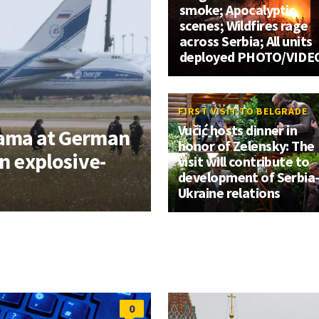
smoke; Apocalyptic
scenes; Wildfires rage
across Serbia; All units
deployed PHOTO/VIDE
FIRST VISIT TO BELGRADE
Vučić hosts dinner in
rama at German
honor of Zelensky: The
an explosive-
visit will contribute to
development of Serbia
Ukraine relations
0