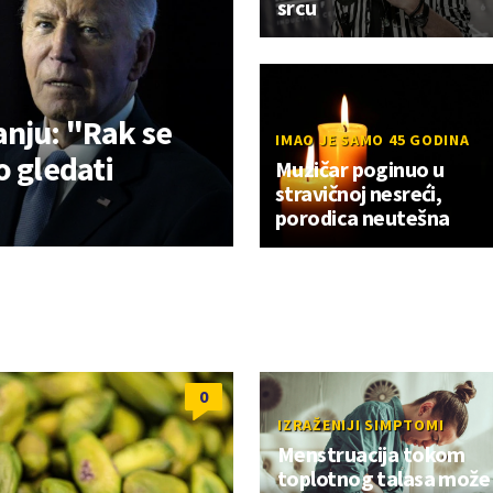
srcu
anju: "Rak se
IMAO JE SAMO 45 GODINA
o gledati
Muzičar poginuo u
stravičnoj nesreći,
porodica neutešna
0
IZRAŽENIJI SIMPTOMI
Menstruacija tokom
toplotnog talasa može