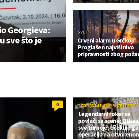
io Georgieva:
SVET
u sve što je
Crveni alarm u Grčkoj:
Proglašen najviši nivo
pripravnosti zbog poža
0
"ZDRAVLJE JE PRIORITET"
Legendarni roker se
povlači sa scene; Otka
sve turneje, očekuje ga
operacija na otvoreno