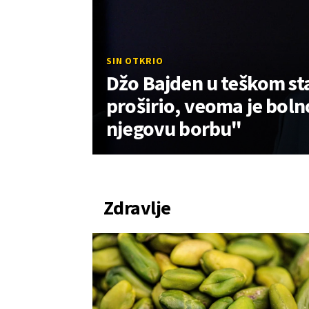
SIN OTKRIO
Džo Bajden u teškom st
proširio, veoma je boln
njegovu borbu"
Zdravlje