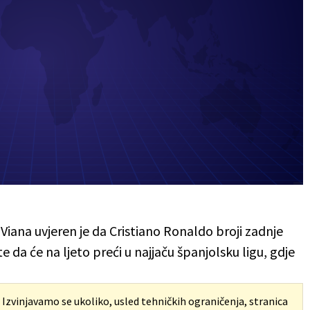
na uvjeren je da Cristiano Ronaldo broji zadnje
da će na ljeto preći u najjaču španjolsku ligu, gdje
. Izvinjavamo se ukoliko, usled tehničkih ograničenja, stranica