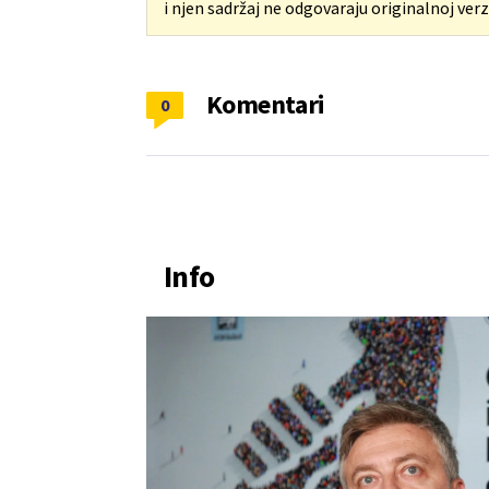
i njen sadržaj ne odgovaraju originalnoj verzi
Komentari
0
Info