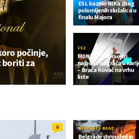
ESL kaznio NiKa zbog
polomljenih slušalica u
finalu Majora
CS2
koro počinje,
M0NESY izabrao tri
 boriti za
najbolja saigrača u karij
– Braća Kovač na vrhu
liste
0
WILDFIRES RAGE
Belgrade shrouded in