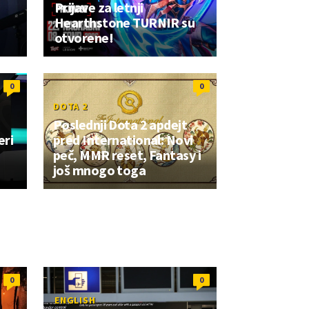
Prijave za letnji
Hearthstone TURNIR su
otvorene!
0
0
DOTA 2
Poslednji Dota 2 apdejt
eri
pred International: Novi
peč, MMR reset, Fantasy i
još mnogo toga
0
0
ENGLISH