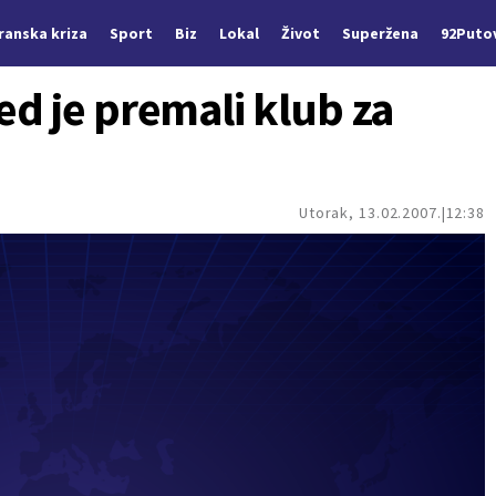
Iranska kriza
Sport
Biz
Lokal
Život
Superžena
92Puto
d je premali klub za
Utorak, 13.02.2007.
12:38