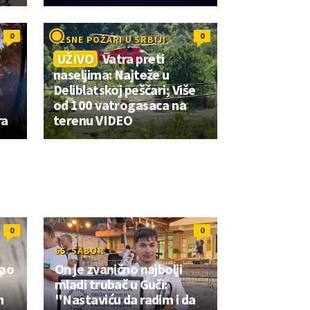
0
0
BESNE POŽARI U SRBIJI
UŽIVO
Vatra preti
naseljima: Najteže u
Deliblatskoj peščari; Više
od 100 vatrogasaca na
ra
terenu VIDEO
0
0
65. SABOR
zao
On je zvanično najbolji
mladi trubač u Guči:
m
"Nastaviću da radim i da