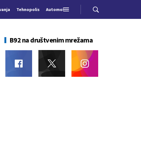
vanja
Tehnopolis
Automobili
B92 na društvenim mrežama