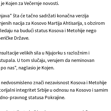
je Kojen za Večernje novosti.
java" šta će tačno sadržati konačna verzija
jenih nacija za Kosovo Martija Ahtisarija, s obzirom
 gledaju na budući status Kosova i Metohije nego
eričke Države.
ultacije velikih sila u Njujorku s razložnim i
stupala. U tom slučaju, verujem da neminovan
o nas", naglasio je Kojen.
g nedvosmisleno znači nezavisnost Kosova i Metohije
itorijalni integritet Srbije u odnosu na Kosovo i samim
no-pravnog statusa Pokrajine.