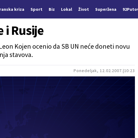
Iranska kriza
Sport
Biz
Lokal
Život
Superžena
92Puto
 i Rusije
 Leon Kojen ocenio da SB UN neće doneti novu
nja stavova.
Ponedeljak, 12.02.2007.
10:23