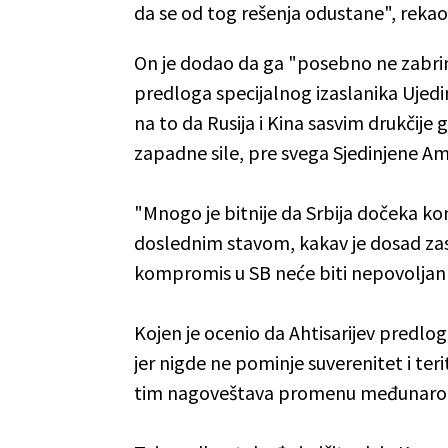
da se od tog rešenja odustane", rekao 
On je dodao da ga "posebno ne zabrin
predloga specijalnog izaslanika Ujedin
na to da Rusija i Kina sasvim drukčije
zapadne sile, pre svega Sjedinjene Am
"Mnogo je bitnije da Srbija dočeka kons
doslednim stavom, kakav je dosad za
kompromis u SB neće biti nepovoljan p
Kojen je ocenio da Ahtisarijev predlo
jer nigde ne pominje suverenitet i ter
tim nagoveštava promenu međunarod