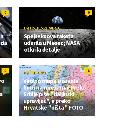
0
0
HAOS U SVEMIRU
da
Spejseksova raketa
 da
udarila u Mesec; NASA
otkrila detalje
0
8
AKTUELNO
vo
Viralna mapa izazvala
buru na mrežama: Preko
a
Srbije piše "daljinski
upravljač", a preko
Hrvatske "ništa" FOTO