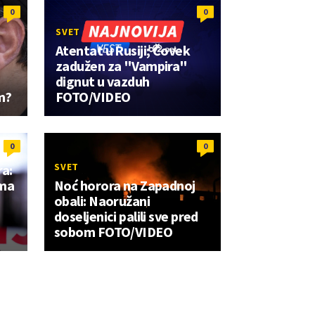
0
0
SVET
Atentat u Rusiji; Čovek
zadužen za "Vampira"
dignut u vazduh
m?
FOTO/VIDEO
0
0
SVET
ra:
ima
Noć horora na Zapadnoj
obali: Naoružani
doseljenici palili sve pred
sobom FOTO/VIDEO