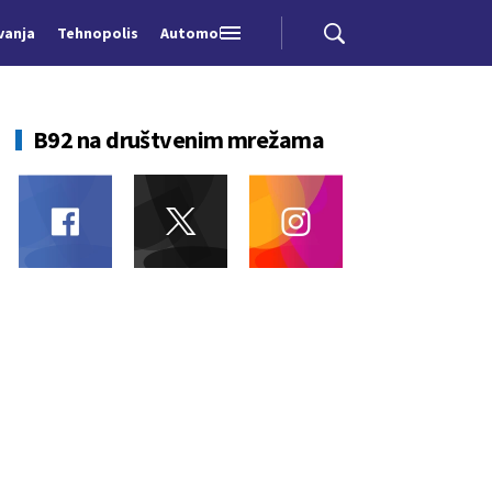
vanja
Tehnopolis
Automobili
B92 na društvenim mrežama