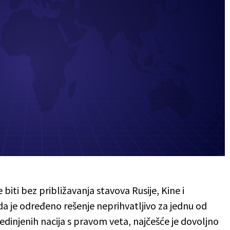
 biti bez približavanja stavova Rusije, Kine i
a je određeno rešenje neprihvatljivo za jednu od
edinjenih nacija s pravom veta, najčešće je dovoljno