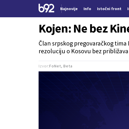
Najnovije
Info
Istočni front
Nova vest
Kojen: Ne bez Kine
Član srpskog pregovaračkog tima
rezoluciju o Kosovu bez približava
Izvor:
FoNet, Beta