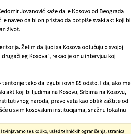
 Čedomir Jovanović kaže da je Kosovo od Beograda
e naveo da bi on pristao da potpiše svaki akt koji bi
n život.
ritorija. Želim da ljudi sa Kosova odlučuju o svojoj
o drugačijeg Kosova", rekao je on u intervjuu koji
teritorije tako da izgubi i ovih 85 odsto. I da, ako me
aki akt koji bi ljudima na Kosovu, Srbima na Kosovu,
stitutivnog naroda, pravo veta kao oblik zaštite od
će u svim kosovskim institucijama, snažnu lokalnu
. Izvinjavamo se ukoliko, usled tehničkih ograničenja, stranica