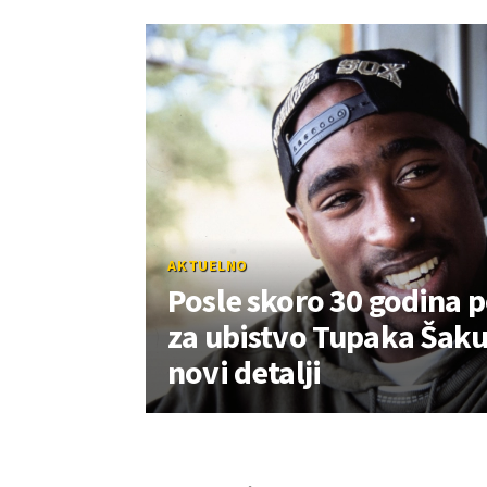
AKTUELNO
Posle skoro 30 godina p
za ubistvo Tupaka Šakur
novi detalji