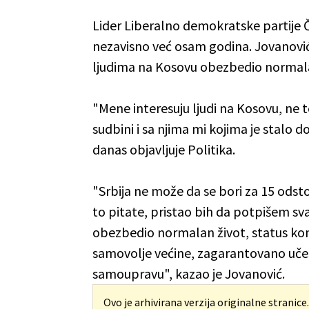
Lider Liberalno demokratske partije
nezavisno već osam godina. Jovanović j
ljudima na Kosovu obezbedio normala
"Mene interesuju ljudi na Kosovu, ne te
sudbini i sa njima mi kojima je stalo d
danas objavljuje Politika.
"Srbija ne može da se bori za 15 odsto 
to pitate, pristao bih da potpišem sv
obezbedio normalan život, status kon
samovolje većine, zagarantovano učeš
samoupravu", kazao je Jovanović.
Ovo je arhivirana verzija originalne stranice