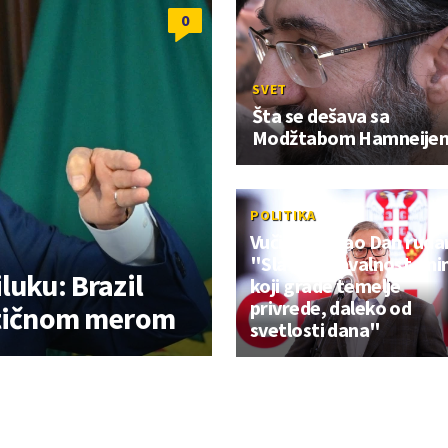
0
SVET
Šta se dešava sa
Modžtabom Hamneije
POLITIKA
Vučić čestitao Dan ruda
"Slava i zahvalnost on
luku: Brazil
koji grade temelje
privrede, daleko od
astičnom merom
svetlosti dana"