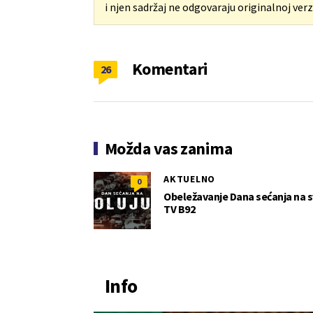
i njen sadržaj ne odgovaraju originalnoj verzi
Komentari
26
Možda vas zanima
AKTUELNO
0
Obeležavanje Dana sećanja na sve
TV B92
Info