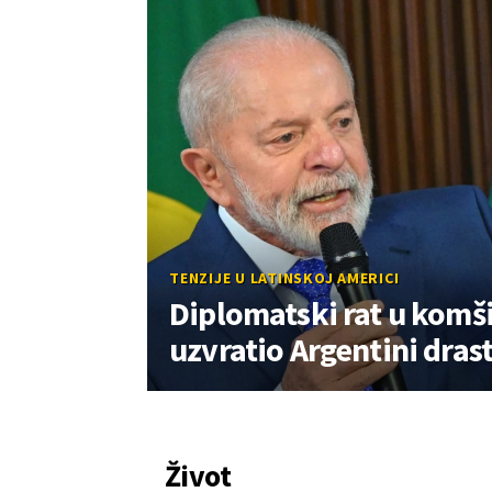
TENZIJE U LATINSKOJ AMERICI
Diplomatski rat u komši
uzvratio Argentini dr
Život