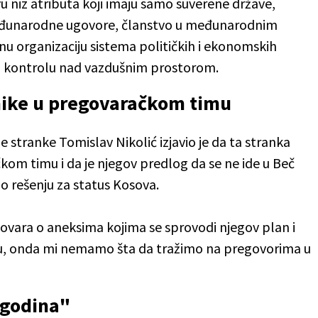
u niz atributa koji imaju samo suverene države,
međunarodne ugovore, članstvo u međunarodnim
nu organizaciju sistema političkih i ekonomskih
vo i kontrolu nad vazdušnim prostorom.
nike u pregovaračkom timu
stranke Tomislav Nikolić izjavio je da ta stranka
om timu i da je njegov predlog da se ne ide u Beč
o rešenju za status Kosova.
egovara o aneksima kojima se sprovodi njegov plan i
, onda mi nemamo šta da tražimo na pregovorima u
 godina"