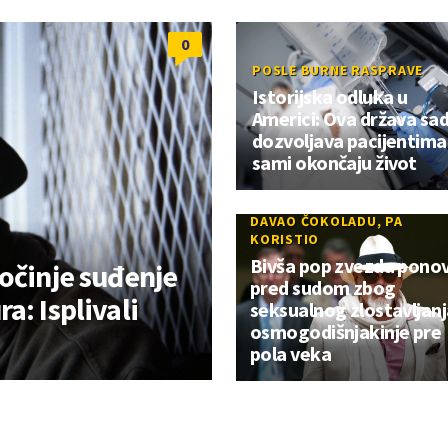
0
POSLE BURNE RASPRAVE
Istorijska odluka u
Americi: Ova država sa
dozvoljava pacijentima
sami okončaju život
DAVAO ČOKOLADU, PA
KORISTIO
Bivša pop zvezda pono
očinje suđenje
pred sudom zbog
a: Isplivali
seksualnog zlostavljanj
osmogodišnjakinje pre
pola veka