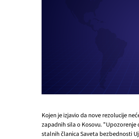
Kojen je izjavio da nove rezolucije neće
zapadnih sila o Kosovu. "Upozorenje d
stalnih članica Saveta bezbednosti Uj