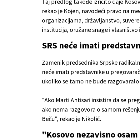
Taj predlog takođe izričito daje Kosov
rekao je Kojen, navodeći pravo na 
organizacijama, državljanstvo, suvere
institucija, oružane snage i vlasništ
SRS neće imati predstav
Zamenik predsednika Srpske radikalne 
neće imati predstavnike u pregovaračk
ukoliko se tamo ne bude razgovaralo 
"Ako Marti Ahtisari insistira da se pr
ako nema razgovora o samom rešenju
Beču", rekao je Nikolić.
"Kosovo nezavisno osam