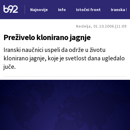
Najnovije
Info
Istočni front
Iranska kr
Nova vest
Nedelja, 01.10.2006.
11:09
Preživelo klonirano jagnje
Iranski naučnici uspeli da održe u životu
klonirano jagnje, koje je svetlost dana ugledalo
juče.