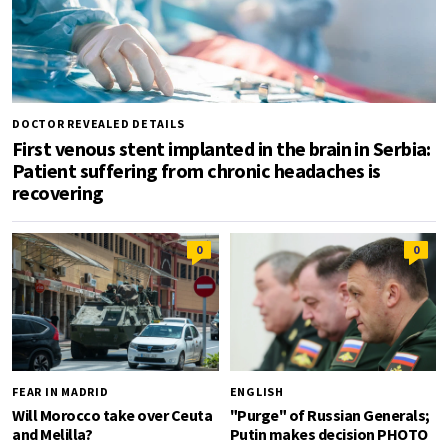
DOCTOR REVEALED DETAILS
First venous stent implanted in the brain in Serbia:
Patient suffering from chronic headaches is
recovering
0
0
FEAR IN MADRID
ENGLISH
Will Morocco take over Ceuta
"Purge" of Russian Generals;
and Melilla?
Putin makes decision PHOTO