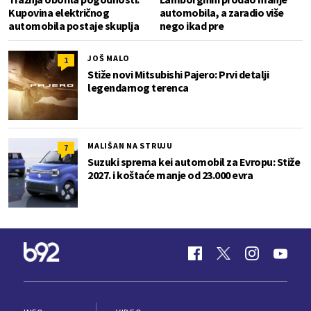
Kupovina električnog
automobila, a zaradio više
automobila postaje skuplja
nego ikad pre
JOŠ MALO
1
Stiže novi Mitsubishi Pajero: Prvi detalji
legendarnog terenca
MALIŠAN NA STRUJU
7
Suzuki sprema kei automobil za Evropu: Stiže
2027. i koštaće manje od 23.000 evra