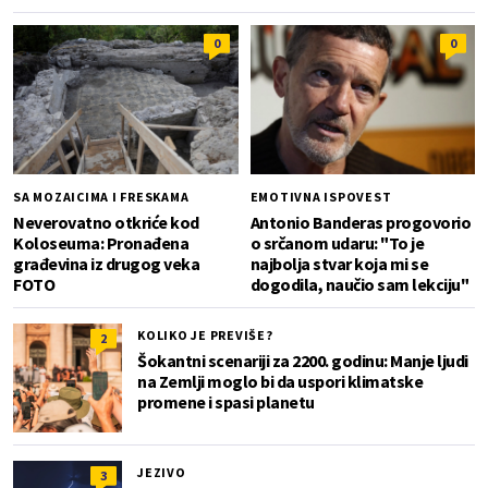
0
0
SA MOZAICIMA I FRESKAMA
EMOTIVNA ISPOVEST
Neverovatno otkriće kod
Antonio Banderas progovorio
Koloseuma: Pronađena
o srčanom udaru: "To je
građevina iz drugog veka
najbolja stvar koja mi se
FOTO
dogodila, naučio sam lekciju"
KOLIKO JE PREVIŠE?
2
Šokantni scenariji za 2200. godinu: Manje ljudi
na Zemlji moglo bi da uspori klimatske
promene i spasi planetu
JEZIVO
3