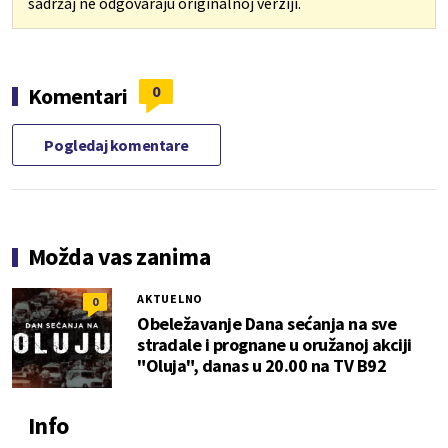
sadržaj ne odgovaraju originalnoj verziji.
0
Komentari
Pogledaj komentare
Možda vas zanima
AKTUELNO
0
Obeležavanje Dana sećanja na sve
stradale i prognane u oružanoj akciji
"Oluja", danas u 20.00 na TV B92
Info