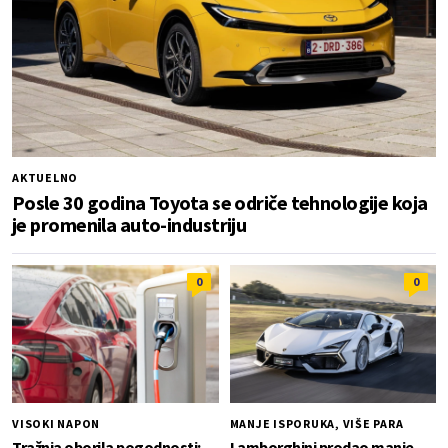
AKTUELNO
Posle 30 godina Toyota se odriče tehnologije koja
je promenila auto-industriju
0
0
VISOKI NAPON
MANJE ISPORUKA, VIŠE PARA
Tražnja oborila pogodnosti:
Lamborghini prodao manje