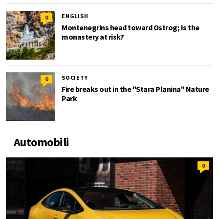
ENGLISH
0
Montenegrins head toward Ostrog; Is the
monastery at risk?
SOCIETY
0
Fire breaks out in the "Stara Planina" Nature
Park
Automobili
0