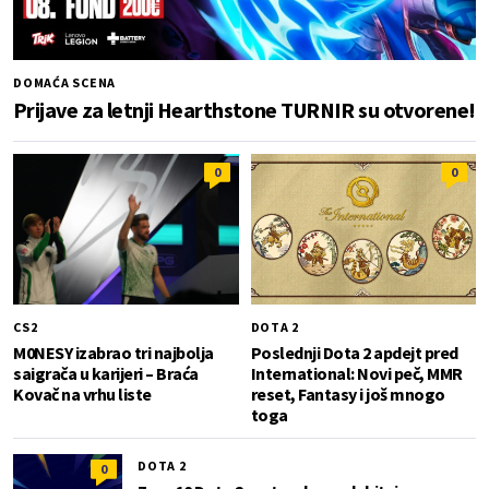
DOMAĆA SCENA
Prijave za letnji Hearthstone TURNIR su otvorene!
0
0
CS2
DOTA 2
M0NESY izabrao tri najbolja
Poslednji Dota 2 apdejt pred
saigrača u karijeri – Braća
International: Novi peč, MMR
Kovač na vrhu liste
reset, Fantasy i još mnogo
toga
DOTA 2
0