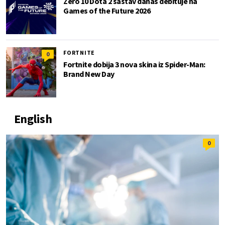
Zero 10 Dota 2 sastav danas debituje na
Games of the Future 2026
FORTNITE
0
Fortnite dobija 3 nova skina iz Spider-Man:
Brand New Day
English
0