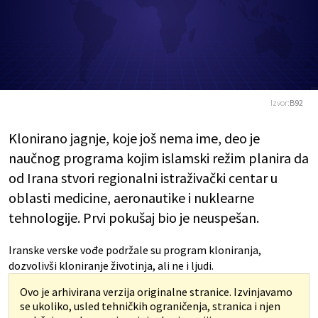
Izvor:
B92
Klonirano jagnje, koje još nema ime, deo je
naučnog programa kojim islamski režim planira da
od Irana stvori regionalni istraživački centar u
oblasti medicine, aeronautike i nuklearne
tehnologije. Prvi pokušaj bio je neuspešan.
Iranske verske vođe podržale su program kloniranja,
dozvolivši kloniranje životinja, ali ne i ljudi.
Ovo je arhivirana verzija originalne stranice. Izvinjavamo
se ukoliko, usled tehničkih ograničenja, stranica i njen