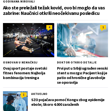
GODINAMA MIROVALI
Ako ste preležali težak kovid, ovo bi moglo da vas
zabrine: Naučnici otkrili neočekivanu posledicu
4
1
OSNOVAN U NEMAČKOJ
DOKTOR OTKRIO DETALJE
Ovaj sport postaje svetski
Prvi put u Srbiji ugrađen venski
fitnes fenomen: Najbolja
stent u mozgu: Pacijent koji je
kombinacija treninga
patio od hronične glavobolje
se oporavlja
AKTUELNO
1
SZO pojačava pomoć Kongu zbog epidemije
ebole; Skoro 4.000 zaraženih