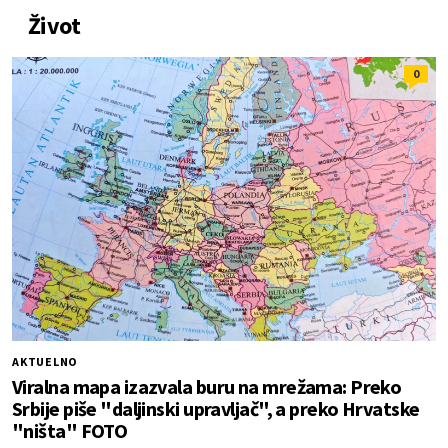
Život
0
AKTUELNO
Viralna mapa izazvala buru na mrežama: Preko
Srbije piše "daljinski upravljač", a preko Hrvatske
"ništa" FOTO