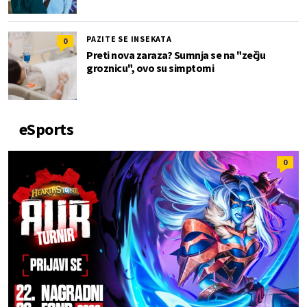
PAZITE SE INSEKATA
0
Preti nova zaraza? Sumnja se na "zečju
groznicu", ovo su simptomi
eSports
0