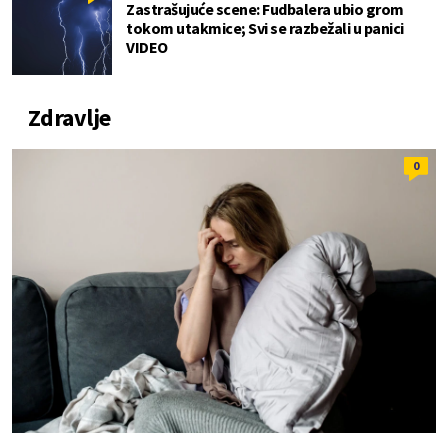
Zastrašujuće scene: Fudbalera ubio grom
tokom utakmice; Svi se razbežali u panici
VIDEO
Zdravlje
0