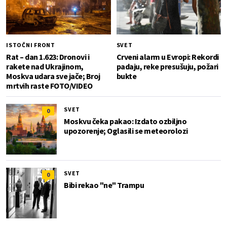
ISTOČNI FRONT
SVET
Rat – dan 1.623: Dronovi i
Crveni alarm u Evropi: Rekordi
rakete nad Ukrajinom,
padaju, reke presušuju, požari
Moskva udara sve jače; Broj
bukte
mrtvih raste FOTO/VIDEO
SVET
0
Moskvu čeka pakao: Izdato ozbiljno
upozorenje; Oglasili se meteorolozi
SVET
0
Bibi rekao "ne" Trampu