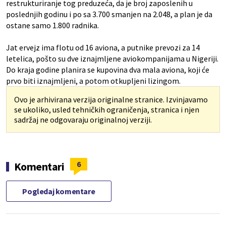
restrukturiranje tog preduzeća, da je broj zaposlenih u
poslednjih godinu i po sa 3.700 smanjen na 2.048, a plan je da
ostane samo 1.800 radnika.
Jat ervejz ima flotu od 16 aviona, a putnike prevozi za 14
letelica, pošto su dve iznajmljene aviokompanijama u Nigeriji.
Do kraja godine planira se kupovina dva mala aviona, koji će
prvo biti iznajmljeni, a potom otkupljeni lizingom.
Ovo je arhivirana verzija originalne stranice. Izvinjavamo
se ukoliko, usled tehničkih ograničenja, stranica i njen
sadržaj ne odgovaraju originalnoj verziji.
6
Komentari
Pogledaj komentare