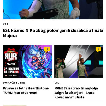
CS2
ESL kaznio NiKa zbog polomljenih slušalica u finalu
Majora
0
0
DOMAĆA SCENA
CS2
Prijave za letnji Hearthstone
M0NESY izabrao tri najbolja
TURNIR su otvorene!
saigrača u karijeri – Braća
Kovač na vrhu liste