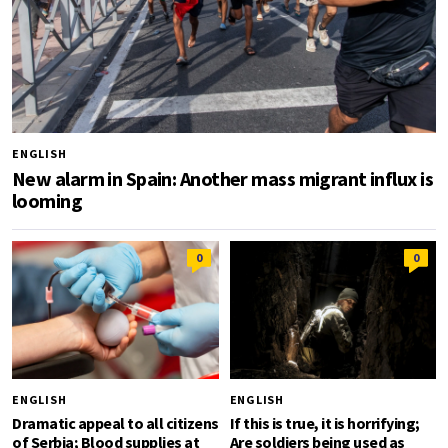
ENGLISH
New alarm in Spain: Another mass migrant influx is
looming
0
0
ENGLISH
ENGLISH
Dramatic appeal to all citizens
If this is true, it is horrifying;
of Serbia; Blood supplies at
Are soldiers being used as