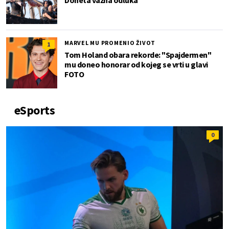
MARVEL MU PROMENIO ŽIVOT
1
Tom Holand obara rekorde: "Spajdermen"
mu doneo honorar od kojeg se vrti u glavi
FOTO
eSports
0