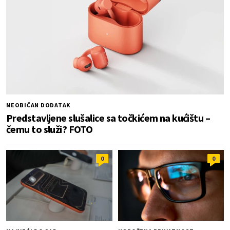
NEOBIČAN DODATAK
Predstavljene slušalice sa točkićem na kućištu –
čemu to služi? FOTO
0
0