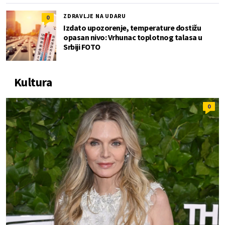
ZDRAVLJE NA UDARU
0
Izdato upozorenje, temperature dostižu
opasan nivo: Vrhunac toplotnog talasa u
Srbiji FOTO
Kultura
0