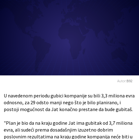
Autor:
B92
U navedenom periodu gubici kompanije su bili 3,3 miliona evra
odnosno, za 29 odsto manji nego što je bilo planirano, i
postoji mogućnost da Jat konačno prestane da bude gubitaš.
"Plan je bio da na kraju godine Jat ima gubitak od 3,7 miliona
evra, ali sudeći prema dosadašnjim izuzetno dobrim
poslovnim rezultatima na kraju godine kompanija neće biti u