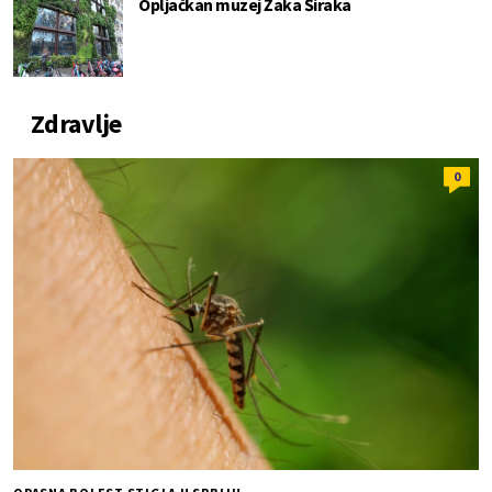
Opljačkan muzej Žaka Širaka
Zdravlje
0