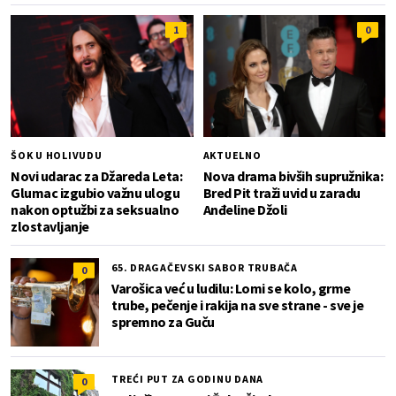
1
0
ŠOK U HOLIVUDU
AKTUELNO
Novi udarac za Džareda Leta:
Nova drama bivših supružnika:
Glumac izgubio važnu ulogu
Bred Pit traži uvid u zaradu
nakon optužbi za seksualno
Anđeline Džoli
zlostavljanje
65. DRAGAČEVSKI SABOR TRUBAČA
0
Varošica već u ludilu: Lomi se kolo, grme
trube, pečenje i rakija na sve strane - sve je
spremno za Guču
TREĆI PUT ZA GODINU DANA
0