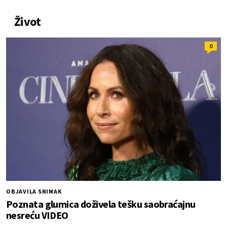
Život
0
OBJAVILA SNIMAK
Poznata glumica doživela tešku saobraćajnu
nesreću VIDEO