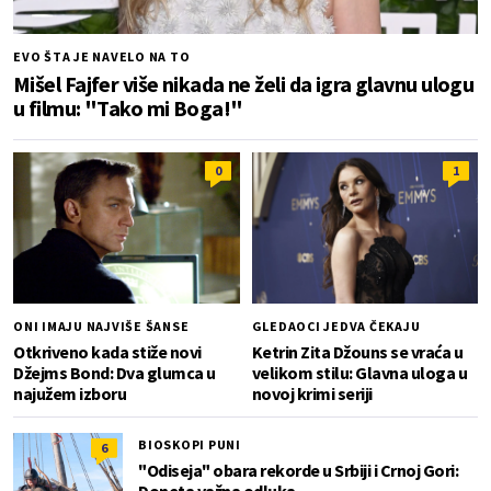
EVO ŠTA JE NAVELO NA TO
Mišel Fajfer više nikada ne želi da igra glavnu ulogu
u filmu: "Tako mi Boga!"
0
1
ONI IMAJU NAJVIŠE ŠANSE
GLEDAOCI JEDVA ČEKAJU
Otkriveno kada stiže novi
Ketrin Zita Džouns se vraća u
Džejms Bond: Dva glumca u
velikom stilu: Glavna uloga u
najužem izboru
novoj krimi seriji
BIOSKOPI PUNI
6
"Odiseja" obara rekorde u Srbiji i Crnoj Gori:
Doneta važna odluka