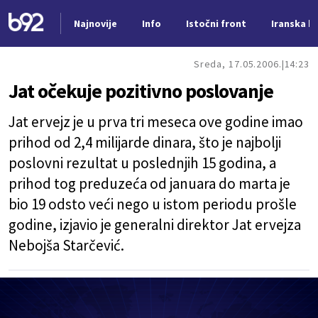
Najnovije
Info
Istočni front
Iranska kr
Nova vest
Sreda, 17.05.2006.
14:23
Jat očekuje pozitivno poslovanje
Jat ervejz
je u prva tri meseca ove godine imao
prihod od 2,4 milijarde dinara, što je najbolji
poslovni rezultat u poslednjih 15 godina, a
prihod tog preduzeća od januara do marta je
bio 19 odsto veći nego u istom periodu prošle
godine, izjavio je generalni direktor Jat ervejza
Nebojša Starčević.