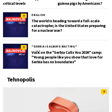
critical levels
guinea pigs by Americans?
ENGLISH
0
The world is heading toward a full-scale
catastrophe; Is the United States preparing
for a nuclear war?
"SERBIA IS ALWAYS WAITING"
0
Vučić on the "Serbia Calls You 2026" camp:
"Young people like you show that love for
Serbia has no boundaries"
Tehnopolis
0