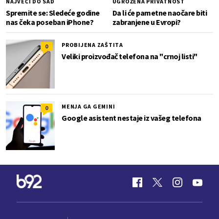
NAJVEĆI DO SAD
UGROŽENA PRIVATNOST
Spremite se: Sledeće godine
Da li će pametne naočare biti
nas čeka poseban iPhone?
zabranjene u Evropi?
PROBIJENA ZAŠTITA
0
Veliki proizvođač telefona na "crnoj listi"
MENJA GA GEMINI
0
Google asistent nestaje iz vašeg telefona