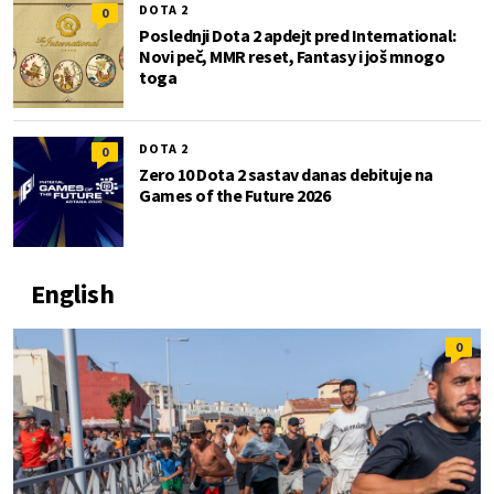
DOTA 2
0
Poslednji Dota 2 apdejt pred International:
Novi peč, MMR reset, Fantasy i još mnogo
toga
DOTA 2
0
Zero 10 Dota 2 sastav danas debituje na
Games of the Future 2026
English
0