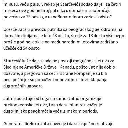
minusu, već u plusu", rekao je Starčević i dodao da je "za četiri
meseca ove godine broj putnika u domaćem saobraćaju
povećan za 73 odsto, a u međunarodnom za šest odsto".
Učešće Jata u prevozu putnika sa beogradskog aerodroma na
domaćim linijama je bilo 48 odsto, što je za 13 dosto više nego
prošle godine, dok je na međunarodnim letovima zadržano
učešće od 54 odsto.
Starčević kaže da za sada ne postoji mogućnost letova za
Sjedinjene Američke Države i Kanadu, pošto Jat nije dobio
dozvole, a pregovori sa četiri strane kompanije su bili
neuspešni jer su ponuđeni nepovoljni uslovi sklapanja
dugoročnih ugovora.
Jat ne odustaje od toga da samostalno organizuje
prekookeanske letove, tako da se planira uvođenje
dugolinijskog saobraćaja već u zimskom periodu.
Generalni direktor Jata naveo je i da se uspešno realizuje