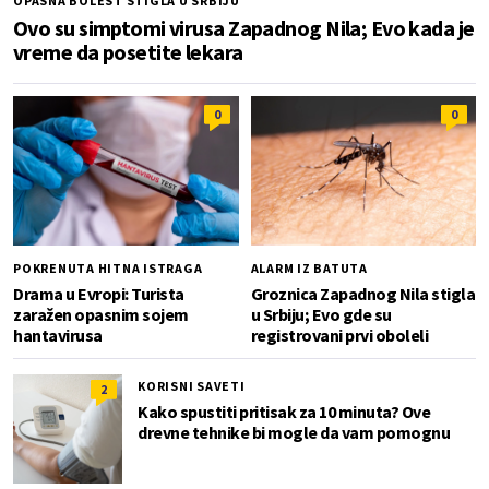
OPASNA BOLEST STIGLA U SRBIJU
Ovo su simptomi virusa Zapadnog Nila; Evo kada je
vreme da posetite lekara
0
0
POKRENUTA HITNA ISTRAGA
ALARM IZ BATUTA
Drama u Evropi: Turista
Groznica Zapadnog Nila stigla
zaražen opasnim sojem
u Srbiju; Evo gde su
hantavirusa
registrovani prvi oboleli
KORISNI SAVETI
2
Kako spustiti pritisak za 10 minuta? Ove
drevne tehnike bi mogle da vam pomognu