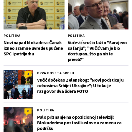
POLITIKA
POLITIKA
Novi napad blokadera: Čanak
Vučević srušio laži o "Sarajevo
izneo sramne uvrede upućene
safariju"; "Vučić vam je bio
SPC i patrijarhu
dostupan, što ga niste
priveli?"
PRVA POSETA SRBIJI
3
Vučić dočekao Zelenskog: "Novi podsticaj u
odnosima Srbije i Ukrajine"; U toku je
razgovor dva lidera FOTO
POLITIKA
0
Palo priznanje na opozicionoj televiziji:
Blokaderima postavili uslove u zamenu za
podršku