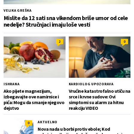
VELIKA GREŠKA
Mislite da 12 sati sna vikendom briše umor od cele
nedelje? Stručnjaci imaju loše vesti
2
0
ISHRANA
KARDIOLOG UPOZORAVA
Ako pijete magnezijum,
Vrućine katastrofalno utiču na
izbegavajte ove namirnice i
srce i krvne sudove: Ovi
pića: Mogu da smanje njegovo
simptomi su alarm za hitnu
dejstvo
reakciju VIDEO
AKTUELNO
0
Nova nada u borbi protiv ebole; Kod