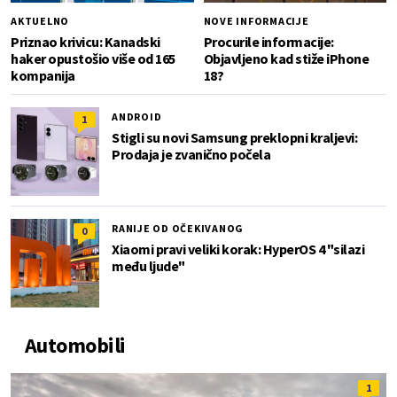
AKTUELNO
NOVE INFORMACIJE
Priznao krivicu: Kanadski
Procurile informacije:
haker opustošio više od 165
Objavljeno kad stiže iPhone
kompanija
18?
ANDROID
1
Stigli su novi Samsung preklopni kraljevi:
Prodaja je zvanično počela
RANIJE OD OČEKIVANOG
0
Xiaomi pravi veliki korak: HyperOS 4 "silazi
među ljude"
Automobili
1