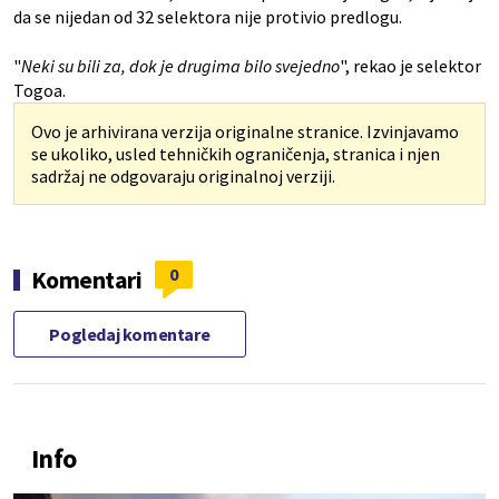
da se nijedan od 32 selektora nije protivio predlogu.
"
Neki su bili za, dok je drugima bilo svejedno
", rekao je selektor
Togoa.
Ovo je arhivirana verzija originalne stranice. Izvinjavamo
se ukoliko, usled tehničkih ograničenja, stranica i njen
sadržaj ne odgovaraju originalnoj verziji.
0
Komentari
Pogledaj komentare
Info