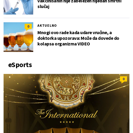
vakcinisanih nije zabeležen nijedan smrtni
slučaj
AKTUELNO
0
Mnogi ovo rade kada udare vrućine, a
doktorka upozorava: Može da dovede do
kolapsa organizma VIDEO
eSports
0