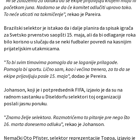
"
Mi se zalažemo za odluku da se ekipe prijavljuju krajem maja ili
početkom juna. Nadamo se da će komitet odlučiti upravo tako.
To neće uticati na takmičenje
", rekao je Pareira.
Brazilski selektor je istakao da i dalje planira da spisak igrača
za Svetsko prvenstvo saopšti 15. maja, ali da bi odlaganje roka
bilo korisno u slučaju da se neki fudbaler povredi na kasnijim
prijateljskim utakmicama.
"
To bi svim timovima pomoglo da se laganije prilagode.
Pomoglo bi sportu. Lično sam, kao i većina trenera, za to da se
ekipe prijavljuju posle 15. maja
", dodao je Pereira.
Johanson, koji je i potpredsednik FIFA, izjavio je da su na
radnom sastanku u Diseldorfu selektori toj organizaciji
poslali jasnu poruku.
"
Znamo želje selektora. Razmotrićemo to pitanje pre nego što
16. marta donesemo odluku
", rekao je Johanson.
Nemački Oto Pfister, selektor reprezentacije Togoa, izjavio je