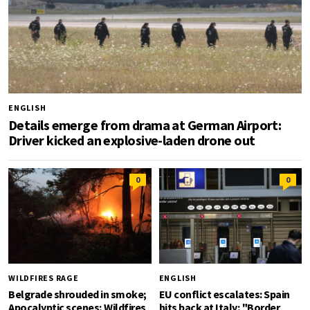
ENGLISH
Details emerge from drama at German Airport:
Driver kicked an explosive-laden drone out
0
0
WILDFIRES RAGE
ENGLISH
Belgrade shrouded in smoke;
EU conflict escalates: Spain
Apocalyptic scenes; Wildfires
hits back at Italy; "Border