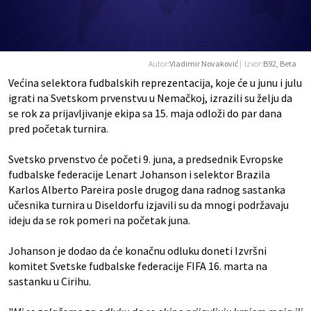
Autor:
Vladimir Novaković
| Izvor:
B92, Beta
Većina selektora fudbalskih reprezentacija, koje će u junu i julu
igrati na Svetskom prvenstvu u Nemačkoj, izrazili su želju da
se rok za prijavljivanje ekipa sa 15. maja odloži do par dana
pred početak turnira.
Svetsko prvenstvo će početi 9. juna, a predsednik Evropske
fudbalske federacije
Lenart Johanson
i selektor Brazila
Karlos Alberto Pareira
posle drugog dana radnog sastanka
učesnika turnira u Diseldorfu izjavili su da mnogi podržavaju
ideju da se rok pomeri na početak juna.
Johanson je dodao da će konačnu odluku doneti Izvršni
komitet Svetske fudbalske federacije FIFA 16. marta na
sastanku u Cirihu.