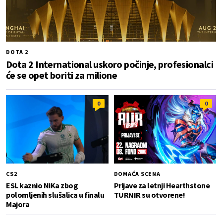
DOTA 2
Dota 2 International uskoro počinje, profesionalci
će se opet boriti za milione
0
0
CS2
DOMAĆA SCENA
ESL kaznio NiKa zbog
Prijave za letnji Hearthstone
polomljenih slušalica u finalu
TURNIR su otvorene!
Majora