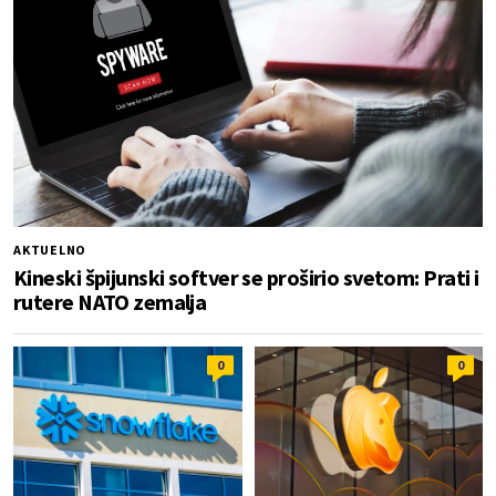
AKTUELNO
Kineski špijunski softver se proširio svetom: Prati i
rutere NATO zemalja
0
0