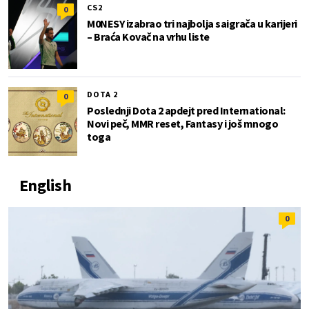
CS2
0
M0NESY izabrao tri najbolja saigrača u karijeri
– Braća Kovač na vrhu liste
DOTA 2
0
Poslednji Dota 2 apdejt pred International:
Novi peč, MMR reset, Fantasy i još mnogo
toga
English
0