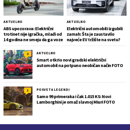
AKTUELNO
AKTUELNO
ABS upozorava: Električni
Električni automobili izgubili
trotinet nije igračka, mlađi od
zamah: Šta je zaustavilo
14 godina ne smeju da ga voze
najveće EV tržište na svetu?
AKTUELNO
0
Smart otkrio novi gradski električni
automobil na potpuno neobičan način FOTO
POSVETA LEGENDI
5
Samo 99 primeraka i čak 1.015 KS: Novi
Lamborghini je omaž slavnoj Miuri FOTO