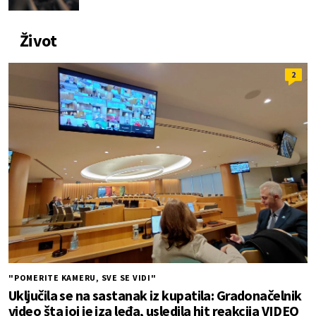
Život
2
"POMERITE KAMERU, SVE SE VIDI"
Uključila se na sastanak iz kupatila: Gradonačelnik
video šta joj je iza leđa, usledila hit reakcija VIDEO