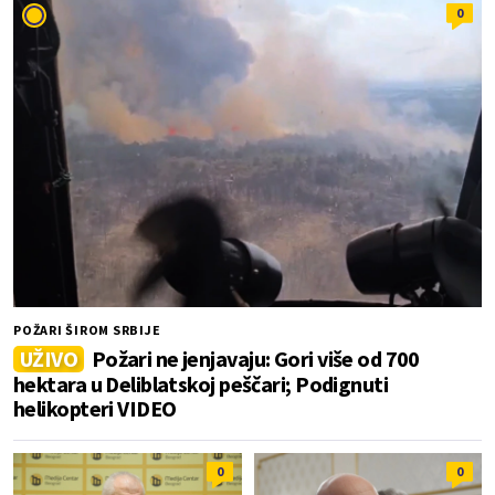
0
POŽARI ŠIROM SRBIJE
UŽIVO
Požari ne jenjavaju: Gori više od 700
hektara u Deliblatskoj peščari; Podignuti
helikopteri VIDEO
0
0