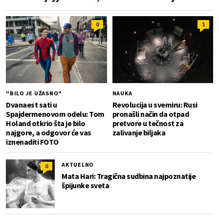
0
1
"BILO JE UŽASNO"
NAUKA
Dvanaest sati u
Revolucija u svemiru: Rusi
Spajdermenovom odelu: Tom
pronašli način da otpad
Holand otkrio šta je bilo
pretvore u tečnost za
najgore, a odgovor će vas
zalivanje biljaka
iznenaditi FOTO
AKTUELNO
0
Mata Hari: Tragična sudbina najpoznatije
špijunke sveta