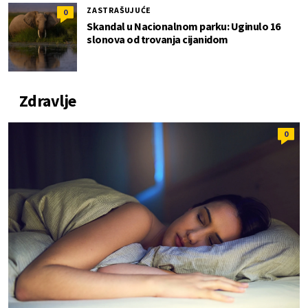
ZASTRAŠUJUĆE
0
Skandal u Nacionalnom parku: Uginulo 16
slonova od trovanja cijanidom
Zdravlje
0