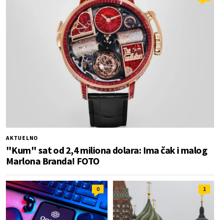
AKTUELNO
"Kum" sat od 2,4 miliona dolara: Ima čak i malog
Marlona Branda! FOTO
0
1