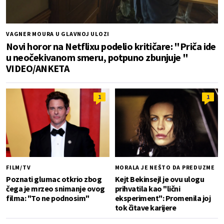
VAGNER MOURA U GLAVNOJ ULOZI
Novi horor na Netflixu podelio kritičare: "Priča ide
u neočekivanom smeru, potpuno zbunjuje "
VIDEO/ANKETA
1
1
FILM/TV
MORALA JE NEŠTO DA PREDUZME
Poznati glumac otkrio zbog
Kejt Bekinsejl je ovu ulogu
čega je mrzeo snimanje ovog
prihvatila kao "lični
filma: "To ne podnosim"
eksperiment": Promenila joj
tok čitave karijere