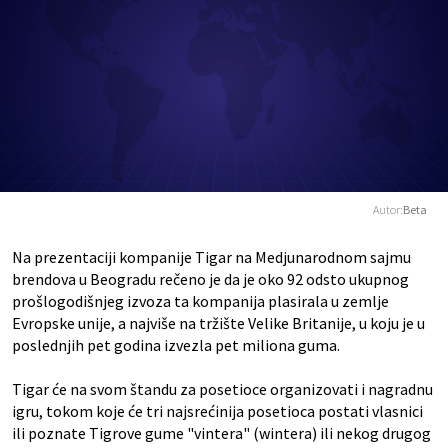
Autor:
Beta
Na prezentaciji kompanije Tigar na Medjunarodnom sajmu
brendova u Beogradu rečeno je da je oko 92 odsto ukupnog
prošlogodišnjeg izvoza ta kompanija plasirala u zemlje
Evropske unije, a najviše na tržište Velike Britanije, u koju je u
poslednjih pet godina izvezla pet miliona guma.
Tigar će na svom štandu za posetioce organizovati i nagradnu
igru, tokom koje će tri najsrećinija posetioca postati vlasnici
ili poznate Tigrove gume "vintera" (wintera) ili nekog drugog