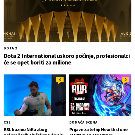
DOTA 2
Dota 2 International uskoro počinje, profesionalci
će se opet boriti za milione
0
0
CS2
DOMAĆA SCENA
ESL kaznio NiKa zbog
Prijave za letnji Hearthstone
polomljenih slušalica u finalu
TURNIR su otvorene!