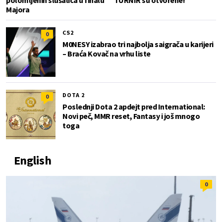
Majora
CS2
0
M0NESY izabrao tri najbolja saigrača u karijeri
– Braća Kovač na vrhu liste
DOTA 2
0
Poslednji Dota 2 apdejt pred International:
Novi peč, MMR reset, Fantasy i još mnogo
toga
English
0