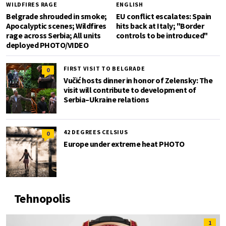
WILDFIRES RAGE
ENGLISH
Belgrade shrouded in smoke;
EU conflict escalates: Spain
Apocalyptic scenes; Wildfires
hits back at Italy; "Border
rage across Serbia; All units
controls to be introduced"
deployed PHOTO/VIDEO
FIRST VISIT TO BELGRADE
0
Vučić hosts dinner in honor of Zelensky: The
visit will contribute to development of
Serbia–Ukraine relations
42 DEGREES CELSIUS
0
Europe under extreme heat PHOTO
Tehnopolis
1