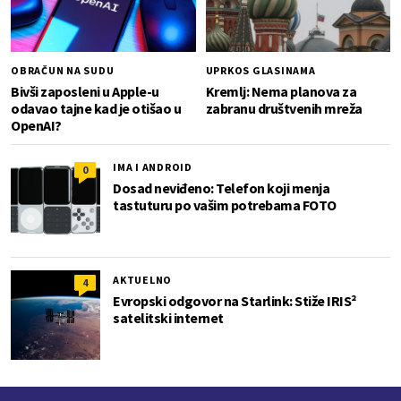
OBRAČUN NA SUDU
UPRKOS GLASINAMA
Bivši zaposleni u Apple-u
Kremlj: Nema planova za
odavao tajne kad je otišao u
zabranu društvenih mreža
OpenAI?
IMA I ANDROID
0
Dosad neviđeno: Telefon koji menja
tastuturu po vašim potrebama FOTO
AKTUELNO
4
Evropski odgovor na Starlink: Stiže IRIS²
satelitski internet