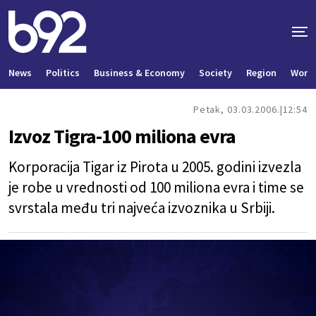
News
Politics
Business & Economy
Society
Region
World
Petak, 03.03.2006.
12:54
Izvoz Tigra-100 miliona evra
Korporacija Tigar iz Pirota u 2005. godini izvezla
je robe u vrednosti od 100 miliona evra i time se
svrstala među tri najveća izvoznika u Srbiji.