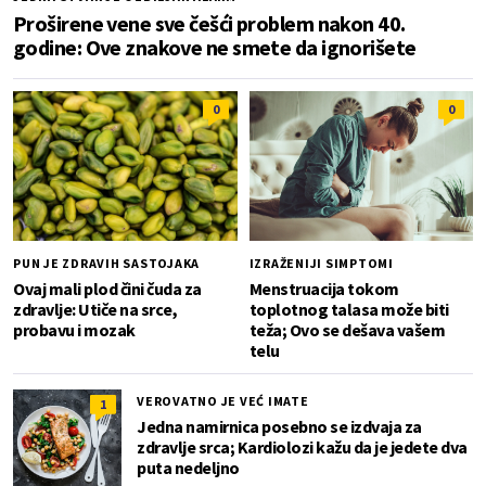
Proširene vene sve češći problem nakon 40.
godine: Ove znakove ne smete da ignorišete
0
0
PUN JE ZDRAVIH SASTOJAKA
IZRAŽENIJI SIMPTOMI
Ovaj mali plod čini čuda za
Menstruacija tokom
zdravlje: Utiče na srce,
toplotnog talasa može biti
probavu i mozak
teža; Ovo se dešava vašem
telu
VEROVATNO JE VEĆ IMATE
1
Jedna namirnica posebno se izdvaja za
zdravlje srca; Kardiolozi kažu da je jedete dva
puta nedeljno