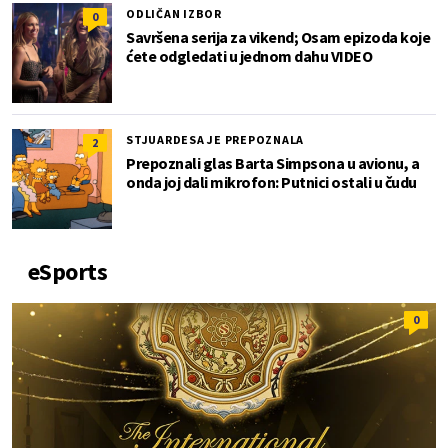
ODLIČAN IZBOR
0
Savršena serija za vikend; Osam epizoda koje
ćete odgledati u jednom dahu VIDEO
STJUARDESA JE PREPOZNALA
2
Prepoznali glas Barta Simpsona u avionu, a
onda joj dali mikrofon: Putnici ostali u čudu
eSports
0