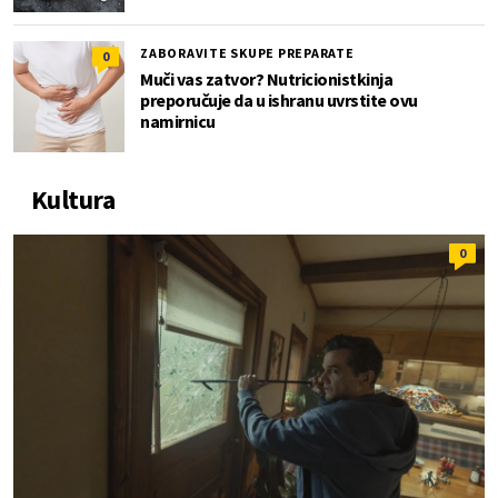
ZABORAVITE SKUPE PREPARATE
0
Muči vas zatvor? Nutricionistkinja
preporučuje da u ishranu uvrstite ovu
namirnicu
Kultura
0