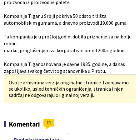
proizvoda iz proizvodne palete.
Kompanija Tigar u Srbiji pokriva 50 odsto tržišta
automobilskim gumama, a dnevno proizvodi 19.000 guma.
Ta kompanija je u prošloj godini dobila priznanje za najbolju
robnu
marku, proglašenjem za korporativni brend 2005. godine.
Kompanija Tigar osnovana je davne 1935. godine, a danas
zapošljava svakog četvrtog stanovnika u Pirotu.
Ovo je arhivirana verzija originalne stranice. Izvinjavamo
se ukoliko, usled tehničkih ograničenja, stranica i njen
sadržaj ne odgovaraju originalnoj verziji.
11
Komentari
Pogledaj komentare