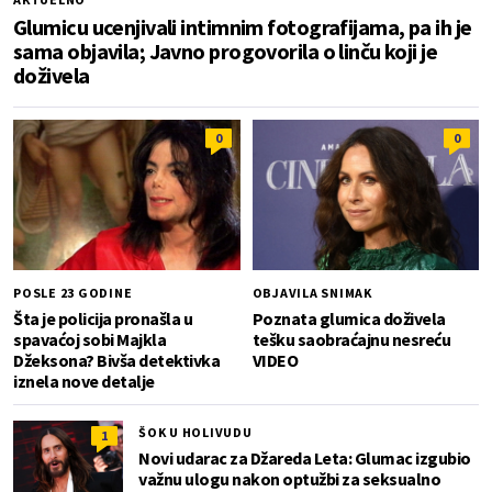
Glumicu ucenjivali intimnim fotografijama, pa ih je
sama objavila; Javno progovorila o linču koji je
doživela
0
0
POSLE 23 GODINE
OBJAVILA SNIMAK
Šta je policija pronašla u
Poznata glumica doživela
spavaćoj sobi Majkla
tešku saobraćajnu nesreću
Džeksona? Bivša detektivka
VIDEO
iznela nove detalje
ŠOK U HOLIVUDU
1
Novi udarac za Džareda Leta: Glumac izgubio
važnu ulogu nakon optužbi za seksualno