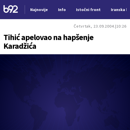
Najnovije
Info
Istočni front
Iranska kr
Nova vest
Četvrtak, 23.09.2004.
10:26
Tihić apelovao na hapšenje
Karadžića