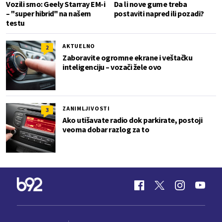
Vozili smo: Geely Starray EM-i
Da li nove gume treba
– "super hibrid" na našem
postaviti napred ili pozadi?
testu
AKTUELNO
2
Zaboravite ogromne ekrane i veštačku
inteligenciju – vozači žele ovo
ZANIMLJIVOSTI
3
Ako utišavate radio dok parkirate, postoji
veoma dobar razlog za to