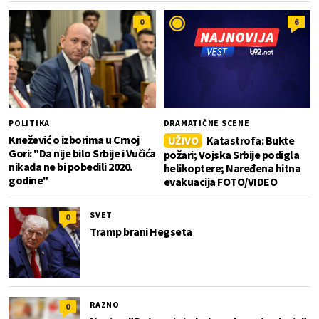
0
6
POLITIKA
DRAMATIČNE SCENE
Knežević o izborima u Crnoj
UŽIVO
Katastrofa: Bukte
Gori: "Da nije bilo Srbije i Vučića
požari; Vojska Srbije podigla
nikada ne bi pobedili 2020.
helikoptere; Naređena hitna
godine"
evakuacija FOTO/VIDEO
SVET
0
Tramp brani Hegseta
RAZNO
0