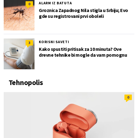
ALARM IZ BATUTA
0
Groznica Zapadnog Nila stigla u Srbiju; Evo
gde su registrovani prvi oboleli
KORISNI SAVETI
3
Kako spustiti pritisak za 10 minuta? Ove
drevne tehnike bi mogle da vam pomognu
Tehnopolis
0