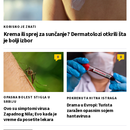
KORISNO JE ZNATI
Krema ili sprej za sunčanje? Dermatolozi otkrili šta
je bolji izbor
0
0
OPASNA BOLEST STIGLA U
POKRENUTA HITNA ISTRAGA
SRBIJU
Drama u Evropi: Turista
Ovo su simptomi virusa
zaražen opasnim sojem
Zapadnog Nila; Evo kada je
hantavirusa
vreme da posetite lekara