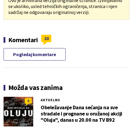
Ovo je arhivirana verzija originalne stranice. Izvinjavamo
se ukoliko, usled tehničkih ograničenja, stranica i njen
sadržaj ne odgovaraju originalnoj verziji.
10
Komentari
Pogledaj komentare
Možda vas zanima
AKTUELNO
0
Obeležavanje Dana sećanja na sve
stradale i prognane u oružanoj akciji
"Oluja", danas u 20.00 na TV B92