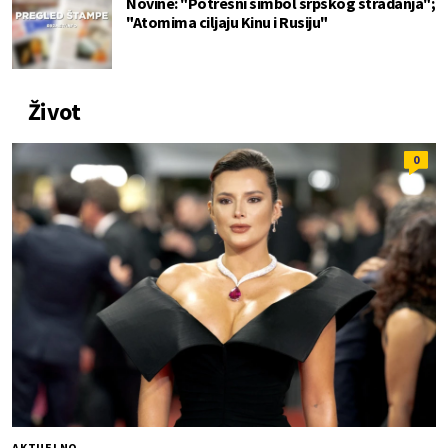
Novine: "Potresni simbol srpskog stradanja";
"Atomima ciljaju Kinu i Rusiju"
Život
0
AKTUELNO