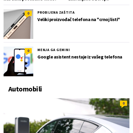
PROBIJENA ZAŠTITA
0
Veliki proizvođač telefona na "crnoj listi"
MENJA GA GEMINI
0
Google asistent nestaje iz vašeg telefona
Automobili
0