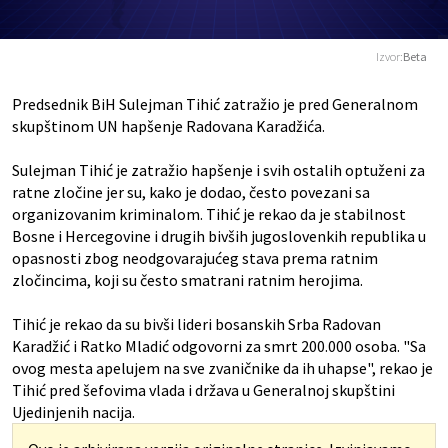
Izvor:
Beta
Predsednik BiH Sulejman Tihić zatražio je pred Generalnom
skupštinom UN hapšenje Radovana Karadžića.
Sulejman Tihić je zatražio hapšenje i svih ostalih optuženi za
ratne zločine jer su, kako je dodao, često povezani sa
organizovanim kriminalom. Tihić je rekao da je stabilnost
Bosne i Hercegovine i drugih bivših jugoslovenkih republika u
opasnosti zbog neodgovarajućeg stava prema ratnim
zločincima, koji su često smatrani ratnim herojima.
Tihić je rekao da su bivši lideri bosanskih Srba Radovan
Karadžić i Ratko Mladić odgovorni za smrt 200.000 osoba. "Sa
ovog mesta apelujem na sve zvaničnike da ih uhapse", rekao je
Tihić pred šefovima vlada i država u Generalnoj skupštini
Ujedinjenih nacija.