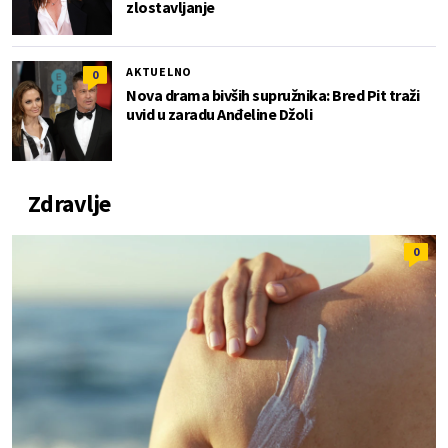
zlostavljanje
AKTUELNO
0
Nova drama bivših supružnika: Bred Pit traži
uvid u zaradu Anđeline Džoli
Zdravlje
0