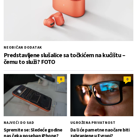
NEOBIČAN DODATAK
Predstavljene slušalice sa točkićem na kućištu –
čemu to služi? FOTO
0
0
NAJVEĆI DO SAD
UGROŽENA PRIVATNOST
Spremite se: Sledeće godine
Da li će pametne naočare biti
nas čeka poseban iPhone?
zabranjene u Evropi?