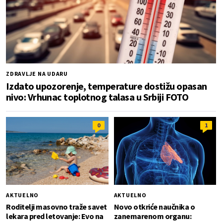
ZDRAVLJE NA UDARU
Izdato upozorenje, temperature dostižu opasan
nivo: Vrhunac toplotnog talasa u Srbiji FOTO
0
1
AKTUELNO
AKTUELNO
Roditelji masovno traže savet
Novo otkriće naučnika o
lekara pred letovanje: Evo na
zanemarenom organu: