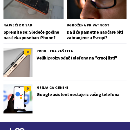
NAJVEĆI DO SAD
UGROŽENA PRIVATNOST
Spremite se: Sledeće godine
Da li će pametne naočare biti
nas čeka poseban iPhone?
zabranjene u Evropi?
PROBIJENA ZAŠTITA
0
Veliki proizvođač telefona na "crnoj listi"
MENJA GA GEMINI
0
Google asistent nestaje iz vašeg telefona