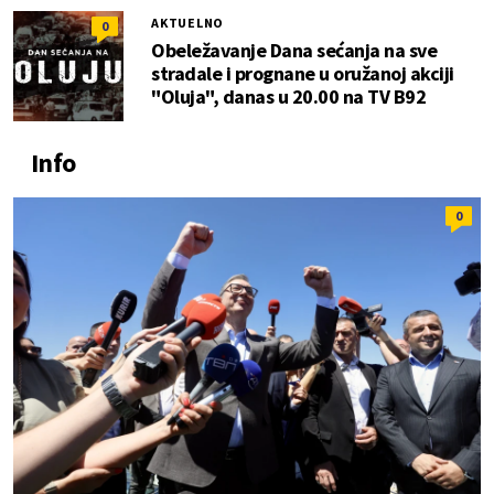
AKTUELNO
0
Obeležavanje Dana sećanja na sve
stradale i prognane u oružanoj akciji
"Oluja", danas u 20.00 na TV B92
Info
0