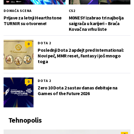
DOMAĆA SCENA
CS2
Prijave za letnji Hearthstone
M0NESY izabrao tri najbolja
TURNIR su otvorene!
saigrača u karijeri – Braća
Kovač na vrhu liste
DOTA 2
0
Poslednji Dota 2 apdejt pred International:
Novi peč, MMR reset, Fantasy i još mnogo
toga
DOTA 2
0
Zero 10 Dota 2 sastav danas debituje na
Games of the Future 2026
Tehnopolis