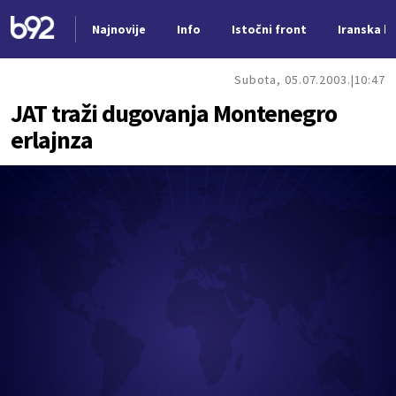
Najnovije
Info
Istočni front
Iranska kr
Nova vest
Subota, 05.07.2003.
10:47
JAT traži dugovanja Montenegro
erlajnza