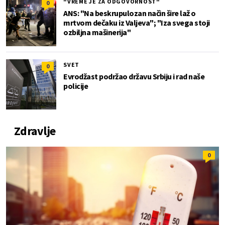
"VREME JE ZA ODGOVORNOST"
0
ANS: "Na beskrupulozan način šire laž o
mrtvom dečaku iz Valjeva"; "Iza svega stoji
ozbiljna mašinerija"
SVET
0
Evrodžast podržao državu Srbiju i rad naše
policije
Zdravlje
0