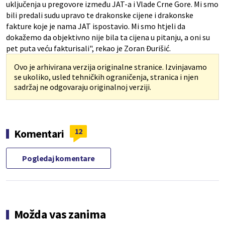
uključenja u pregovore između JAT-a i Vlade Crne Gore. Mi smo
bili predali sudu upravo te drakonske cijene i drakonske
fakture koje je nama JAT ispostavio. Mi smo htjeli da
dokažemo da objektivno nije bila ta cijena u pitanju, a oni su
pet puta veću fakturisali", rekao je Zoran Đurišić.
Ovo je arhivirana verzija originalne stranice. Izvinjavamo
se ukoliko, usled tehničkih ograničenja, stranica i njen
sadržaj ne odgovaraju originalnoj verziji.
12
Komentari
Pogledaj komentare
Možda vas zanima