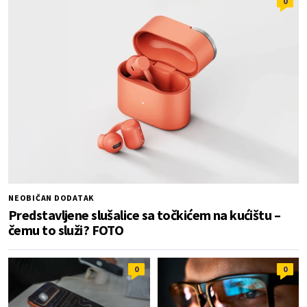
0
NEOBIČAN DODATAK
Predstavljene slušalice sa točkićem na kućištu –
čemu to služi? FOTO
0
0