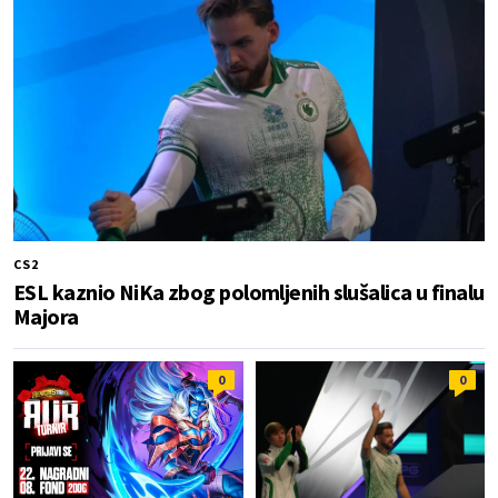
CS2
ESL kaznio NiKa zbog polomljenih slušalica u finalu
Majora
0
0