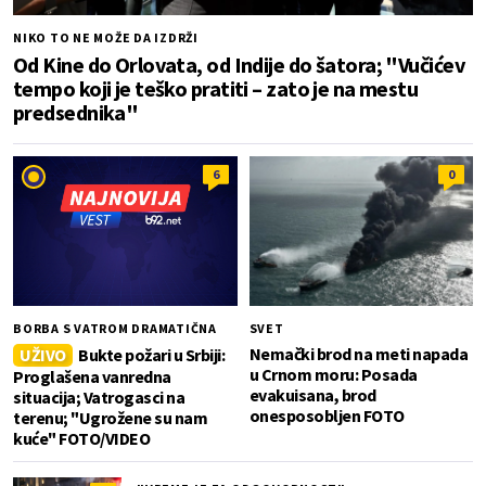
NIKO TO NE MOŽE DA IZDRŽI
Od Kine do Orlovata, od Indije do šatora; "Vučićev
tempo koji je teško pratiti – zato je na mestu
predsednika"
6
0
BORBA S VATROM DRAMATIČNA
SVET
Nemački brod na meti napada
UŽIVO
Bukte požari u Srbiji:
u Crnom moru: Posada
Proglašena vanredna
evakuisana, brod
situacija; Vatrogasci na
onesposobljen FOTO
terenu; "Ugrožene su nam
kuće" FOTO/VIDEO