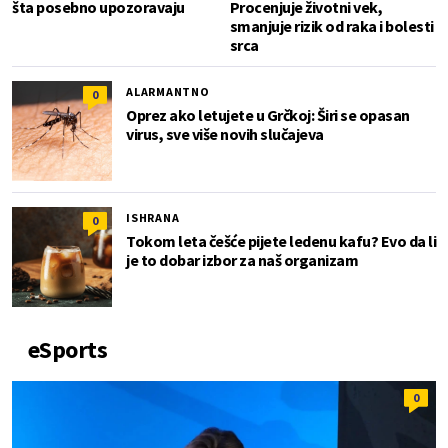
šta posebno upozoravaju
Procenjuje životni vek,
smanjuje rizik od raka i bolesti
srca
ALARMANTNO
0
Oprez ako letujete u Grčkoj: Širi se opasan
virus, sve više novih slučajeva
ISHRANA
0
Tokom leta češće pijete ledenu kafu? Evo da li
je to dobar izbor za naš organizam
eSports
0