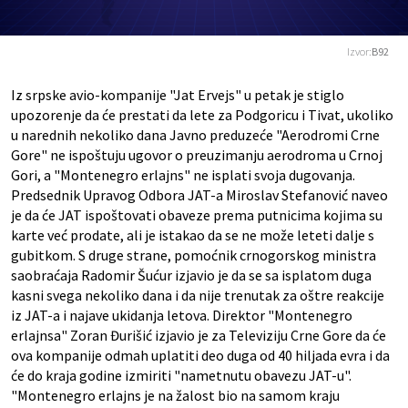
Izvor:
B92
Iz srpske avio-kompanije "Jat Ervejs" u petak je stiglo
upozorenje da će prestati da lete za Podgoricu i Tivat, ukoliko
u narednih nekoliko dana Javno preduzeće "Aerodromi Crne
Gore" ne ispoštuju ugovor o preuzimanju aerodroma u Crnoj
Gori, a "Montenegro erlajns" ne isplati svoja dugovanja.
Predsednik Upravog Odbora JAT-a Miroslav Stefanović naveo
je da će JAT ispoštovati obaveze prema putnicima kojima su
karte već prodate, ali je istakao da se ne može leteti dalje s
gubitkom. S druge strane, pomoćnik crnogorskog ministra
saobraćaja Radomir Šućur izjavio je da se sa isplatom duga
kasni svega nekoliko dana i da nije trenutak za oštre reakcije
iz JAT-a i najave ukidanja letova. Direktor "Montenegro
erlajnsa" Zoran Đurišić izjavio je za Televiziju Crne Gore da će
ova kompanije odmah uplatiti deo duga od 40 hiljada evra i da
će do kraja godine izmiriti "nametnutu obavezu JAT-u".
"Montenegro erlajns je na žalost bio na samom kraju