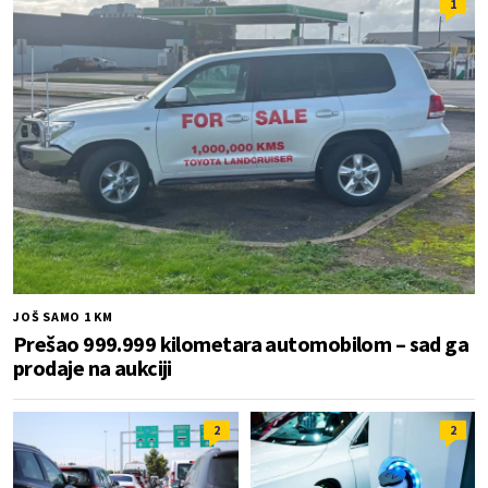
1
JOŠ SAMO 1 KM
Prešao 999.999 kilometara automobilom – sad ga
prodaje na aukciji
2
2