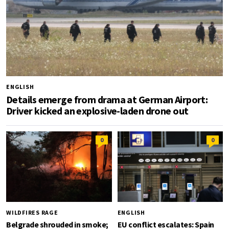
ENGLISH
Details emerge from drama at German Airport:
Driver kicked an explosive-laden drone out
0
0
WILDFIRES RAGE
ENGLISH
Belgrade shrouded in smoke;
EU conflict escalates: Spain