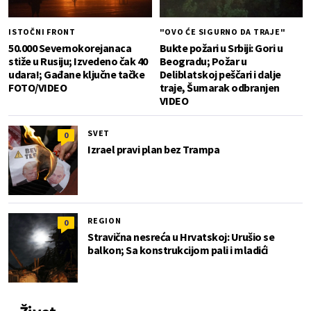
ISTOČNI FRONT
"OVO ĆE SIGURNO DA TRAJE"
50.000 Severnokorejanaca
Bukte požari u Srbiji: Gori u
stiže u Rusiju; Izvedeno čak 40
Beogradu; Požar u
udara!; Gađane ključne tačke
Deliblatskoj peščari i dalje
FOTO/VIDEO
traje, Šumarak odbranjen
VIDEO
SVET
0
Izrael pravi plan bez Trampa
REGION
0
Stravična nesreća u Hrvatskoj: Urušio se
balkon; Sa konstrukcijom pali i mladići