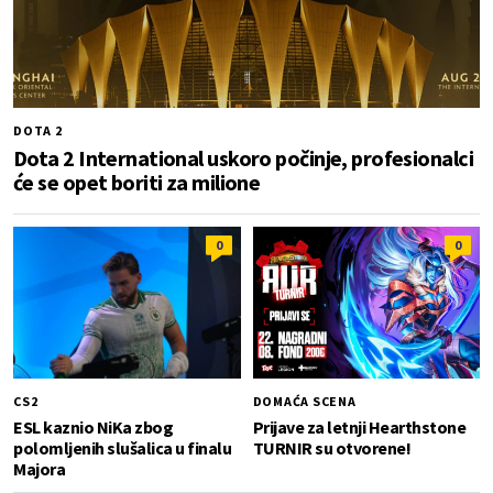
DOTA 2
Dota 2 International uskoro počinje, profesionalci
će se opet boriti za milione
0
0
CS2
DOMAĆA SCENA
ESL kaznio NiKa zbog
Prijave za letnji Hearthstone
polomljenih slušalica u finalu
TURNIR su otvorene!
Majora