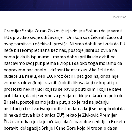
Izvor:
B92
Premijer Srbije Zoran Živković izjavio je u Solunu da je samit
EU opravdao svoje održavanje. "Oni koji su očekivali čudo od
ovog samita su očekivali previše. Mi smo dobili potvrdu da EU
neće biti kompletirana bez nas, postoje jasni uslovi, a na
nama je da ih ispunimo. Imamo dobru priliku da ozbiljno
nastavimo svoj put prema Evropi, i da oko toga moramo da
napravimo nacionalni i državni konsenzus. Ako želite da
budete u Briselu, deo EU, kroz četiri, pet godina, onda nije
vreme za dovođenje raznih čudnih likova koji će kopati po
prošlosti nekih ljudi koji su se bavili politikom i koji se bave
politikom, da nije vreme za genijalne ideje o kraćem putu do
Brisela, postoji samo jedan put, a to je rad na jačanju
institucija i ostvarivanju onih standarda koji se neophodni da
bi neka država bila članica EU", rekao je Živković.Premijer
Živković rekao je da je očekuje da će naredne nedelje u Briselu
boraviti delegacija Srbije i Crne Gore koja bi trebalo da sa