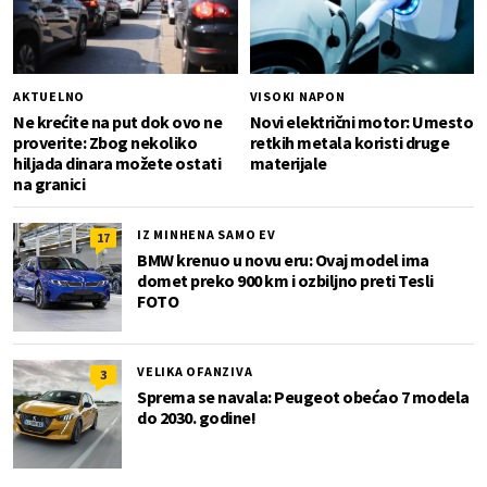
AKTUELNO
VISOKI NAPON
Ne krećite na put dok ovo ne
Novi električni motor: Umesto
proverite: Zbog nekoliko
retkih metala koristi druge
hiljada dinara možete ostati
materijale
na granici
IZ MINHENA SAMO EV
17
BMW krenuo u novu eru: Ovaj model ima
domet preko 900 km i ozbiljno preti Tesli
FOTO
VELIKA OFANZIVA
3
Sprema se navala: Peugeot obećao 7 modela
do 2030. godine!