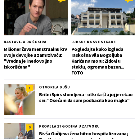
NASTAVLJA DA ŠOKIRA
LUKSUZ NA SVE STRANE
Milioner čuva menstrualnu krv
Pogledajte kako izgleda
svoje devojke u zamrzivaču:
raskošna vila Bogoljuba
"Vredna je i nedovoljno
Karića na moru: Zidovi u
iskorišćena"
staklu, ogroman bazen...
FOTO
OTVORILA DUŠU
1
Britni Spirs slomljena - otkrila šta joj je rekao
sin: "Osećam da sam podbacila kao majka"
PROVELA 17 GODINA U ZATVORU
0
Bivša Gučijeva žena hitno hospitalizovana;