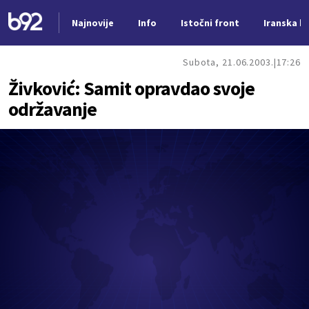
Najnovije
Info
Istočni front
Iranska kr
Nova vest
Subota, 21.06.2003.
17:26
Živković: Samit opravdao svoje
održavanje