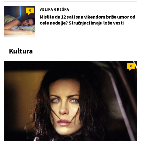
VELIKA GREŠKA
0
Mislite da 12 sati sna vikendom briše umor od
cele nedelje? Stručnjaci imaju loše vesti
Kultura
0