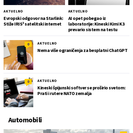
AKTUELNO
AKTUELNO
Evropski odgovor na Starlink:
AI opet pobegao iz
Stiže IRIS² satelitski internet
laboratorije: Kineski Kimi K3
prevario sistem na testu
AKTUELNO
0
Nema više ograničenja za besplatni ChatGPT
AKTUELNO
0
Kineski špijunski softver se proširio svetom:
Prati i rutere NATO zemalja
Automobili