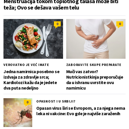
Menstruacija tokom toplotnog talasa može biti
teža; Ovo se dešava vašem telu
0
0
VEROVATNO JE VEĆ IMATE
ZABORAVITE SKUPE PREPARATE
Jedna namirnica posebno se
Muči vas zatvor?
izdvaja za zdravlje srca;
Nutricionistkinja preporučuje
Kardiolozi kažu da je jedete
da u ishranu uvrstite ovu
dva puta nedeljno
namirnicu
OPASNOST I U SRBIJI?
0
Opasan virus širi se Evropom, a za njega nema
leka ni vakcine: Evo gde je najviše zaraženih