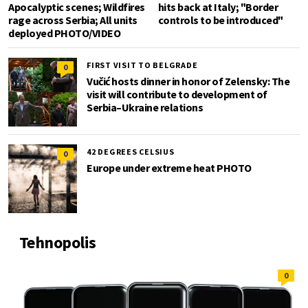
Apocalyptic scenes; Wildfires
hits back at Italy; "Border
rage across Serbia; All units
controls to be introduced"
deployed PHOTO/VIDEO
FIRST VISIT TO BELGRADE
0
Vučić hosts dinner in honor of Zelensky: The
visit will contribute to development of
Serbia–Ukraine relations
42 DEGREES CELSIUS
0
Europe under extreme heat PHOTO
Tehnopolis
0