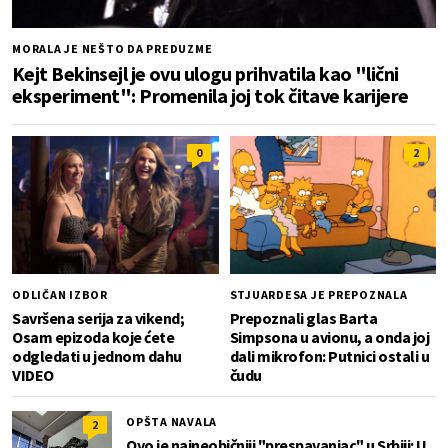
MORALA JE NEŠTO DA PREDUZME
Kejt Bekinsejl je ovu ulogu prihvatila kao "lični
eksperiment": Promenila joj tok čitave karijere
0
2
ODLIČAN IZBOR
STJUARDESA JE PREPOZNALA
Savršena serija za vikend;
Prepoznali glas Barta
Osam epizoda koje ćete
Simpsona u avionu, a onda joj
odgledati u jednom dahu
dali mikrofon: Putnici ostali u
VIDEO
čudu
OPŠTA NAVALA
2
Ovo je najneobičniji "prespavanjac" u Srbiji: U