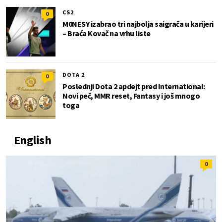
CS2
0
M0NESY izabrao tri najbolja saigrača u karijeri
– Braća Kovač na vrhu liste
DOTA 2
0
Poslednji Dota 2 apdejt pred International:
Novi peč, MMR reset, Fantasy i još mnogo
toga
English
0