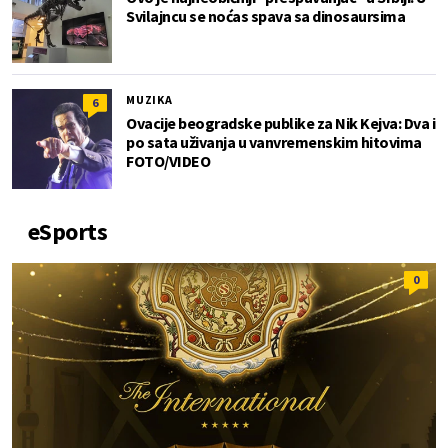
Svilajncu se noćas spava sa dinosaursima
MUZIKA
6
Ovacije beogradske publike za Nik Kejva: Dva i
po sata uživanja u vanvremenskim hitovima
FOTO/VIDEO
eSports
0