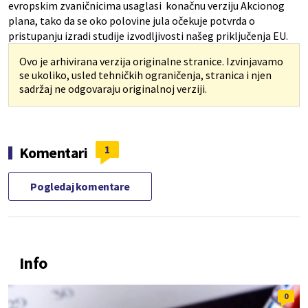
evropskim zvaničnicima usaglasi konačnu verziju Akcionog
plana, tako da se oko polovine jula očekuje potvrda o
pristupanju izradi studije izvodljivosti našeg priključenja EU.
Ovo je arhivirana verzija originalne stranice. Izvinjavamo
se ukoliko, usled tehničkih ograničenja, stranica i njen
sadržaj ne odgovaraju originalnoj verziji.
1
Komentari
Pogledaj komentare
Info
0