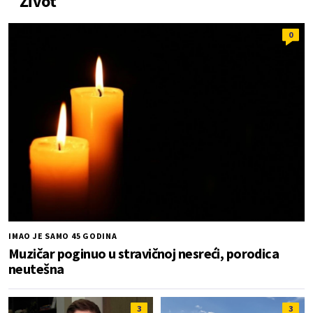
Život
0
IMAO JE SAMO 45 GODINA
Muzičar poginuo u stravičnoj nesreći, porodica
neutešna
3
3