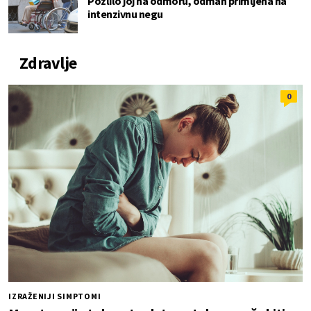
Pozlilo joj na odmoru, odmah primljena na
intenzivnu negu
Zdravlje
0
IZRAŽENIJI SIMPTOMI