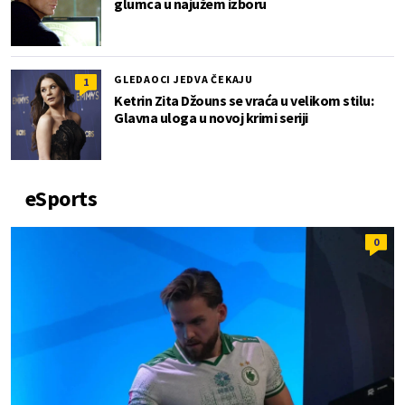
glumca u najužem izboru
GLEDAOCI JEDVA ČEKAJU
1
Ketrin Zita Džouns se vraća u velikom stilu:
Glavna uloga u novoj krimi seriji
eSports
0