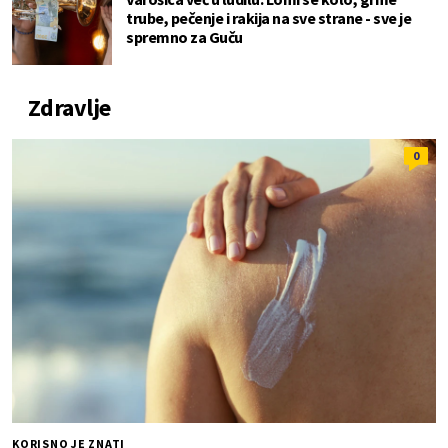
trube, pečenje i rakija na sve strane - sve je
spremno za Guču
Zdravlje
0
KORISNO JE ZNATI