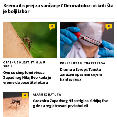
Krema ili sprej za sunčanje? Dermatolozi otkrili šta
je bolji izbor
0
0
OPASNA BOLEST STIGLA U
POKRENUTA HITNA ISTRAGA
SRBIJU
Drama u Evropi: Turista
Ovo su simptomi virusa
zaražen opasnim sojem
Zapadnog Nila; Evo kada je
hantavirusa
vreme da posetite lekara
ALARM IZ BATUTA
0
Groznica Zapadnog Nila stigla u Srbiju; Evo
gde su registrovani prvi oboleli