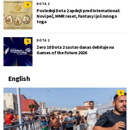
DOTA 2
0
Poslednji Dota 2 apdejt pred International:
Novi peč, MMR reset, Fantasy i još mnogo
toga
DOTA 2
0
Zero 10 Dota 2 sastav danas debituje na
Games of the Future 2026
English
0