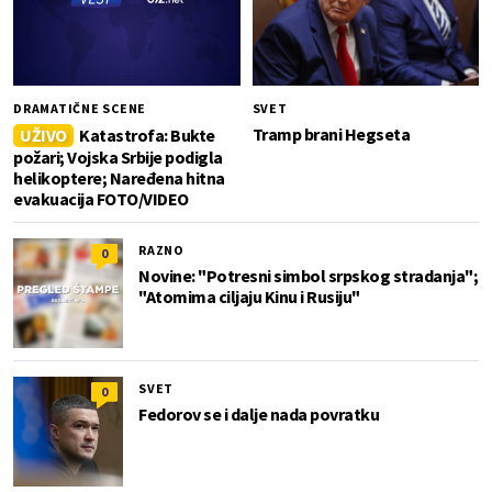
DRAMATIČNE SCENE
SVET
Tramp brani Hegseta
UŽIVO
Katastrofa: Bukte
požari; Vojska Srbije podigla
helikoptere; Naređena hitna
evakuacija FOTO/VIDEO
RAZNO
0
Novine: "Potresni simbol srpskog stradanja";
"Atomima ciljaju Kinu i Rusiju"
SVET
0
Fedorov se i dalje nada povratku