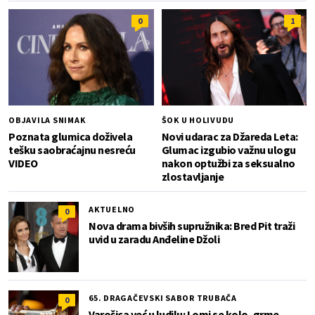
0
1
OBJAVILA SNIMAK
ŠOK U HOLIVUDU
Poznata glumica doživela
Novi udarac za Džareda Leta:
tešku saobraćajnu nesreću
Glumac izgubio važnu ulogu
VIDEO
nakon optužbi za seksualno
zlostavljanje
AKTUELNO
0
Nova drama bivših supružnika: Bred Pit traži
uvid u zaradu Anđeline Džoli
65. DRAGAČEVSKI SABOR TRUBAČA
0
Varošica već u ludilu: Lomi se kolo, grme