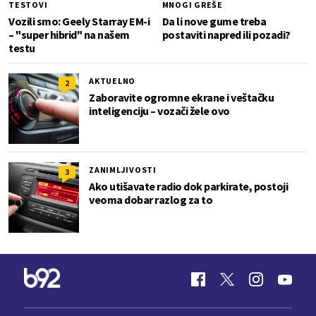
TESTOVI
MNOGI GREŠE
Vozili smo: Geely Starray EM-i
Da li nove gume treba
– "super hibrid" na našem
postaviti napred ili pozadi?
testu
AKTUELNO
2
Zaboravite ogromne ekrane i veštačku
inteligenciju – vozači žele ovo
ZANIMLJIVOSTI
3
Ako utišavate radio dok parkirate, postoji
veoma dobar razlog za to