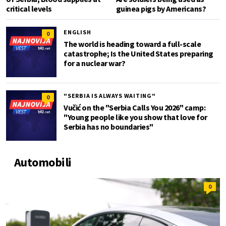
critical levels
guinea pigs by Americans?
ENGLISH
0
The world is heading toward a full-scale
catastrophe; Is the United States preparing
for a nuclear war?
"SERBIA IS ALWAYS WAITING"
0
Vučić on the "Serbia Calls You 2026" camp:
"Young people like you show that love for
Serbia has no boundaries"
Automobili
0