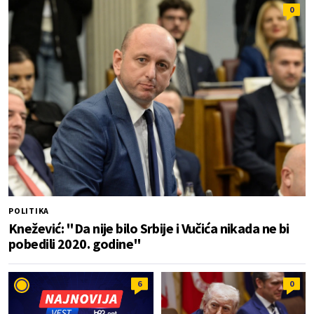
0
POLITIKA
Knežević: "Da nije bilo Srbije i Vučića nikada ne bi
pobedili 2020. godine"
6
0