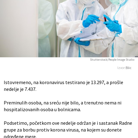
Shutterstock/People Image Studio
Izvor:
Blic
Istovremeno, na koronavirus testirano je 13.297, a prošle
nedelje je 7.437.
Preminulih osoba, na sreću nije bilo, a trenutno nema ni
hospitalizovanih osoba u bolnicama.
Podsetimo, početkom ove nedelje održan je i sastanak Radne
grupe za borbu protiv korona virusa, na kojem su donete
određene mere.