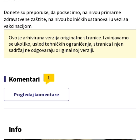
Donete su preporuke, da podsetimo, na nivou primarne
zdravstvene zaštite, na nivou bolničkih ustanova i u vezi sa
vakcinacijom.
Ovo je arhivirana verzija originalne stranice. Izvinjavamo
se ukoliko, usled tehničkih ograničenja, stranica i njen
sadržaj ne odgovaraju originalnoj verziji.
1
Komentari
Pogledaj komentare
Info