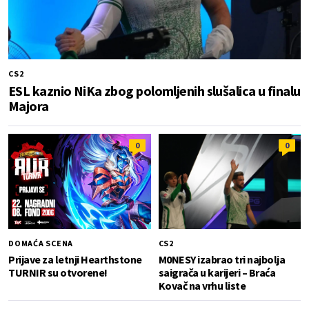
CS2
ESL kaznio NiKa zbog polomljenih slušalica u finalu
Majora
0
0
DOMAĆA SCENA
CS2
Prijave za letnji Hearthstone
M0NESY izabrao tri najbolja
TURNIR su otvorene!
saigrača u karijeri – Braća
Kovač na vrhu liste