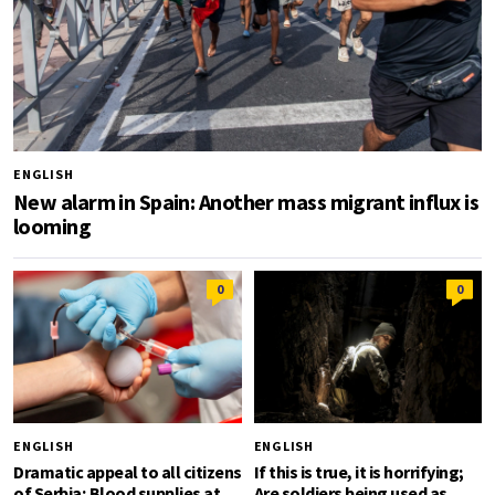
ENGLISH
New alarm in Spain: Another mass migrant influx is
looming
0
0
ENGLISH
ENGLISH
Dramatic appeal to all citizens
If this is true, it is horrifying;
of Serbia; Blood supplies at
Are soldiers being used as