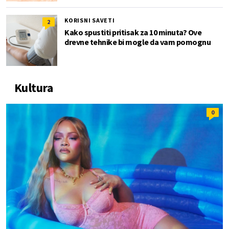
KORISNI SAVETI
2
Kako spustiti pritisak za 10 minuta? Ove
drevne tehnike bi mogle da vam pomognu
Kultura
0