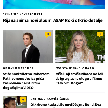
"KUVA SE" NOVI PROJEKAT
Rijana snima novi album: ASAP Roki otkrio detalje
0
0
OBJAVLJEN TREJLER
EVO ŠTA JE NAVELO NA TO
Stiže novi triler sa Robertom
Mišel Fajfer više nikada ne želi
Patinsonom: Jeziva priča
da igra glavnu ulogu u filmu:
zasnovana na istinitim
"Tako mi Boga!"
događajima VIDEO
ONI IMAJU NAJVIŠE ŠANSE
0
Otkriveno kada stiže novi Džejms Bond: Dva