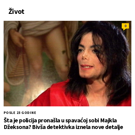
Život
0
POSLE 23 GODINE
Šta je policija pronašla u spavaćoj sobi Majkla
Džeksona? Bivša detektivka iznela nove detalje