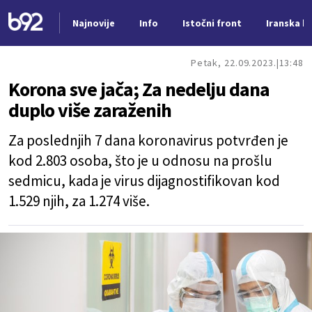
Najnovije
Info
Istočni front
Iranska kr
Nova vest
Petak, 22.09.2023.
13:48
Korona sve jača; Za nedelju dana
duplo više zaraženih
Za poslednjih 7 dana koronavirus potvrđen je
kod 2.803 osoba, što je u odnosu na prošlu
sedmicu, kada je virus dijagnostifikovan kod
1.529 njih, za 1.274 više.