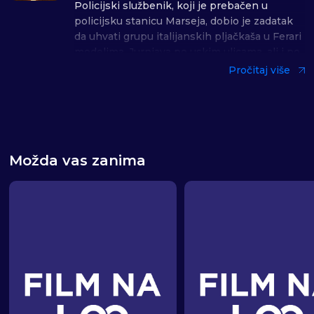
Policijski službenik, koji je prebačen u
policijsku stanicu Marseja, dobio je zadatak
da uhvati grupu italijanskih pljačkaša u Ferari
modelima. Jurnjava po uskim ulicama, ali i po
autoputu neće nedostajati jer kao i do sada, i
Pročitaj više
u ovom nastavku jednu od glavnih uloga ima
legendarni beli Pežo 407.
Reditelj: Frank Gastambid
Žanr: Akciona komedija
Možda vas zanima
Uloge: Frank Gastambid, Stefan Kazandžijan,
Malik Bentala