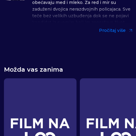
obećavaju med i mleko. Za red i mir su
zaduženi dvojica nerazdvojnih policajaca. Sve
teče bez velikih uzbuđenja dok se ne pojavi
kandidat iz svemira koji im zagorčava život.
Pročitaj više
Reditelj Zoran Čalić
Žanr: Komedija
Uloge: Bata Živojinović, Boro Stjepanović,
Nikola Simić
Možda vas zanima