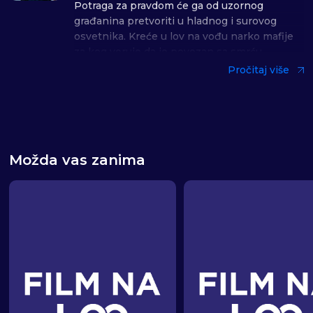
Potraga za pravdom će ga od uzornog
građanina pretvoriti u hladnog i surovog
osvetnika. Kreće u lov na vođu narko mafije
za kog veruje da je povezan sa smrću
njegovog sina.
Pročitaj više
Reditelj Hans Peter Moland
Žanr: Akcija
Uloge: Lijam Nison, Lora Dern
Možda vas zanima