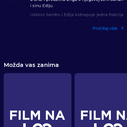
i sinu Ediju.
Uskoro Sandru i Edija kidnapuje jedna frakcija
CIA, koju predvodi "prljavi" Džon Drešan, s
namerom da prisile Džona da obavi jedan
Pročitaj više
zadatak. Ultimatum je sledeći: ako Džon želi
da vidi Sandru i Edija žive, mora da provali u
dobro čuvani zatvor u Južnoj Africi i oslobodi
sina čuvenog kriminalca Ahmeta Desana.
Reditelj Don E. FountLeRoj
Možda vas zanima
Žanr: Akcija
Uloge: Stiven Sigal, Žaklin Lord