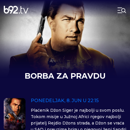
BORBA ZA PRAVDU
PONEDELJAK, 8. JUN U 22:15
Plaćenik Džon Siger je najbolji u svom poslu.
Tokom misije u Južnoj Africi njegov najbolji
prijatelj Rejdio Džons strada, a Džon se vraća
u SAD i preuzima brigu o njegovoj ženi Sandri