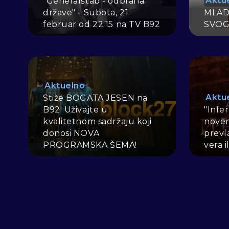
Aktu
"Generalštab - odbrana
države" - Subota, 21.
MLAD
februar od 22:15 na TV B92
SVOG
Aktuelno
Aktu
Stiže BOGATA JESEN na
B92! Uživajte u
"Infer
kvalitetnom sadržaju koji
novem
donosi NOVA
prevla
PROGRAMSKA ŠEMA!
vera i