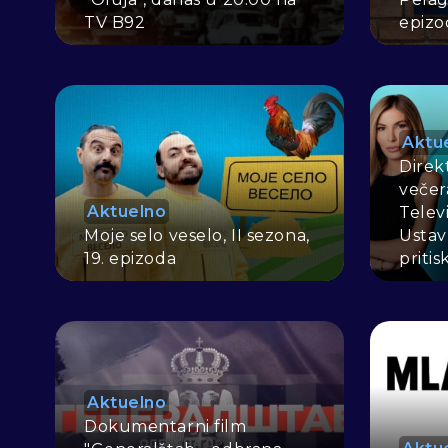
TV B92
epizo
Aktu
Direk
večer
Aktuelno
Televi
Moje selo veselo, II sezona,
Ustav
19. epizoda
pritis
Aktuelno
Dokumentarni film