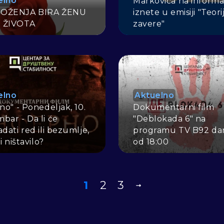
elno
Markovića na informa
OŽENJA BIRA ŽENU
iznete u emisiji "Teori
 ŽIVOTA
zavere"
elno
Aktuelno
no" - Ponedeljak, 10.
Dokumentarni film
bar - Da li će
"Deblokada 6" na
dati red ili bezumlje,
programu TV B92 da
li ništavilo?
od 18:00
1
2
3