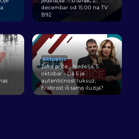
cije
jedinstva" - Utorak, 2.
ja
decembar od 15:00 na TV
B92
Aktuelno
Jake priče - Nedelja, 5.
oktobar - Da li je
nas
autentičnost luksuz,
hrabrost ili samo iluzija?