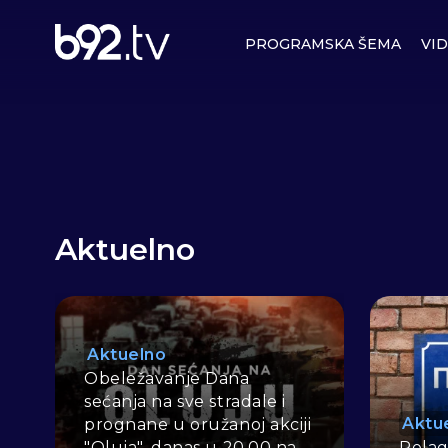
PROGRAMSKA ŠEMA
VI
Aktuelno
Aktuelno
Obeležavanje Dana
sećanja na sve stradale i
Aktu
prognane u oružanoj akciji
"Oluja", danas u 20.00 na
Pelagi