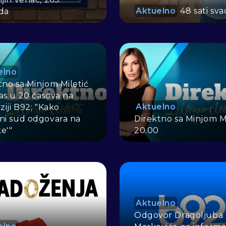
Aktuelno
48 sati sv
da
elno
tno sa Minjom Miletić
as u 20 časova na
Aktuelno
ziji B92; "Kako
ni sud odgovara na
Direktno sa Minjom Mi
ke'"
20.00
Aktuelno
Odgovor Dragoljuba