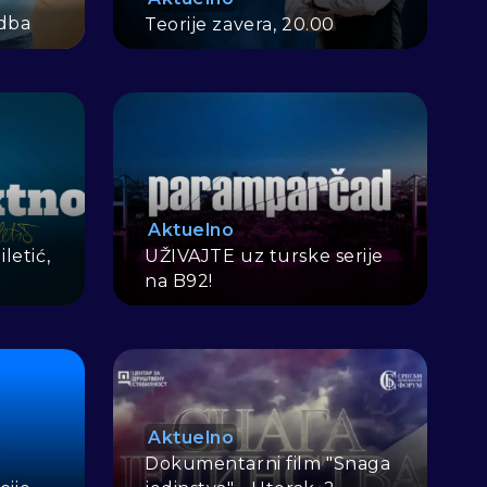
adba
Teorije zavera, 20.00
Aktuelno
letić,
UŽIVAJTE uz turske serije
na B92!
Aktuelno
Dokumentarni film "Snaga