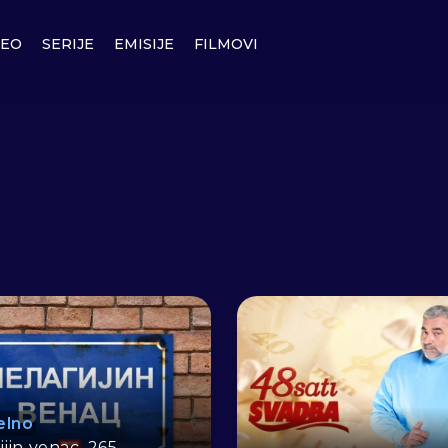
DEO
SERIJE
EMISIJE
FILMOVI
elno
jin venac, 265.